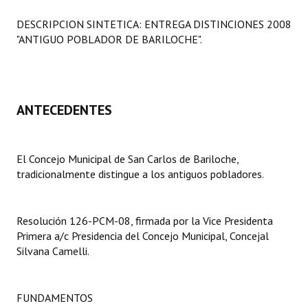
Programas
DESCRIPCION SINTETICA: ENTREGA DISTINCIONES 2008
"ANTIGUO POBLADOR DE BARILOCHE".
LEGISLACIÓN
Constitución Nacional
Constitución Provincial
ANTECEDENTES
Carta Orgánica 2007
El Concejo Municipal de San Carlos de Bariloche,
Reglamento Interno
tradicionalmente distingue a los antiguos pobladores.
Digesto
Organigrama
Resolución 126-PCM-08, firmada por la Vice Presidenta
Primera a/c Presidencia del Concejo Municipal, Concejal
DOCUMENTOS
Silvana Camelli.
Informes de Gestión
FUNDAMENTOS
Proyectos Presentados