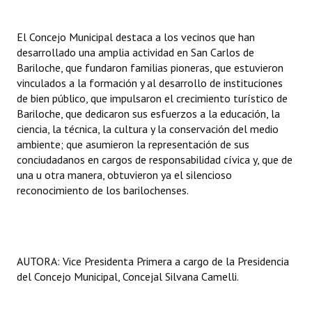
Dictámenes Asesoría Letrada
El Concejo Municipal destaca a los vecinos que han
desarrollado una amplia actividad en San Carlos de
Actas de Sesión
Bariloche, que fundaron familias pioneras, que estuvieron
vinculados a la formación y al desarrollo de instituciones
Informes de Unidad Coordinadora
de bien público, que impulsaron el crecimiento turístico de
Bariloche, que dedicaron sus esfuerzos a la educación, la
Ejecución Presupuestaria
ciencia, la técnica, la cultura y la conservación del medio
Actas de Audiencias Públicas
ambiente; que asumieron la representación de sus
conciudadanos en cargos de responsabilidad cívica y, que de
NORMATIVA
una u otra manera, obtuvieron ya el silencioso
reconocimiento de los barilochenses.
Comunicaciones
Declaraciones
AUTORA: Vice Presidenta Primera a cargo de la Presidencia
Resoluciones
del Concejo Municipal, Concejal Silvana Camelli.
Resoluciones de Presidencia