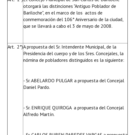
otorgará las distinciones "Antiguo Poblador de
Huéspedes de Honor - Registro
Bariloche", en el marco de los actos de
Antiguos Pobladores - Registro
conmemoración del 106° Aniversario de la ciudad,
que se llevará a cabo el 3 de mayo de 2008.
Reconocimientos - Registro
Bariloche, Municipio intercultural
Art. 2°)
A propuesta del Sr. Intendente Municipal, de la
Presidencia del cuerpo y de los Sres. Concejales, la
Entrega de distinciones
nómina de pobladores distinguidos es la siguiente:
REFORMA DE LA CARTA ORGÁNICA
- Sr. ABELARDO PULGAR a propuesta del Concejal
Daniel Pardo.
- Sr. ENRIQUE QUIROGA a propuesta del Concejal
Alfredo Martín.
- Sr. CARLOS RUBEN PAREDES VARGAS a propuesta