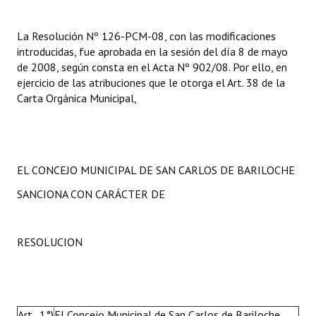
INSTITUCIONAL
La Resolución Nº 126-PCM-08, con las modificaciones
Antiguos Pobladores
introducidas, fue aprobada en la sesión del día 8 de mayo
de 2008, según consta en el Acta Nº 902/08. Por ello, en
Noticias Destacadas
ejercicio de las atribuciones que le otorga el Art. 38 de la
Carta Orgánica Municipal,
Registros y Distinciones
Datos Históricos
Premio al Mérito - Registro
EL CONCEJO MUNICIPAL DE SAN CARLOS DE BARILOCHE
Audiencias Públicas - Registro
SANCIONA CON CARÁCTER DE
Mujeres que Dejaron Huellas - Registro
RESOLUCION
Periodistas Decanos - Registro
Ciudadano Ilustre - Registro
Banca del Vecino - Registro
Art. 1°)
El Concejo Municipal de San Carlos de Bariloche