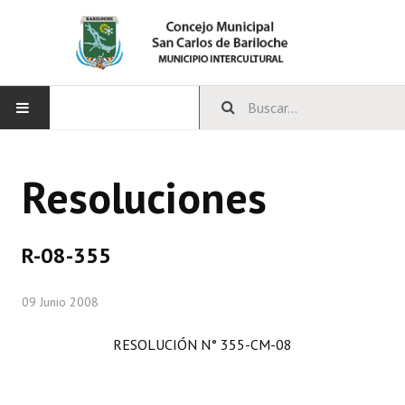
INICIO
Resoluciones
CONCEJO
Bloques Políticos
R-08-355
Integrantes del Concejo
09 Junio 2008
Comisiones Permanentes
RESOLUCIÓN N° 355-CM-08
Comisiones Especiales
Concejales Mandato Cumplido