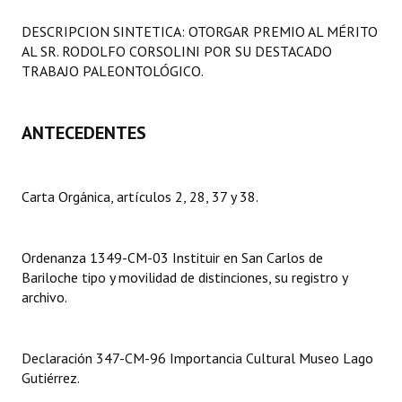
Programas
DESCRIPCION SINTETICA: OTORGAR PREMIO AL MÉRITO
AL SR. RODOLFO CORSOLINI POR SU DESTACADO
LEGISLACIÓN
TRABAJO PALEONTOLÓGICO.
Constitución Nacional
ANTECEDENTES
Constitución Provincial
Carta Orgánica 2007
Carta Orgánica, artículos 2, 28, 37 y 38.
Reglamento Interno
Digesto
Ordenanza 1349-CM-03 Instituir en San Carlos de
Bariloche tipo y movilidad de distinciones, su registro y
Organigrama
archivo.
DOCUMENTOS
Declaración 347-CM-96 Importancia Cultural Museo Lago
Informes de Gestión
Gutiérrez.
Proyectos Presentados