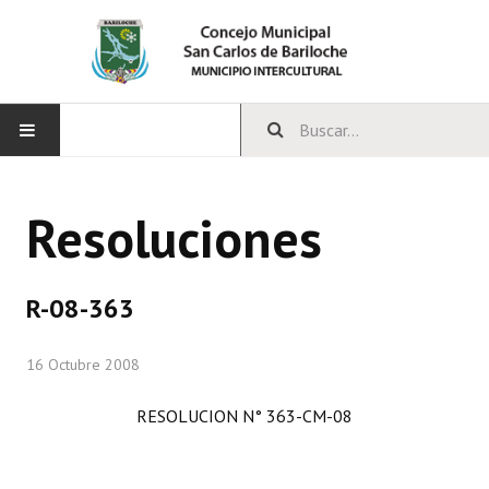
INICIO
Resoluciones
CONCEJO
Bloques Políticos
R-08-363
Integrantes del Concejo
16 Octubre 2008
Comisiones Permanentes
RESOLUCION N° 363-CM-08
Comisiones Especiales
Concejales Mandato Cumplido