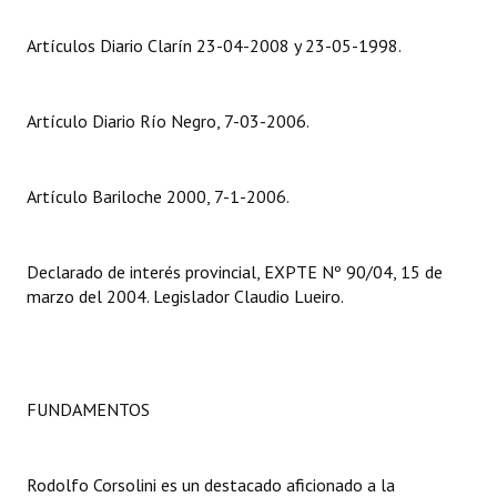
Artículos Diario Clarín 23-04-2008 y 23-05-1998.
Dictámenes Asesoría Letrada
Actas de Sesión
Artículo Diario Río Negro, 7-03-2006.
Informes de Unidad Coordinadora
Ejecución Presupuestaria
Artículo Bariloche 2000, 7-1-2006.
Actas de Audiencias Públicas
Declarado de interés provincial, EXPTE Nº 90/04, 15 de
NORMATIVA
marzo del 2004. Legislador Claudio Lueiro.
Comunicaciones
Declaraciones
FUNDAMENTOS
Resoluciones
Resoluciones de Presidencia
Rodolfo Corsolini es un destacado aficionado a la