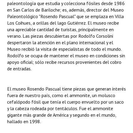
paleontología que estudia y colecciona fósiles desde 1986
INSTITUCIONAL
en San Carlos de Bariloche; es, además, director del Museo
Paleontológico "Rosendo Pascual" que se emplaza en Villa
Antiguos Pobladores
Los Coihues, a orillas del lago Gutiérrez. El museo recibe
una apreciable cantidad de turistas, principalmente en
Noticias Destacadas
verano. Las piezas descubiertas por Rodolfo Corsolini
Registros y Distinciones
despertaron la atención en el plano internacional y el
Museo recibió la visita de especialistas de todo el mundo.
Datos Históricos
Rodolfo se ocupa de mantener el museo en condiciones sin
apoyo oficial; sólo recibe recursos provenientes del cobro
Premio al Mérito - Registro
de entradas.
Audiencias Públicas - Registro
El museo Rosendo Pascual tiene piezas que generan interés
Mujeres que Dejaron Huellas - Registro
fuera de nuestro país, como el ammonite, un molusco
cefalópodo fósil que tenía el cuerpo envuelto por un saco
Periodistas Decanos - Registro
y la cabeza rodeada por tentáculos. Fue el ammonite
gigante más grande de América y segundo en el mundo,
Ciudadano Ilustre - Registro
hallado en 1998.
Banca del Vecino - Registro