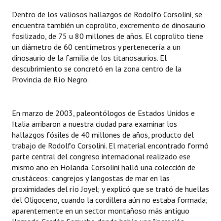
Huéspedes de Honor - Registro
Dentro de los valiosos hallazgos de Rodolfo Corsolini, se
encuentra también un coprolito, excremento de dinosaurio
Antiguos Pobladores - Registro
fosilizado, de 75 u 80 millones de años. El coprolito tiene
un diámetro de 60 centímetros y pertenecería a un
Reconocimientos - Registro
dinosaurio de la familia de los titanosaurios. El
descubrimiento se concretó en la zona centro de la
Bariloche, Municipio intercultural
Provincia de Río Negro.
Entrega de distinciones
REFORMA DE LA CARTA ORGÁNICA
En marzo de 2003, paleontólogos de Estados Unidos e
Italia arribaron a nuestra ciudad para examinar los
hallazgos fósiles de 40 millones de años, producto del
trabajo de Rodolfo Corsolini. El material encontrado formó
parte central del congreso internacional realizado ese
mismo año en Holanda. Corsolini halló una colección de
crustáceos: cangrejos y langostas de mar en las
proximidades del río Joyel; y explicó que se trató de huellas
del Oligoceno, cuando la cordillera aún no estaba formada;
aparentemente en un sector montañoso más antiguo