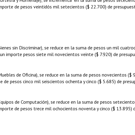
(Cortesía y Homenaje), se incrementa en la suma de pesos setecient
mporte de pesos veintidós mil setecientos ($ 22.700) de presupues
Bienes sin Discriminar), se reduce en la suma de pesos un mil cuatro
 un importe pesos siete mil novecientos veinte ($ 7.920) de presup
Muebles de Oficina), se reduce en la suma de pesos novecientos ($ 
e de pesos cinco mil seiscientos ochenta y cinco ($ 5.685) de presu
(Equipos de Computación), se reduce en la suma de pesos seteciento
mporte de pesos trece mil ochocientos noventa y cinco ($ 13.895) 