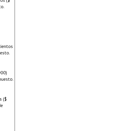
os ($
to.
cientos
uesto.
900)
puesto.
s ($
de