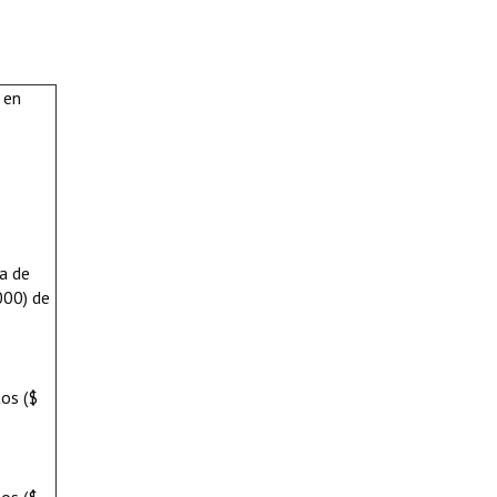
 en
ma de
000) de
tos ($