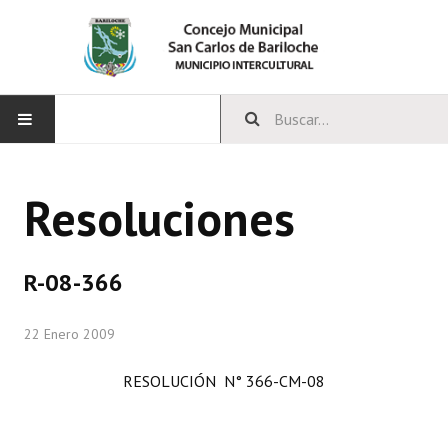
INICIO
Resoluciones
CONCEJO
Bloques Políticos
R-08-366
Integrantes del Concejo
22 Enero 2009
Comisiones Permanentes
RESOLUCIÓN N° 366-CM-08
Comisiones Especiales
Concejales Mandato Cumplido