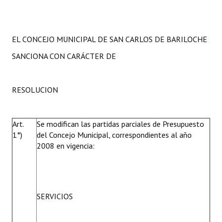
Huéspedes de Honor - Registro
Antiguos Pobladores - Registro
EL CONCEJO MUNICIPAL DE SAN CARLOS DE BARILOCHE
Reconocimientos - Registro
SANCIONA CON CARÁCTER DE
Bariloche, Municipio intercultural
RESOLUCION
Entrega de distinciones
REFORMA DE LA CARTA ORGÁNICA
Art.
Se modifican las partidas parciales de Presupuesto
1°)
del Concejo Municipal, correspondientes al año
2008 en vigencia:
SERVICIOS