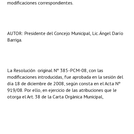
modificaciones correspondientes.
INSTITUCIONAL
Antiguos Pobladores
Noticias Destacadas
AUTOR: Presidente del Concejo Municipal, Lic. Ángel Darío
Barriga.
Registros y Distinciones
Datos Históricos
Premio al Mérito - Registro
La Resolución original Nº 385-PCM-08, con las
modificaciones introducidas, fue aprobada en la sesión del
Audiencias Públicas - Registro
día 18 de diciembre de 2008, según consta en el Acta Nº
919/08. Por ello, en ejercicio de las atribuciones que le
Mujeres que Dejaron Huellas - Registro
otorga el Art. 38 de la Carta Orgánica Municipal,
Periodistas Decanos - Registro
Ciudadano Ilustre - Registro
Banca del Vecino - Registro