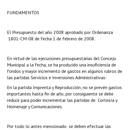
Dictámenes Asesoría Letrada
FUNDAMENTOS
Actas de Sesión
El Presupuesto del año 2008 aprobado por Ordenanza
Informes de Unidad Coordinadora
1801-CM-08 de fecha 1 de febrero de 2008.
Ejecución Presupuestaria
En virtud de las ejecuciones presupuestarias del Concejo
Actas de Audiencias Públicas
Municipal a la fecha, se ha producido una insuficiencia de
fondos y mayor incremento de gastos en algunos rubros de
NORMATIVA
las partidas Servicios e Inversiones Administrativas:
Comunicaciones
En la partida Imprenta y Reproducción, no se prevén gastos
importantes hasta fin de año, por consiguiente se debe
Declaraciones
reducir para poder incrementar las partidas de Cortesía y
Homenaje y Comunicaciones.
Resoluciones
Resoluciones de Presidencia
Por todo lo antes mencionado se deben efectuar las