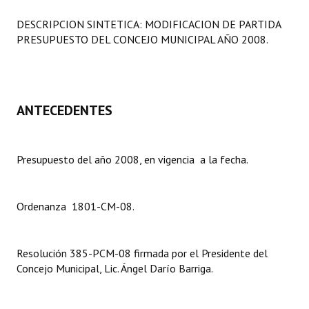
Programas
DESCRIPCION SINTETICA: MODIFICACION DE PARTIDA
PRESUPUESTO DEL CONCEJO MUNICIPAL AÑO 2008.
LEGISLACIÓN
Constitución Nacional
Constitución Provincial
ANTECEDENTES
Carta Orgánica 2007
Presupuesto del año 2008, en vigencia a la fecha.
Reglamento Interno
Digesto
Ordenanza 1801-CM-08.
Organigrama
DOCUMENTOS
Resolución 385-PCM-08 firmada por el Presidente del
Concejo Municipal, Lic. Ángel Darío Barriga.
Informes de Gestión
Proyectos Presentados