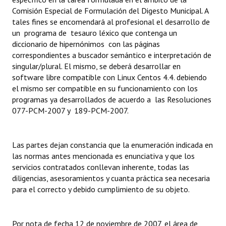
INSTITUCIONAL
Comisión Especial de Formulación del Digesto Municipal. A
tales fines se encomendará al profesional el desarrollo de
Antiguos Pobladores
un programa de tesauro léxico que contenga un
diccionario de hipernónimos con las páginas
Noticias Destacadas
correspondientes a buscador semántico e interpretación de
singular/plural. El mismo, se deberá desarrollar en
Registros y Distinciones
software libre compatible con Linux Centos 4.4. debiendo
el mismo ser compatible en su funcionamiento con los
Datos Históricos
programas ya desarrollados de acuerdo a las Resoluciones
077-PCM-2007 y 189-PCM-2007.
Premio al Mérito - Registro
Audiencias Públicas - Registro
Las partes dejan constancia que la enumeración indicada en
Mujeres que Dejaron Huellas - Registro
las normas antes mencionada es enunciativa y que los
servicios contratados conllevan inherente, todas las
Periodistas Decanos - Registro
diligencias, asesoramientos y cuanta práctica sea necesaria
para el correcto y debido cumplimiento de su objeto.
Ciudadano Ilustre - Registro
Banca del Vecino - Registro
Por nota de fecha 12 de noviembre de 2007, el área de