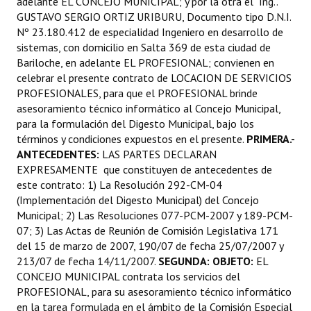
adelante EL CONCEJO MUNICIPAL; y por la otra el Ing..
GUSTAVO SERGIO ORTIZ URIBURU, Documento tipo D.N.I.
Nº 23.180.412 de especialidad Ingeniero en desarrollo de
sistemas, con domicilio en Salta 369 de esta ciudad de
Bariloche, en adelante EL PROFESIONAL; convienen en
celebrar el presente contrato de LOCACION DE SERVICIOS
PROFESIONALES, para que el PROFESIONAL brinde
asesoramiento técnico informático al Concejo Municipal,
para la formulación del Digesto Municipal, bajo los
términos y condiciones expuestos en el presente.
PRIMERA.-
ANTECEDENTES:
LAS PARTES DECLARAN
EXPRESAMENTE que constituyen de antecedentes de
este contrato: 1) La Resolución 292-CM-04
(Implementación del Digesto Municipal) del Concejo
Municipal; 2) Las Resoluciones 077-PCM-2007 y 189-PCM-
07; 3) Las Actas de Reunión de Comisión Legislativa 171
del 15 de marzo de 2007, 190/07 de fecha 25/07/2007 y
213/07 de fecha 14/11/2007.
SEGUNDA: OBJETO:
EL
CONCEJO MUNICIPAL contrata los servicios del
PROFESIONAL, para su asesoramiento técnico informático
en la tarea formulada en el ámbito de la Comisión Especial