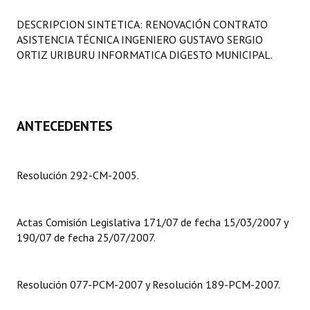
Programas
DESCRIPCION SINTETICA: RENOVACIÓN CONTRATO
ASISTENCIA TÉCNICA INGENIERO GUSTAVO SERGIO
LEGISLACIÓN
ORTIZ URIBURU INFORMATICA DIGESTO MUNICIPAL.
Constitución Nacional
Constitución Provincial
ANTECEDENTES
Carta Orgánica 2007
Reglamento Interno
Resolución 292-CM-2005.
Digesto
Organigrama
Actas Comisión Legislativa 171/07 de fecha 15/03/2007 y
190/07 de fecha 25/07/2007.
DOCUMENTOS
Informes de Gestión
Resolución 077-PCM-2007 y Resolución 189-PCM-2007.
Proyectos Presentados