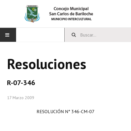
INICIO
Resoluciones
CONCEJO
Bloques Políticos
R-07-346
Integrantes del Concejo
17 Marzo 2009
Comisiones Permanentes
RESOLUCIÓN N° 346-CM-07
Comisiones Especiales
Concejales Mandato Cumplido