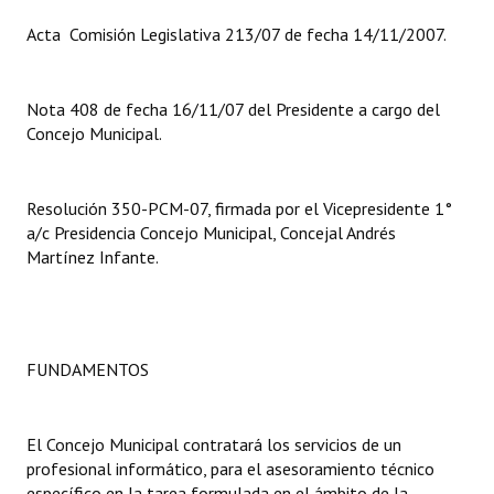
Acta Comisión Legislativa 213/07 de fecha 14/11/2007.
Dictámenes Asesoría Letrada
Actas de Sesión
Nota 408 de fecha 16/11/07 del Presidente a cargo del
Concejo Municipal.
Informes de Unidad Coordinadora
Ejecución Presupuestaria
Resolución 350-PCM-07, firmada por el Vicepresidente 1°
Actas de Audiencias Públicas
a/c Presidencia Concejo Municipal, Concejal Andrés
Martínez Infante.
NORMATIVA
Comunicaciones
FUNDAMENTOS
Declaraciones
Resoluciones
El Concejo Municipal contratará los servicios de un
Resoluciones de Presidencia
profesional informático, para el asesoramiento técnico
específico en la tarea formulada en el ámbito de la