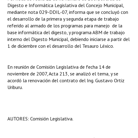
Digesto e Informática Legislativa del Concejo Municipal,
Huéspedes de Honor - Registro
mediante nota 029-DDIL-07, informa que se concluyó con
el desarrollo de la primera y segunda etapa de trabajo
Antiguos Pobladores - Registro
referido al armado de los programas para manejo de la
Reconocimientos - Registro
base informática del digesto, y programa ABM de trabajo
interno del Digesto Municipal, debiendo iniciarse a partir del
Bariloche, Municipio intercultural
1 de diciembre con el desarrollo del Tesauro Léxico.
Entrega de distinciones
En reunión de Comisión Legislativa de fecha 14 de
REFORMA DE LA CARTA ORGÁNICA
noviembre de 2007, Acta 213, se analizó el tema, y se
acordó la renovación del contrato del Ing. Gustavo Ortiz
Uriburu.
AUTORES: Comisión Legislativa.