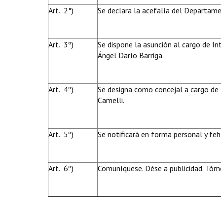
Art. 2°)
Se declara la acefalía del Departamen
Art. 3º)
Se dispone la asunción al cargo de Int
Ángel Darío Barriga.
Art. 4º)
Se designa como concejal a cargo de l
Camelli.
Art. 5º)
Se notificará en forma personal y feh
Art. 6º)
Comuníquese. Dése a publicidad. Tóme