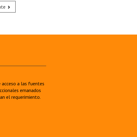
nte
re acceso a las fuentes
sdiccionales emanados
van el requerimiento.