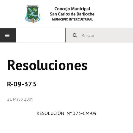
INICIO
Resoluciones
CONCEJO
Bloques Políticos
R-09-373
Integrantes del Concejo
21 Mayo 2009
Comisiones Permanentes
RESOLUCIÓN N° 373-CM-09
Comisiones Especiales
Concejales Mandato Cumplido