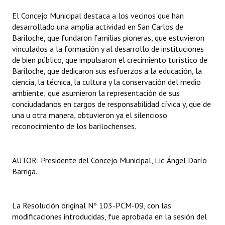
El Concejo Municipal destaca a los vecinos que han
Dictámenes Asesoría Letrada
desarrollado una amplia actividad en San Carlos de
Bariloche, que fundaron familias pioneras, que estuvieron
Actas de Sesión
vinculados a la formación y al desarrollo de instituciones
de bien público, que impulsaron el crecimiento turístico de
Informes de Unidad Coordinadora
Bariloche, que dedicaron sus esfuerzos a la educación, la
ciencia, la técnica, la cultura y la conservación del medio
Ejecución Presupuestaria
ambiente; que asumieron la representación de sus
Actas de Audiencias Públicas
conciudadanos en cargos de responsabilidad cívica y, que de
una u otra manera, obtuvieron ya el silencioso
NORMATIVA
reconocimiento de los barilochenses.
Comunicaciones
AUTOR: Presidente del Concejo Municipal, Lic. Ángel Darío
Declaraciones
Barriga.
Resoluciones
La Resolución original Nº 103-PCM-09, con las
Resoluciones de Presidencia
modificaciones introducidas, fue aprobada en la sesión del