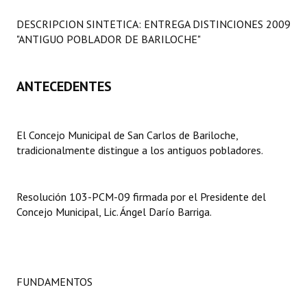
Programas
DESCRIPCION SINTETICA: ENTREGA DISTINCIONES 2009
"ANTIGUO POBLADOR DE BARILOCHE"
LEGISLACIÓN
Constitución Nacional
ANTECEDENTES
Constitución Provincial
Carta Orgánica 2007
El Concejo Municipal de San Carlos de Bariloche,
tradicionalmente distingue a los antiguos pobladores.
Reglamento Interno
Digesto
Resolución 103-PCM-09 firmada por el Presidente del
Concejo Municipal, Lic. Ángel Darío
Barriga.
Organigrama
DOCUMENTOS
Informes de Gestión
FUNDAMENTOS
Proyectos Presentados