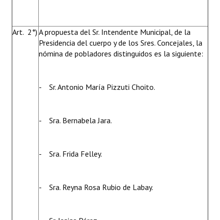
Huéspedes de Honor - Registro
Antiguos Pobladores - Registro
Art. 2°)
A propuesta del Sr. Intendente Municipal, de la
Presidencia del cuerpo y de los Sres. Concejales, la
Reconocimientos - Registro
nómina de pobladores distinguidos es la siguiente:
Bariloche, Municipio intercultural
- Sr. Antonio María Pizzuti Choito.
Entrega de distinciones
REFORMA DE LA CARTA ORGÁNICA
- Sra. Bernabela Jara.
- Sra. Frida Felley.
- Sra. Reyna Rosa Rubio de Labay.