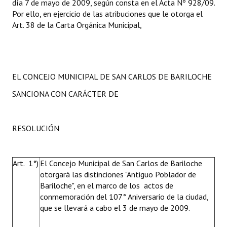
día 7 de mayo de 2009, según consta en el Acta Nº 928/09.
INSTITUCIONAL
Por ello, en ejercicio de las atribuciones que le otorga el
Art. 38 de la Carta Orgánica Municipal,
Antiguos Pobladores
Noticias Destacadas
Registros y Distinciones
EL CONCEJO MUNICIPAL DE SAN CARLOS DE BARILOCHE
Datos Históricos
SANCIONA CON CARÁCTER DE
Premio al Mérito - Registro
RESOLUCIÓN
Audiencias Públicas - Registro
Mujeres que Dejaron Huellas - Registro
Art. 1°)
El Concejo Municipal de San Carlos de Bariloche
otorgará las distinciones "Antiguo Poblador de
Periodistas Decanos - Registro
Bariloche", en el marco de los actos de
Ciudadano Ilustre - Registro
conmemoración del 107° Aniversario de la ciudad,
que se llevará a cabo el 3 de mayo de 2009.
Banca del Vecino - Registro