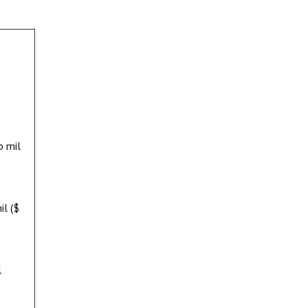
o mil
il ($
l