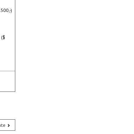
.500,-)
 ($
nte