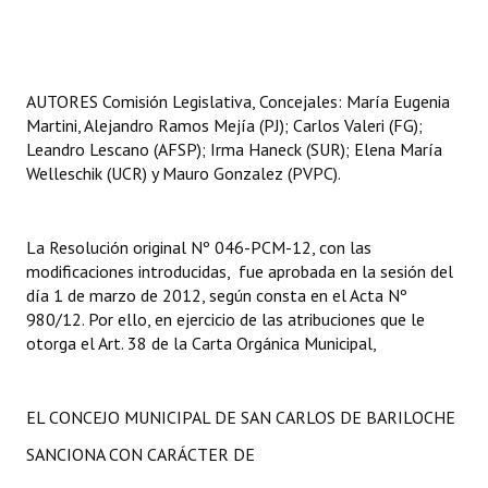
Huéspedes de Honor - Registro
Antiguos Pobladores - Registro
AUTORES
Comisión Legislativa, Concejales: María Eugenia
Reconocimientos - Registro
Martini, Alejandro Ramos Mejía (PJ); Carlos Valeri (FG);
Leandro Lescano (AFSP); Irma Haneck (SUR); Elena María
Bariloche, Municipio intercultural
Welleschik (UCR) y Mauro Gonzalez (PVPC).
Entrega de distinciones
La Resolución original Nº 046-PCM-12, con las
REFORMA DE LA CARTA ORGÁNICA
modificaciones introducidas, fue aprobada en la sesión del
día 1 de marzo de 2012, según consta en el Acta Nº
980/12. Por ello, en ejercicio de las atribuciones que le
otorga el Art. 38 de la Carta Orgánica Municipal,
EL CONCEJO MUNICIPAL DE SAN CARLOS DE BARILOCHE
SANCIONA CON CARÁCTER DE