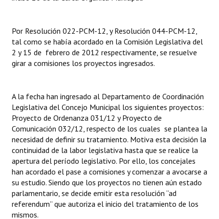
INSTITUCIONAL
Antiguos Pobladores
Por Resolución 022-PCM-12, y Resolución 044-PCM-12,
tal como se había acordado en la Comisión Legislativa del
Noticias Destacadas
2 y 15 de febrero de 2012 respectivamente, se resuelve
girar a comisiones los proyectos ingresados.
Registros y Distinciones
Datos Históricos
A la fecha han ingresado al Departamento de Coordinación
Legislativa del Concejo Municipal los siguientes proyectos:
Premio al Mérito - Registro
Proyecto de Ordenanza 031/12 y Proyecto de
Comunicación 032/12, respecto de los cuales se plantea la
Audiencias Públicas - Registro
necesidad de definir su tratamiento. Motiva esta decisión la
Mujeres que Dejaron Huellas - Registro
continuidad de la labor legislativa hasta que se realice la
apertura del período legislativo. Por ello, los concejales
Periodistas Decanos - Registro
han acordado el pase a comisiones y comenzar a avocarse a
su estudio. Siendo que los proyectos no tienen aún estado
Ciudadano Ilustre - Registro
parlamentario, se decide emitir esta resolución “ad
referendum” que autoriza el inicio del tratamiento de los
Banca del Vecino - Registro
mismos.