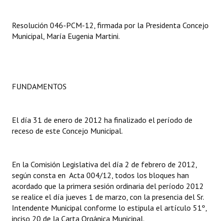
Dictámenes Asesoría Letrada
Resolución 046-PCM-12, firmada por la Presidenta Concejo
Municipal, María Eugenia Martini.
Actas de Sesión
Informes de Unidad Coordinadora
Ejecución Presupuestaria
FUNDAMENTOS
Actas de Audiencias Públicas
El día 31 de enero de 2012 ha finalizado el período de
NORMATIVA
receso de este Concejo Municipal.
Comunicaciones
En la Comisión Legislativa del día 2 de febrero de 2012,
Declaraciones
según consta en Acta 004/12, todos los bloques han
acordado que la primera sesión ordinaria del período 2012
Resoluciones
se realice el día jueves 1 de marzo, con la presencia del Sr.
Resoluciones de Presidencia
Intendente Municipal conforme lo estipula el artículo 51º,
inciso 20 de la Carta Orgánica Municipal.