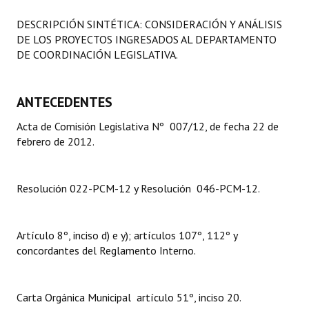
Programas
DESCRIPCIÓN SINTÉTICA: CONSIDERACIÓN Y ANÁLISIS
DE LOS PROYECTOS INGRESADOS AL DEPARTAMENTO
LEGISLACIÓN
DE COORDINACIÓN LEGISLATIVA.
Constitución Nacional
ANTECEDENTES
Constitución Provincial
Acta de Comisión Legislativa Nº 007/12, de fecha 22 de
Carta Orgánica 2007
febrero de 2012.
Reglamento Interno
Resolución 022-PCM-12 y Resolución 046-PCM-12.
Digesto
Organigrama
Artículo 8º, inciso d) e y); artículos 107º, 112º y
DOCUMENTOS
concordantes del Reglamento Interno.
Informes de Gestión
Carta Orgánica Municipal artículo 51º, inciso 20.
Proyectos Presentados