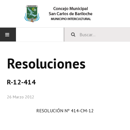
INICIO
Resoluciones
CONCEJO
Bloques Políticos
R-12-414
Integrantes del Concejo
26 Marzo 2012
Comisiones Permanentes
RESOLUCIÓN Nº 414-CM-12
Comisiones Especiales
Concejales Mandato Cumplido