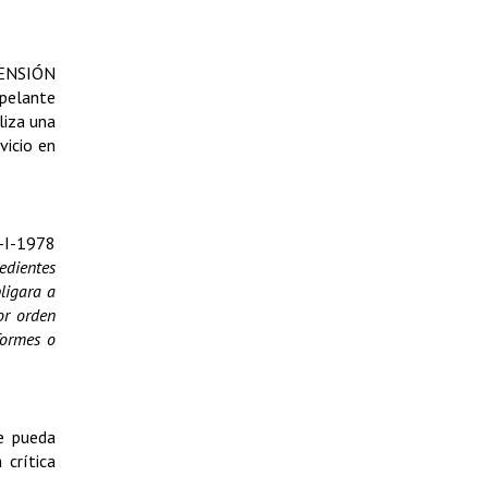
ENSIÓN
apelante
liza una
vicio en
-I-1978
edientes
ligara a
or orden
formes o
 pueda
 crítica