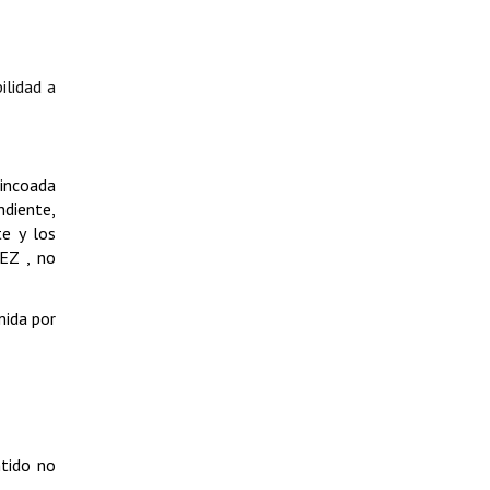
ilidad a
 incoada
ndiente,
te y los
EZ , no
mida por
ntido no