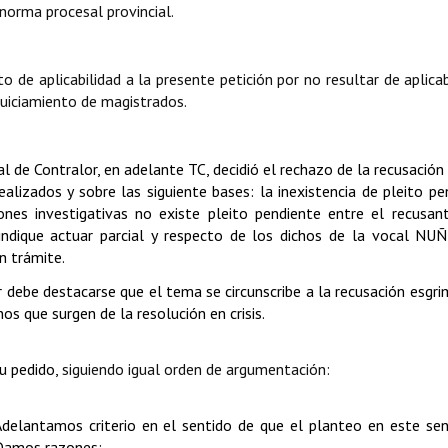
 norma procesal provincial.
o de aplicabilidad a la presente petición por no resultar de aplicab
juiciamiento de magistrados.
bunal de Contralor, en adelante TC, decidió el rechazo de la recusación
lizados y sobre las siguiente bases: la inexistencia de pleito pe
iones investigativas no existe pleito pendiente entre el recusan
dique actuar parcial y respecto de los dichos de la vocal NUÑ
n trámite.
r debe destacarse que el tema se circunscribe a la recusación esgri
os que surgen de la resolución en crisis.
u pedido,
siguiendo igual orden de argumentación:
Adelantamos criterio en el sentido de que el planteo en este se
. Damos razones: