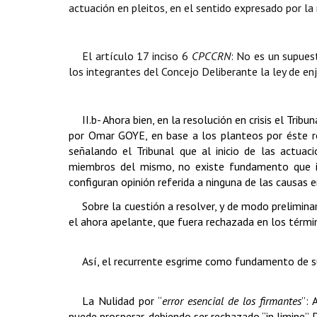
actuación en pleitos, en el sentido expresado por la
El artículo 17 inciso 6
CPCCRN
: No es un supuest
los integrantes del Concejo Deliberante la ley de en
II.b- Ahora bien, en la resolución en crisis el Tri
por Omar GOYE, en base a los planteos por éste rea
señalando el Tribunal que al inicio de las actuac
miembros del mismo, no existe fundamento que in
configuran opinión referida a ninguna de las causas e
Sobre la cuestión a resolver, y de modo prelimina
el ahora apelante, que fuera rechazada en los términ
Así, el recurrente esgrime como fundamento de s
La Nulidad
por “
error esencial de los firmantes
”: 
puede prosperar, debiendo ser rechazado “in limine”