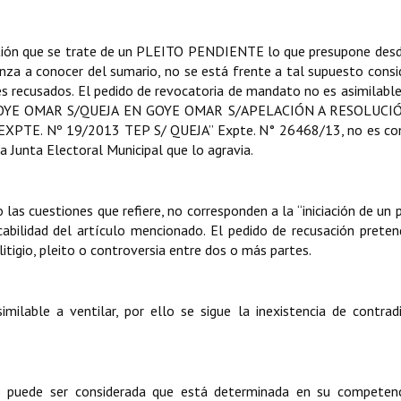
tión que se trate de un PLEITO PENDIENTE lo que presupone desd
za a conocer del sumario, no se está frente a tal supuesto cons
les recusados. El pedido de revocatoria de mandato no es asimilable 
OYE OMAR S/QUEJA EN GOYE OMAR S/APELACIÓN A RESOLUCIÓ
XPTE. Nº 19/2013 TEP S/ QUEJA” Expte.
N° 26468/13, no es co
a Junta Electoral Municipal que lo agravia.
 las cuestiones que refiere, no corresponden a la “iniciación de un p
cabilidad del artículo mencionado. El pedido de recusación preten
itigio, pleito o controversia entre dos o más partes.
similable a ventilar, por ello se sigue la inexistencia de contrad
o puede ser considerada que está determinada en su competenc