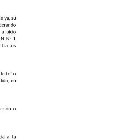
e ya, su
iderando
a juicio
N Nº 1
ntra los
leito” o
dido, en
icción o
ia a la