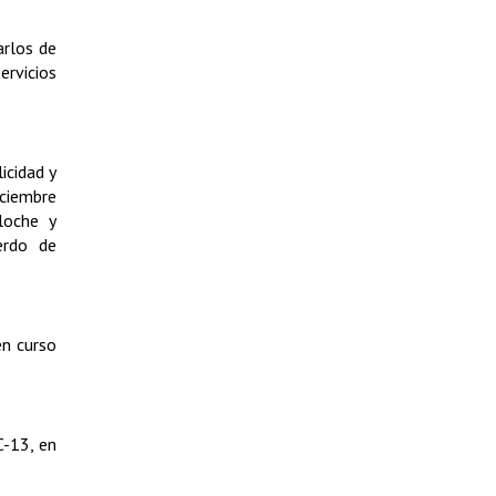
arlos de
ervicios
icidad y
iciembre
loche y
erdo de
en curso
C-13, en