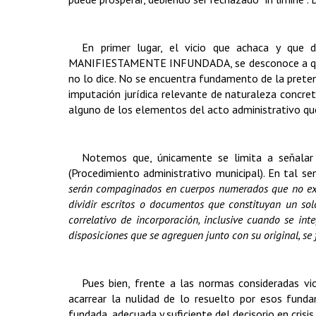
En primer lugar, el vicio que achaca y que 
MANIFIESTAMENTE INFUNDADA, se desconoce a qué vi
no lo dice. No se encuentra fundamento de la pretens
imputación jurídica relevante de naturaleza concre
alguno de los elementos del acto administrativo que 
Notemos que, únicamente se limita a señalar
(Procedimiento administrativo municipal). En tal se
serán compaginados en cuerpos numerados que no exced
dividir escritos o documentos que constituyan un sol
correlativo de incorporación, inclusive cuando se in
disposiciones que se agreguen junto con su original, se 
Pues bien, frente a las normas consideradas vi
acarrear la nulidad de lo resuelto por esos funda
fundada, adecuada y suficiente del decisorio en crisis