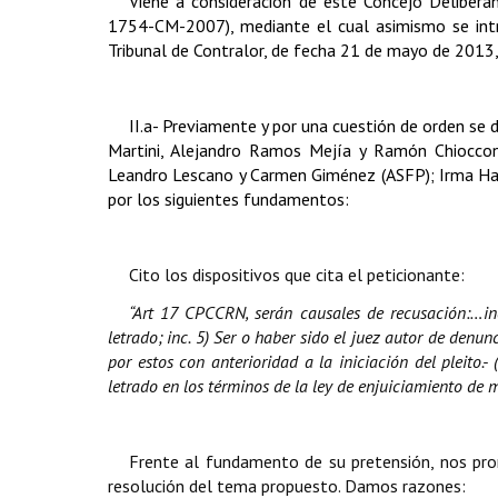
Viene a consideración de este Concejo Deliber
1754-CM-2007), mediante el cual asimismo se int
Tribunal de Contralor, de fecha 21 de mayo de 2013, 
II.a- Previamente y por una cuestión de orden se 
Martini, Alejandro Ramos Mejía y Ramón Chiocconi 
Leandro Lescano y Carmen Giménez (ASFP); Irma Ha
por los siguientes fundamentos:
Cito los dispositivos que cita el peticionante:
“Art 17 CPCCRN, serán causales de recusación:…inc
letrado; inc. 5) Ser o haber sido el juez autor de denu
por estos con anterioridad a la iniciación del pleito.
letrado en los términos de la ley de enjuiciamiento de 
Frente al fundamento de su pretensión, nos pron
resolución del tema propuesto. Damos razones: