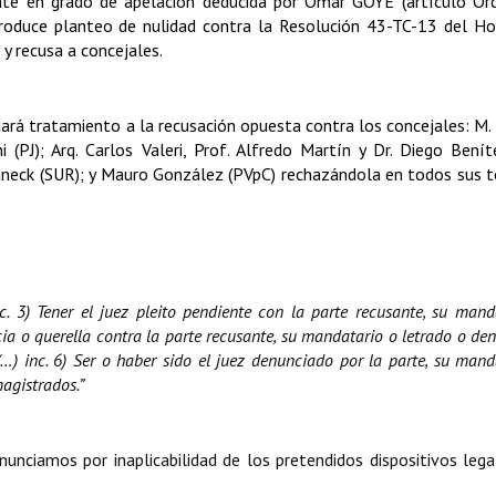
ante en grado de apelación deducida por Omar GOYE (artículo Or
roduce planteo de nulidad contra la Resolución 43-TC-13 del Ho
y recusa a concejales.
dará tratamiento a la recusación opuesta contra los concejales: M.
(PJ); Arq. Carlos Valeri, Prof. Alfredo Martín y Dr. Diego Benít
neck (SUR); y Mauro González (PVpC) rechazándola en todos sus 
. 3) Tener el juez pleito pendiente con la parte recusante, su mand
ncia o querella contra la parte recusante, su mandatario o letrado o d
- (…) inc. 6) Ser o haber sido el juez denunciado por la parte, su mand
magistrados.”
unciamos por inaplicabilidad de los pretendidos dispositivos lega