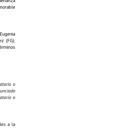
denanza
norable
 Eugenia
ez (FG);
términos
atario o
enunciado
atario o
les a la