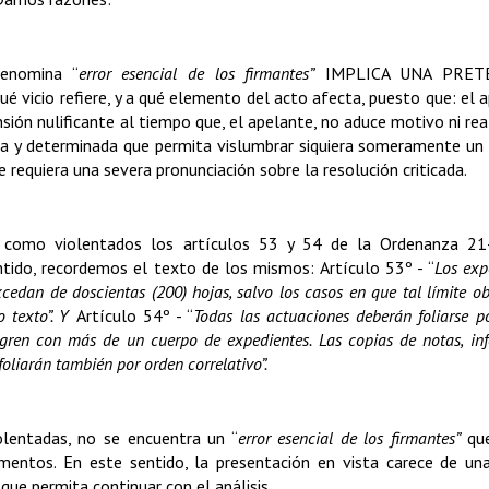
denomina “
error esencial de los firmantes”
IMPLICA UNA PRET
cio refiere, y a qué elemento del acto afecta, puesto que: el 
ión nulificante al tiempo que, el apelante, no aduce motivo ni rea
ta y determinada que permita vislumbrar siquiera someramente un 
requiera una severa pronunciación sobre la resolución criticada.
 como violentados los artículos 53 y 54 de la Ordenanza 21
ntido, recordemos el texto de los mismos: Artículo 53º - “
Los exp
an de doscientas (200) hojas, salvo los casos en que tal límite ob
o texto”. Y
Artículo 54º - “
Todas las actuaciones deberán foliarse p
tegren con más de un cuerpo de expedientes. Las copias de notas, in
foliarán también por orden correlativo”.
olentadas, no se encuentra un “
error esencial de los firmantes”
que
mentos. En este sentido, la presentación en vista carece de una
 que permita continuar con el análisis.