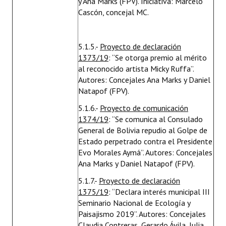
y Ana Marks (FPV). Iniciativa: Marcelo
Cascón, concejal MC.
5.1.5.-
Proyecto de declaración
1373/19
: “Se otorga premio al mérito
al reconocido artista Micky Ruffa”.
Autores: Concejales Ana Marks y Daniel
Natapof (FPV).
5.1.6.-
Proyecto de comunicación
1374/19
: “Se comunica al Consulado
General de Bolivia repudio al Golpe de
Estado perpetrado contra el Presidente
Evo Morales Aymá”. Autores: Concejales
Ana Marks y Daniel Natapof (FPV).
5.1.7.-
Proyecto de declaración
1375/19
: “Declara interés municipal III
Seminario Nacional de Ecología y
Paisajismo 2019”. Autores: Concejales
Claudia Contreras, Gerardo Ávila, Julia