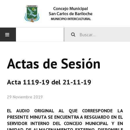
INICIO
Actas de Sesión
CONCEJO
Bloques Políticos
Acta 1119-19 del 21-11-19
Integrantes del Concejo
29 Noviembre 2019
Comisiones Permanentes
EL AUDIO ORIGINAL AL QUE CORRESPONDE LA
Comisiones Especiales
PRESENTE MINUTA SE ENCUENTRA A RESGUARDO EN EL
SERVIDOR INTERNO DEL CONCEJO MUNICIPAL Y EN
Concejales Mandato Cumplido
UNIDAD DE ALMACENAMIENTO EXTERNO, DISPONIBLE