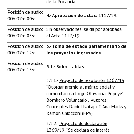
de la Provincia.
Huéspedes de Honor - Registro
Posición de audio:
4.- Aprobación de actas:
1117/19.
00h 07m 00s:
Antiguos Pobladores - Registro
Posición de audio:
Sin observaciones, se da por aprobada
Reconocimientos - Registro
00h 07m 05s:
el Acta 1117/19.
Bariloche, Municipio intercultural
Posición de audio:
5.- Toma de estado parlamentario de
00h 07m 12s:
los proyectos ingresados
Entrega de distinciones
Posición de audio:
5.1.- Sobre tablas
REFORMA DE LA CARTA ORGÁNICA
00h 07m 15s:
5.1.1.-
Proyecto de resolución 1367/19
:
“Otorgar premio al mérito social y
comunitario a Jorge Olavarría ‘Popeye’
Bombero Voluntario”. Autores:
Concejales Daniel Natapof, Ana Marks y
Ramón Chiocconi (FPV).
5.1.2.-
Proyecto de declaración
1369/19:
“Se declara de interés