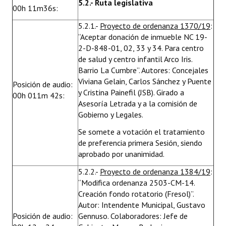
5.2.- Ruta legislativa
00h 11m36s:
5.2.1.-
Proyecto de ordenanza 1370/19
:
“Aceptar donación de inmueble NC 19-
2-D-848-01, 02, 33 y 34. Para centro
de salud y centro infantil Arco Iris.
Barrio La Cumbre”. Autores: Concejales
Viviana Gelain, Carlos Sánchez y Puente
Posición de audio:
y Cristina Painefil (JSB). Girado a
00h 011m 42s:
Asesoría Letrada y a la comisión de
Gobierno y Legales.
Se somete a votación el tratamiento
de preferencia primera Sesión, siendo
aprobado por unanimidad.
5.2.2.-
Proyecto de ordenanza 1384/19
:
“Modifica ordenanza 2503-CM-14.
Creación fondo rotatorio (Fresol)”.
Autor: Intendente Municipal, Gustavo
Posición de audio:
Gennuso. Colaboradores: Jefe de