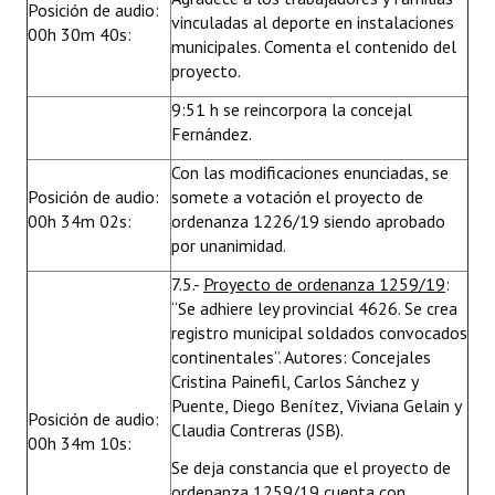
Posición de audio:
vinculadas al deporte en instalaciones
00h 30m 40s:
municipales. Comenta el contenido del
proyecto.
9:51 h se reincorpora la concejal
Fernández.
Con las modificaciones enunciadas, se
Posición de audio:
somete a votación el proyecto de
00h 34m 02s:
ordenanza 1226/19 siendo aprobado
por unanimidad.
7.5.-
Proyecto de ordenanza 1259/19
:
“Se adhiere ley provincial 4626. Se crea
registro municipal soldados convocados
continentales”. Autores: Concejales
Cristina Painefil, Carlos Sánchez y
Puente, Diego Benítez, Viviana Gelain y
Posición de audio:
Claudia Contreras (JSB).
00h 34m 10s:
Se deja constancia que el proyecto de
ordenanza 1259/19 cuenta con