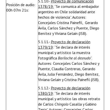
5.1.10.-
Proyecto de comunicación
Posición de audio:
1378/19:
“Se comunica al embajador
00h 07m 21s:
argentino en Chile solidaridad ante
hechos de violencia”. Autores:
Concejales Cristina Painefil, Gerardo
Ávila, Carlos Sánchez y Puente, Diego
Benítez y Viviana Gelain (JSB).
5.1.11.-
Proyecto de declaración
1379/19
: “Se declara de interés
municipal y artístico la muestra
fotográfica
Bariloche al desnudo
”.
Autores: Concejales Carlos Sánchez y
Puente, Claudia Contreras, Gerardo
Ávila, Julia Fernández, Diego Benítez,
Viviana Gelain y Cristina Painefil (JSB).
5.1.12.-
Proyecto de declaración
1380/19
: “Se declara de interés
municipal y artístico las obras retrato
de Carlos
Chingolo
Casalla y Gabino
Tapia”. Autores: Concejales Carlos