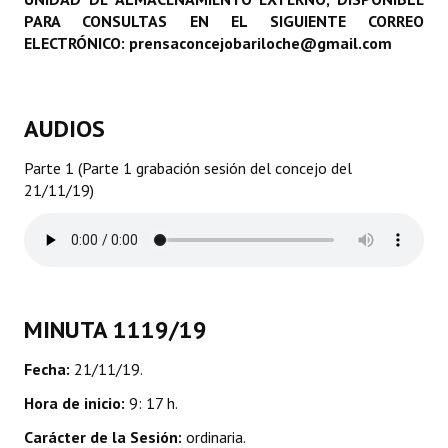
PARA CONSULTAS EN EL SIGUIENTE CORREO
Programas
ELECTRÓNICO: prensaconcejobariloche@gmail.com
LEGISLACIÓN
Constitución Nacional
AUDIOS
Constitución Provincial
Parte 1 (Parte 1 grabación sesión del concejo del
21/11/19)
Carta Orgánica 2007
Reglamento Interno
Digesto
Organigrama
MINUTA 1119/19
DOCUMENTOS
Fecha:
21/11/19.
Hora de inicio:
9: 17 h.
Informes de Gestión
Carácter de la Sesión:
ordinaria.
Proyectos Presentados