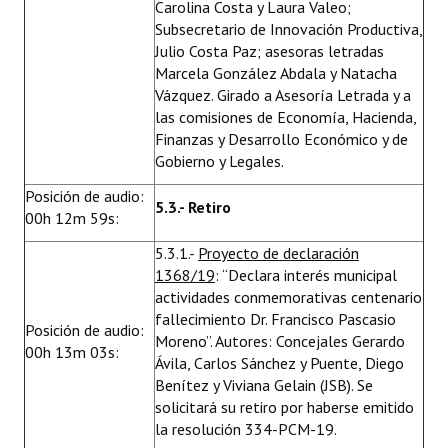
Carolina Costa y Laura Valeo;
Subsecretario de Innovación Productiva,
Julio Costa Paz; asesoras letradas
Marcela González Abdala y Natacha
Vázquez. Girado a Asesoría Letrada y a
las comisiones de Economía, Hacienda,
Finanzas y Desarrollo Económico y de
Gobierno y Legales.
Posición de audio:
5.3.- Retiro
00h 12m 59s:
5.3.1.-
Proyecto de declaración
1368/19
: “Declara interés municipal
actividades conmemorativas centenario
fallecimiento Dr. Francisco Pascasio
Posición de audio:
Moreno”. Autores: Concejales Gerardo
00h 13m 03s:
Ávila, Carlos Sánchez y Puente, Diego
Benítez y Viviana Gelain (JSB). Se
solicitará su retiro por haberse emitido
la resolución 334-PCM-19.