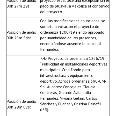
Posición de audio:
proyecto establece una excepción sin el
00h 27m 29s:
pago de plusvalía y explica el contenido
del proyecto.
Con las modificaciones enunciadas, se
somete a votación el proyecto de
Posición de audio:
ordenanza 1200/19 siendo aprobado
00h 28m 54s:
por unanimidad de los presentes,
encontrándose ausente la concejal
Fernández.
7.4.-
Proyecto de ordenanza 1226/19
:
“Publicidad en instalaciones deportivas
municipales. Crea fondo para
infraestructura y equipamiento
deportivo. Abroga ordenanza 390-CM-
94”. Autores: Concejales Claudia
Contreras, Gerardo Ávila, Julia
Fernández, Viviana Gelain, Carlos
Posición de audio:
Sánchez y Puente y Cristina Painefil
00h 29m 02s:
(JSB).