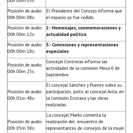
00h 00m 05s:
INSTITUCIONAL
Posición de audio:
El Presidente del Concejo informa que
00h 00m 08s:
el espacio ya fue cedido.
Antiguos Pobladores
Posición de audio:
2.- Homenajes, conmemoraciones y
Noticias Destacadas
00h 00m 12s:
actualidad política
Registros y Distinciones
Posición de audio:
3.- Comisiones y representaciones
00h 00m 18s:
especiales
Datos Históricos
Concejal Contreras informa las
Posición de audio:
Premio al Mérito - Registro
actividades de la comisión Mesa 6 de
00h 00m 25s:
Septiembre.
Audiencias Públicas - Registro
El concejal Sánchez y Puente sobre su
Mujeres que Dejaron Huellas - Registro
Posición de audio:
participación, junto al concejal Ávila, en
00h 01m 48s:
la comisión Ecotasa y las obras
Periodistas Decanos - Registro
realizadas.
Ciudadano Ilustre - Registro
La concejal Marks comenta la
Posición de audio:
realización del encuentro de
Banca del Vecino - Registro
00h 05m 38s:
representantes de consejos de la mujer