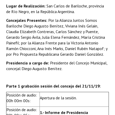
Lugar de Realización:
San Carlos de Bariloche, provincia
Dictámenes Asesoría Letrada
de Río Negro, en la República Argentina.
Concejales Presentes:
Por la Alianza Juntos Somos
Actas de Sesión
Bariloche Diego Augusto Benítez, Viviana Inés Gelain,
Claudia Elizabeth Contreras, Carlos Sánchez y Puente,
Informes de Unidad Coordinadora
Gerardo Sergio Ávila, Julia Elena Fernández, María Cristina
Ejecución Presupuestaria
Painefil; por la Alianza Frente para la Victoria Antonio
Ramón Chiocconi, Ana Inés Marks, Daniel Rubén Natapof; y
Actas de Audiencias Públicas
por Pro Propuesta Republicana Gerardo Daniel González.
Presidencia a cargo de:
Presidente del Concejo Municipal,
NORMATIVA
concejal Diego Augusto Benítez.
Comunicaciones
Parte 1 grabación sesión del concejo del 21/11/19:
Declaraciones
Posición de audio:
Resoluciones
Apertura de la sesión.
00h 00m 00s:
Resoluciones de Presidencia
Posición de audio:
1.- Informe de Presidencia