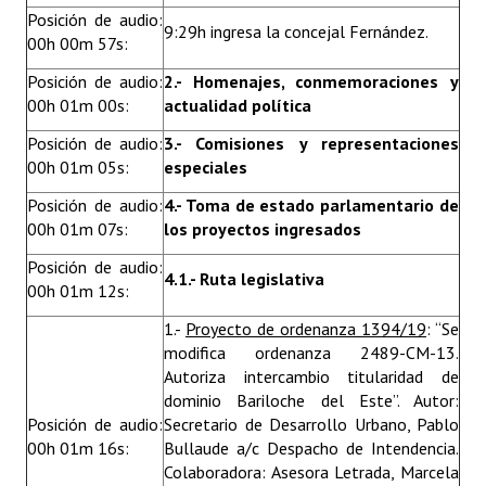
Posición de audio:
Huéspedes de Honor - Registro
9:29h ingresa la concejal Fernández.
00h 00m 57s:
Antiguos Pobladores - Registro
Posición de audio:
2.- Homenajes, conmemoraciones y
00h 01m 00s:
actualidad política
Reconocimientos - Registro
Posición de audio:
3.- Comisiones y representaciones
Bariloche, Municipio intercultural
00h 01m 05s:
especiales
Entrega de distinciones
Posición de audio:
4.- Toma de estado parlamentario de
00h 01m 07s:
los proyectos ingresados
REFORMA DE LA CARTA ORGÁNICA
Posición de audio:
4.1.- Ruta legislativa
00h 01m 12s:
1.-
Proyecto de ordenanza 1394/19
: “Se
modifica ordenanza 2489-CM-13.
Autoriza intercambio titularidad de
dominio Bariloche del Este”. Autor:
Posición de audio:
Secretario de Desarrollo Urbano, Pablo
00h 01m 16s:
Bullaude a/c Despacho de Intendencia.
Colaboradora: Asesora Letrada, Marcela