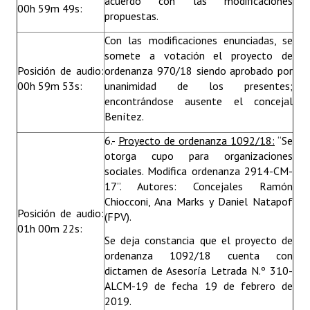
acuerdo con las modificaciones
00h 59m 49s:
propuestas.
Con las modificaciones enunciadas, se
somete a votación el proyecto de
Posición de audio:
ordenanza 970/18 siendo aprobado por
00h 59m 53s:
unanimidad de los presentes;
encontrándose ausente el concejal
Benítez.
6.-
Proyecto de ordenanza 1092/18:
“Se
otorga cupo para organizaciones
sociales. Modifica ordenanza 2914-CM-
17”. Autores: Concejales Ramón
Chiocconi, Ana Marks y Daniel Natapof
Posición de audio:
(FPV).
01h 00m 22s:
Se deja constancia que el proyecto de
ordenanza 1092/18 cuenta con
dictamen de Asesoría Letrada N.º 310-
ALCM-19 de fecha 19 de febrero de
2019.