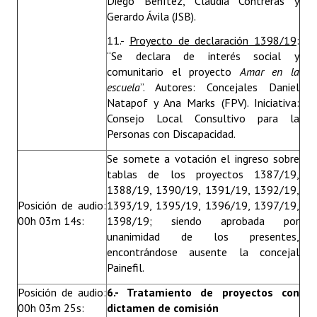
Diego Benítez, Claudia Contreras y
Gerardo Ávila (JSB).
11.-
Proyecto de declaración 1398/19
:
“Se declara de interés social y
comunitario el proyecto
Amar en la
escuela
”. Autores: Concejales Daniel
Natapof y Ana Marks (FPV). Iniciativa:
Consejo Local Consultivo para la
Personas con Discapacidad.
Se somete a votación el ingreso sobre
tablas de los proyectos 1387/19,
1388/19, 1390/19, 1391/19, 1392/19,
Posición de audio:
1393/19, 1395/19, 1396/19, 1397/19,
00h 03m 14s:
1398/19; siendo aprobada por
unanimidad de los presentes,
encontrándose ausente la concejal
Painefil.
Posición de audio:
6.- Tratamiento de proyectos con
00h 03m 25s:
dictamen de comisión