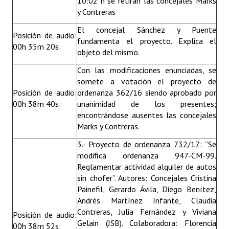
10:02 h se retiran las concejales Marks
y Contreras
El concejal Sánchez y Puente
Posición de audio:
fundamenta el proyecto. Explica el
00h 35m 20s:
objeto del mismo.
Con las modificaciones enunciadas, se
somete a votación el proyecto de
Posición de audio:
ordenanza 362/16 siendo aprobado por
00h 38m 40s:
unanimidad de los presentes;
encontrándose ausentes las concejales
Marks y Contreras.
3.-
Proyecto de ordenanza 732/17
: “Se
modifica ordenanza 947-CM-99.
Reglamentar actividad alquiler de autos
sin chofer”. Autores: Concejales Cristina
Painefil, Gerardo Ávila, Diego Benítez,
Andrés Martínez Infante, Claudia
Contreras, Julia Fernández y Viviana
Posición de audio:
Gelain (JSB). Colaboradora: Florencia
00h 38m 52s: