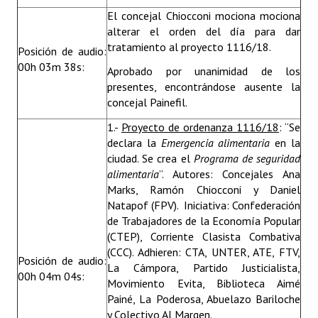
El concejal Chiocconi mociona mociona
alterar el orden del día para dar
tratamiento al proyecto 1116/18.
Posición de audio:
00h 03m 38s:
Aprobado por unanimidad de los
presentes, encontrándose ausente la
concejal Painefil.
1.-
Proyecto de ordenanza 1116/18
: “Se
declara la
Emergencia alimentaria
en la
ciudad. Se crea el
Programa de seguridad
alimentaria
”. Autores: Concejales Ana
Marks, Ramón Chiocconi y Daniel
Natapof (FPV). Iniciativa: Confederación
de Trabajadores de la Economía Popular
(CTEP), Corriente Clasista Combativa
(CCC). Adhieren: CTA, UNTER, ATE, FTV,
Posición de audio:
La Cámpora, Partido Justicialista,
00h 04m 04s:
Movimiento Evita, Biblioteca Aimé
Painé, La Poderosa, Abuelazo Bariloche
y Colectivo Al Margen.