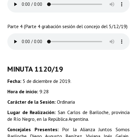
Dictámenes Asesoría Letrada
Actas de Sesión
Parte 4 (Parte 4 grabación sesión del concejo del 5/12/19)
Informes de Unidad Coordinadora
Ejecución Presupuestaria
Actas de Audiencias Públicas
MINUTA 1120/19
NORMATIVA
Fecha:
5 de diciembre de 2019.
Comunicaciones
Hora de inicio:
9:28
Carácter de la Sesión:
Ordinaria
Declaraciones
Lugar de Realización:
San Carlos de Bariloche, provincia
Resoluciones
de Río Negro, en la República Argentina.
Resoluciones de Presidencia
Concejales Presentes:
Por la Alianza Juntos Somos
Bariloche Diego Augusto Benítez, Viviana Inés Gelain,