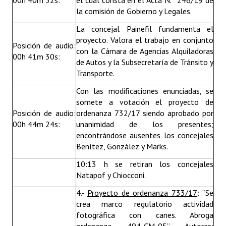
00h 40m 32s:
el cual consta en el Acta N.º 246/19 de
la comisión de Gobierno y Legales.
La concejal Painefil fundamenta el
proyecto. Valora el trabajo en conjunto
Posición de audio:
con la Cámara de Agencias Alquiladoras
00h 41m 30s:
de Autos y la Subsecretaría de Tránsito y
Transporte.
Con las modificaciones enunciadas, se
somete a votación el proyecto de
Posición de audio:
ordenanza 732/17 siendo aprobado por
00h 44m 24s:
unanimidad de los presentes;
encontrándose ausentes los concejales
Benítez, González y Marks.
10:13 h se retiran los concejales
Natapof y Chiocconi.
4.-
Proyecto de ordenanza 733/17
: “Se
crea marco regulatorio actividad
fotográfica con canes. Abroga