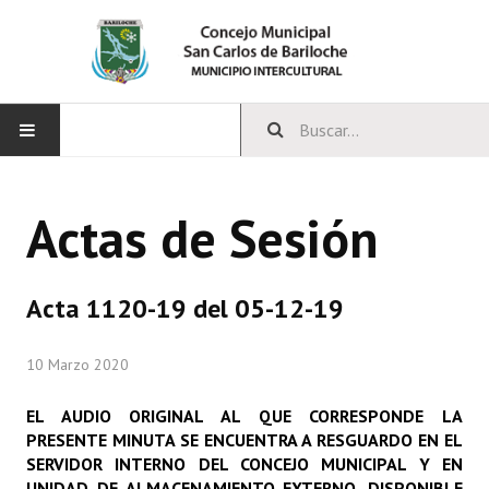
INICIO
Actas de Sesión
CONCEJO
Bloques Políticos
Acta 1120-19 del 05-12-19
Integrantes del Concejo
10 Marzo 2020
Comisiones Permanentes
EL AUDIO ORIGINAL AL QUE CORRESPONDE LA
Comisiones Especiales
PRESENTE MINUTA SE ENCUENTRA A RESGUARDO EN EL
SERVIDOR INTERNO DEL CONCEJO MUNICIPAL Y EN
Concejales Mandato Cumplido
UNIDAD DE ALMACENAMIENTO EXTERNO, DISPONIBLE