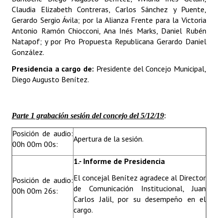
INSTITUCIONAL
Claudia Elizabeth Contreras, Carlos Sánchez y Puente,
Gerardo Sergio Ávila; por la Alianza Frente para la Victoria
Antiguos Pobladores
Antonio Ramón Chiocconi, Ana Inés Marks, Daniel Rubén
Natapof; y por Pro Propuesta Republicana Gerardo Daniel
Noticias Destacadas
González.
Presidencia a cargo de:
Presidente del Concejo Municipal,
Registros y Distinciones
Diego Augusto Benítez.
Datos Históricos
Premio al Mérito - Registro
Parte 1 grabación sesión del concejo del 5/12/19
:
Audiencias Públicas - Registro
Posición de audio:
Apertura de la sesión.
00h 00m 00s:
Mujeres que Dejaron Huellas - Registro
1.- Informe de Presidencia
Periodistas Decanos - Registro
El concejal Benítez agradece al Director
Posición de audio:
Ciudadano Ilustre - Registro
de Comunicación Institucional, Juan
00h 00m 26s:
Carlos Jalil, por su desempeño en el
Banca del Vecino - Registro
cargo.