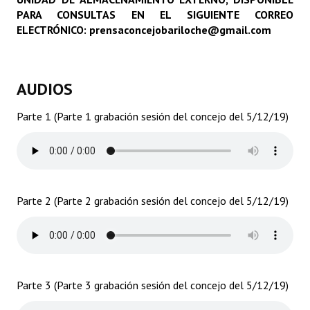
PARA CONSULTAS EN EL SIGUIENTE CORREO
Programas
ELECTRÓNICO: prensaconcejobariloche@gmail.com
LEGISLACIÓN
Constitución Nacional
AUDIOS
Constitución Provincial
Parte 1 (Parte 1 grabación sesión del concejo del 5/12/19)
Carta Orgánica 2007
Reglamento Interno
Digesto
Parte 2 (Parte 2 grabación sesión del concejo del 5/12/19)
Organigrama
DOCUMENTOS
Informes de Gestión
Parte 3 (Parte 3 grabación sesión del concejo del 5/12/19)
Proyectos Presentados