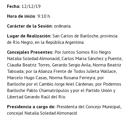
Fecha:
12/12/19
Dictámenes Asesoría Letrada
Hora de inicio
: 9:10 h.
Actas de Sesión
Carácter de la Sesión:
ordinaria.
Lugar de Realización:
Informes de Unidad Coordinadora
San Carlos de Bariloche, provincia
de Río Negro, en la República Argentina.
Ejecución Presupuestaria
Concejales Presentes:
Por Juntos Somos Río Negro
Natalia Soledad Almonacid, Carlos María Sánchez y Puente,
Actas de Audiencias Públicas
Claudia Beatriz Torres, Gerardo Sergio Ávila, Norma Beatriz
Taboada; por la Alianza Frente de Todos Julieta Wallace,
NORMATIVA
Marcelo Hugo Casas, Norma Roxana Ferreyra; por
Bariloche por el Cambio Jorge Ariel Cárdenas; por Podemos
Comunicaciones
Bariloche Pablo Chamatrópulos y por el Partido Unión y
Libertad Gerardo Raúl del Río.
Declaraciones
Presidencia a cargo de:
Presidenta del Concejo Municipal,
Resoluciones
concejal Natalia Soledad Almonacid
Resoluciones de Presidencia