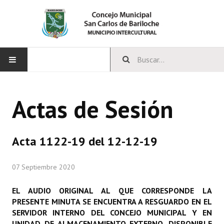
INICIO
Actas de Sesión
CONCEJO
Bloques Políticos
Acta 1122-19 del 12-12-19
Integrantes del Concejo
07 Septiembre 2020
Comisiones Permanentes
EL AUDIO ORIGINAL AL QUE CORRESPONDE LA
Comisiones Especiales
PRESENTE MINUTA SE ENCUENTRA A RESGUARDO EN EL
SERVIDOR INTERNO DEL CONCEJO MUNICIPAL Y EN
Concejales Mandato Cumplido
UNIDAD DE ALMACENAMIENTO EXTERNO, DISPONIBLE