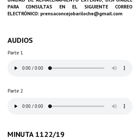
PARA CONSULTAS EN EL SIGUIENTE CORREO
Programas
ELECTRÓNICO: prensaconcejobariloche@gmail.com
LEGISLACIÓN
Constitución Nacional
AUDIOS
Constitución Provincial
Parte 1
Carta Orgánica 2007
Reglamento Interno
Digesto
Parte 2
Organigrama
DOCUMENTOS
Informes de Gestión
MINUTA 1122/19
Proyectos Presentados