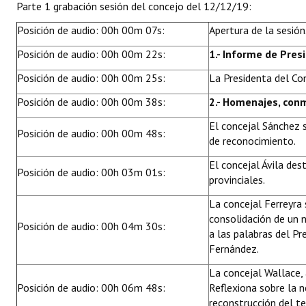
Parte 1 grabación sesión del concejo del 12/12/19:
INSTITUCIONAL
Posición de audio: 00h 00m 07s:
Apertura de la sesión
Antiguos Pobladores
Posición de audio: 00h 00m 22s:
1.- Informe de Pres
Noticias Destacadas
Posición de audio: 00h 00m 25s:
La Presidenta del Co
Registros y Distinciones
Posición de audio: 00h 00m 38s:
2.- Homenajes, con
Datos Históricos
El concejal Sánchez s
Posición de audio: 00h 00m 48s:
de reconocimiento.
Premio al Mérito - Registro
El concejal Ávila des
Posición de audio: 00h 03m 01s:
provinciales.
Audiencias Públicas - Registro
La concejal Ferreyra 
Mujeres que Dejaron Huellas - Registro
consolidación de un 
Posición de audio: 00h 04m 30s:
a las palabras del Pr
Periodistas Decanos - Registro
Fernández.
Ciudadano Ilustre - Registro
La concejal Wallace, 
Posición de audio: 00h 06m 48s:
Reflexiona sobre la n
Banca del Vecino - Registro
reconstrucción del te