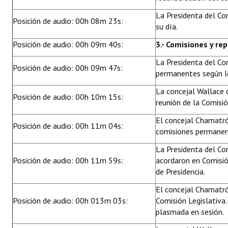
Huéspedes de Honor - Registro
La Presidenta del Co
Posición de audio: 00h 08m 23s:
su día.
Antiguos Pobladores - Registro
Posición de audio: 00h 09m 40s:
3.- Comisiones y re
Reconocimientos - Registro
La Presidenta del Co
Posición de audio: 00h 09m 47s:
Bariloche, Municipio intercultural
permanentes según lo
La concejal Wallace c
Entrega de distinciones
Posición de audio: 00h 10m 15s:
reunión de la Comisió
REFORMA DE LA CARTA ORGÁNICA
El concejal Chamatró
Posición de audio: 00h 11m 04s:
comisiones permanent
La Presidenta del Co
Posición de audio: 00h 11m 59s:
acordaron en Comisió
de Presidencia.
El concejal Chamatró
Posición de audio: 00h 013m 03s:
Comisión Legislativa
plasmada en sesión.