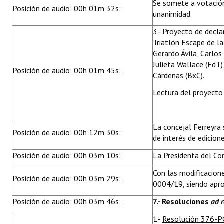
Se somete a votación
Posición de audio: 00h 01m 32s:
unanimidad.
3.-
Proyecto de decl
Triatlón Escape de l
Gerardo Ávila, Carlo
Julieta Wallace (FdT
Posición de audio: 00h 01m 45s:
Cárdenas (BxC).
Lectura del proyecto 
La concejal Ferreyra 
Posición de audio: 00h 12m 30s:
de interés de edicion
Posición de audio: 00h 03m 10s:
La Presidenta del Con
Con las modificacion
Posición de audio: 00h 03m 29s:
0004/19, siendo apr
Posición de audio: 00h 03m 46s:
7.- Resoluciones
ad 
1.-
Resolución 376-