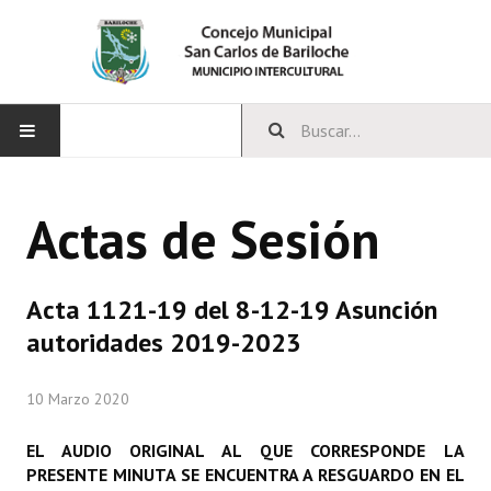
INICIO
Actas de Sesión
CONCEJO
Bloques Políticos
Acta 1121-19 del 8-12-19 Asunción
Integrantes del Concejo
autoridades 2019-2023
Comisiones Permanentes
10 Marzo 2020
Comisiones Especiales
EL AUDIO ORIGINAL AL QUE CORRESPONDE LA
Concejales Mandato Cumplido
PRESENTE MINUTA SE ENCUENTRA A RESGUARDO EN EL