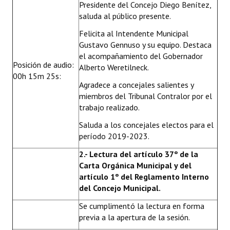
Presidente del Concejo Diego Benítez,
INSTITUCIONAL
saluda al público presente.
Antiguos Pobladores
Felicita al Intendente Municipal
Gustavo Gennuso y su equipo. Destaca
Noticias Destacadas
el acompañamiento del Gobernador
Posición de audio:
Alberto Weretilneck.
Registros y Distinciones
00h 15m 25s:
Agradece a concejales salientes y
Datos Históricos
miembros del Tribunal Contralor por el
trabajo realizado.
Premio al Mérito - Registro
Saluda a los concejales electos para el
Audiencias Públicas - Registro
período 2019-2023.
2.- Lectura del artículo 37º de la
Mujeres que Dejaron Huellas - Registro
Carta Orgánica Municipal y del
artículo 1º del Reglamento Interno
Periodistas Decanos - Registro
del Concejo Municipal.
Ciudadano Ilustre - Registro
Se cumplimentó la lectura en forma
previa a la apertura de la sesión.
Banca del Vecino - Registro