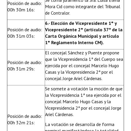
Se toma juramento la Sra. Luisa Elena
Posición de audio:
Mora Cid como integrante del Tribunal
00h 30m 16s:
de Contralor.
6.- Elección de Vicepresidente 1° y
Posición de audio:
Vicepresidente 2° (artículo 37º de la
00h 31m 03s:
Carta Orgánica Municipal y artículo
1° Reglamento Interno CM).
El concejal Sánchez y Puente propone
que la Vicepresidencia 1ª del Cuerpo sea
Posición de audio:
ejercida por el concejal Marcelo Hugo
00h 31m 29s:
Casas y la Vicepresidencia 2ª por el
concejal Jorge Ariel Cárdenas.
Se somete a votación la moción de que
la Vicepresidencia 1ª sea ejercida por el
concejal Marcelo Hugo Casas y la
Vicepresidencia 2ª por el concejal Jorge
Ariel Cárdenas.
Posición de audio:
00h 32m 21s:
La votación se desarrolla de forma
nominal manifestándose la totalidad