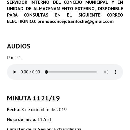
SERVIDOR INTERNO DEL CONCEJO MUNICIPAL Y EN
Programas
UNIDAD DE ALMACENAMIENTO EXTERNO, DISPONIBLE
PARA CONSULTAS EN EL SIGUIENTE CORREO
LEGISLACIÓN
ELECTRÓNICO: prensaconcejobariloche@gmail.com
Constitución Nacional
AUDIOS
Constitución Provincial
Carta Orgánica 2007
Parte 1
Reglamento Interno
Digesto
Organigrama
MINUTA 1121/19
DOCUMENTOS
Fecha:
8 de diciembre de 2019.
Informes de Gestión
Hora de inicio:
11:55 h.
Carácter de la Sesión:
Extraordinaria.
Proyectos Presentados