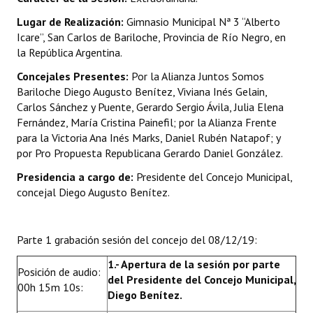
Lugar de Realización:
Gimnasio Municipal Nª 3 “Alberto
Dictámenes Asesoría Letrada
Icare”, San Carlos de Bariloche, Provincia de Río Negro, en
la República Argentina.
Actas de Sesión
Concejales Presentes:
Por la Alianza Juntos Somos
Informes de Unidad Coordinadora
Bariloche Diego Augusto Benítez, Viviana Inés Gelain,
Carlos Sánchez y Puente, Gerardo Sergio Ávila, Julia Elena
Ejecución Presupuestaria
Fernández, María Cristina Painefil; por la Alianza Frente
para la Victoria Ana Inés Marks, Daniel Rubén Natapof; y
Actas de Audiencias Públicas
por Pro Propuesta Republicana Gerardo Daniel González.
NORMATIVA
Presidencia a cargo de:
Presidente del Concejo Municipal,
concejal Diego Augusto Benítez.
Comunicaciones
Declaraciones
Parte 1 grabación sesión del concejo del 08/12/19:
Resoluciones
1.-
Apertura de la sesión por parte
Posición de audio:
del
Presidente del Concejo Municipal,
00h 15m 10s:
Resoluciones de Presidencia
Diego Benítez.