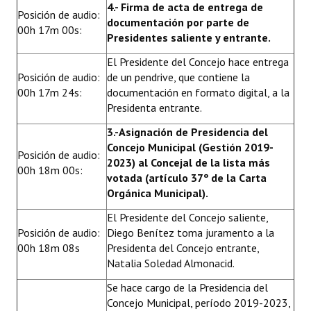
4.- Firma de acta de entrega de
Posición de audio:
Huéspedes de Honor - Registro
documentación por parte de
00h 17m 00s:
Presidentes saliente y entrante.
Antiguos Pobladores - Registro
El Presidente del Concejo hace entrega
Reconocimientos - Registro
Posición de audio:
de un pendrive, que contiene la
00h 17m 24s:
documentación en formato digital, a la
Bariloche, Municipio intercultural
Presidenta entrante.
Entrega de distinciones
3.-Asignación de Presidencia del
Concejo Municipal (Gestión 2019-
Posición de audio:
REFORMA DE LA CARTA ORGÁNICA
2023) al Concejal de la lista más
00h 18m 00s:
votada (artículo 37º de la Carta
Orgánica Municipal).
El Presidente del Concejo saliente,
Posición de audio:
Diego Benítez toma juramento a la
00h 18m 08s
Presidenta del Concejo entrante,
Natalia Soledad Almonacid.
Se hace cargo de la Presidencia del
Concejo Municipal, período 2019-2023,