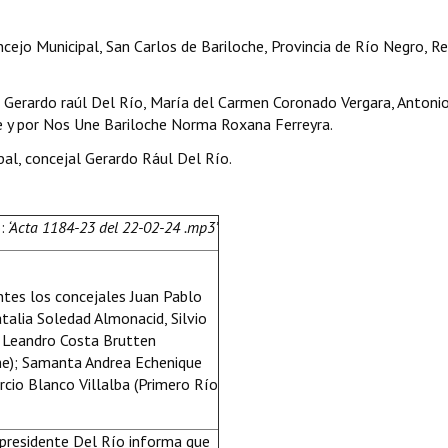
ncejo Municipal, San Carlos de Bariloche, Provincia de Río Negro, R
ad Gerardo raúl Del Río, María del Carmen Coronado Vergara, Anton
ce y por Nos Une Bariloche Norma Roxana Ferreyra.
pal, concejal Gerardo Rául Del Río.
:
‘Acta 1184-23 del 22-02-24 .mp3’
tes los concejales Juan Pablo
atalia Soledad Almonacid, Silvio
; Leandro Costa Brutten
he); Samanta Andrea Echenique
rcio Blanco Villalba (Primero Río
 presidente Del Río informa que