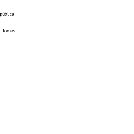
epública
io Tomás