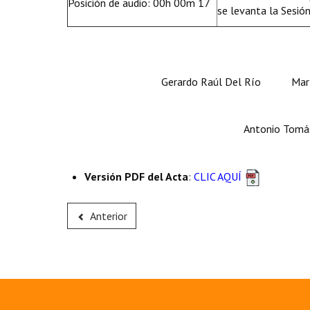
Posición de audio: 00h 00m 17
se levanta la Sesió
Gerardo Raúl Del Río María
Antonio Tomás Hercigonja 
Secretari
Versión PDF del Acta
:
CLIC AQUÍ
Anterior