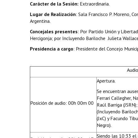
Carácter de la Sesión:
Extraordinaria.
Lugar de Realización
: Sala Francisco P. Moreno, Co
Argentina.
Concejales presentes
: Por Partido Unión y Libert
Hercigonja; por Incluyendo Bariloche Julieta Walla
Presidencia a cargo
: Presidente del Concejo Munici
Audio
Apertura.
Se encuentran ausen
Ferrari Callegher, N
Posición de audio: 00h 00m 00
Raúl Barriga (JSRN)
(Incluyendo Bariloc
(JxC) y Facundo Tibu
Negro).
Siendo las 10:33 el