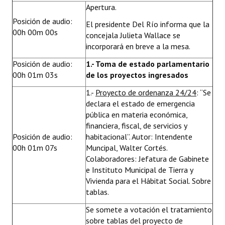
Apertura.
Huéspedes de Honor - Registro
Posición de audio:
El presidente Del Río informa que la
Antiguos Pobladores - Registro
00h 00m 00s
concejala Julieta Wallace se
incorporará en breve a la mesa.
Reconocimientos - Registro
Posición de audio:
1.- Toma de estado parlamentario
Bariloche, Municipio intercultural
00h 01m 03s
de los proyectos ingresados
Entrega de distinciones
1.-
Proyecto de ordenanza 24/24
: “Se
declara el estado de emergencia
REFORMA DE LA CARTA ORGÁNICA
pública en materia económica,
financiera, fiscal, de servicios y
Posición de audio:
habitacional”. Autor: Intendente
00h 01m 07s
Muncipal, Walter Cortés.
Colaboradores: Jefatura de Gabinete
e Instituto Municipal de Tierra y
Vivienda para el Hábitat Social. Sobre
tablas.
Se somete a votación el tratamiento
sobre tablas del proyecto de