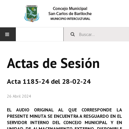
INICIO
Actas de Sesión
CONCEJO
Bloques Políticos
Acta 1185-24 del 28-02-24
Integrantes del Concejo
26 Abril 2024
Comisiones Permanentes
EL AUDIO ORIGINAL AL QUE CORRESPONDE LA
Comisiones Especiales
PRESENTE MINUTA SE ENCUENTRA A RESGUARDO EN EL
SERVIDOR INTERNO DEL CONCEJO MUNICIPAL Y EN
Concejales Mandato Cumplido
UNIDAD DE ALMACENAMIENTO EXTERNO, DISPONIBLE