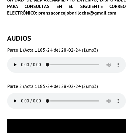
PARA CONSULTAS EN EL SIGUIENTE CORREO
Programas
ELECTRÓNICO: prensaconcejobariloche@gmail.com
LEGISLACIÓN
Constitución Nacional
AUDIOS
Constitución Provincial
Parte 1 (Acta 1185-24 del 28-02-24 (1).mp3)
Carta Orgánica 2007
Reglamento Interno
Digesto
Parte 2 (Acta 1185-24 del 28-02-24 (2).mp3)
Organigrama
DOCUMENTOS
Informes de Gestión
Proyectos Presentados