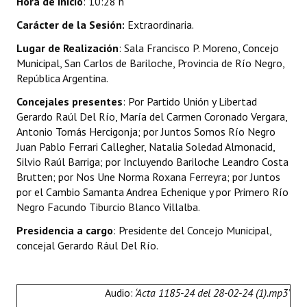
Hora de inicio
: 10:28 h
INSTITUCIONAL
Carácter de la Sesión:
Extraordinaria.
Antiguos Pobladores
Lugar de Realización
: Sala Francisco P. Moreno, Concejo
Municipal, San Carlos de Bariloche, Provincia de Río Negro,
Noticias Destacadas
República Argentina.
Registros y Distinciones
Concejales presentes
: Por Partido Unión y Libertad
Gerardo Raúl Del Río, María del Carmen Coronado Vergara,
Datos Históricos
Antonio Tomás Hercigonja; por Juntos Somos Río Negro
Juan Pablo Ferrari Callegher, Natalia Soledad Almonacid,
Premio al Mérito - Registro
Silvio Raúl Barriga; por Incluyendo Bariloche Leandro Costa
Brutten; por Nos Une Norma Roxana Ferreyra; por Juntos
Audiencias Públicas - Registro
por el Cambio Samanta Andrea Echenique y por Primero Río
Negro Facundo Tiburcio Blanco Villalba.
Mujeres que Dejaron Huellas - Registro
Presidencia a cargo
: Presidente del Concejo Municipal,
Periodistas Decanos - Registro
concejal Gerardo Rául Del Río.
Ciudadano Ilustre - Registro
Audio:
‘Acta 1185-24 del 28-02-24 (1).mp3’
Banca del Vecino - Registro