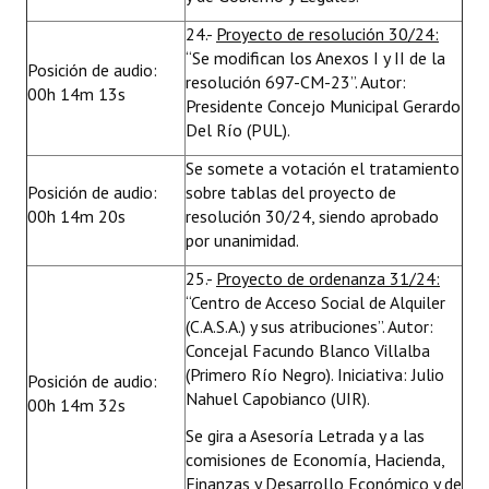
24.-
Proyecto de resolución 30/24:
“Se modifican los Anexos I y II de la
Posición de audio:
resolución 697-CM-23”. Autor:
00h 14m 13s
Presidente Concejo Municipal Gerardo
Del Río (PUL).
Se somete a votación el tratamiento
Posición de audio:
sobre tablas del proyecto de
00h 14m 20s
resolución 30/24, siendo aprobado
por unanimidad.
25.-
Proyecto de ordenanza 31/24:
“Centro de Acceso Social de Alquiler
(C.A.S.A.) y sus atribuciones”. Autor:
Concejal Facundo Blanco Villalba
(Primero Río Negro). Iniciativa: Julio
Posición de audio:
Nahuel Capobianco (UIR).
00h 14m 32s
Se gira a Asesoría Letrada y a las
comisiones de Economía, Hacienda,
Finanzas y Desarrollo Económico y de