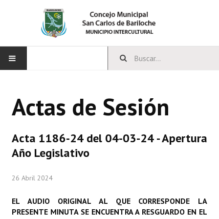
INICIO
Actas de Sesión
CONCEJO
Bloques Políticos
Acta 1186-24 del 04-03-24 - Apertura
Integrantes del Concejo
Año Legislativo
Comisiones Permanentes
26 Abril 2024
Comisiones Especiales
EL AUDIO ORIGINAL AL QUE CORRESPONDE LA
Concejales Mandato Cumplido
PRESENTE MINUTA SE ENCUENTRA A RESGUARDO EN EL