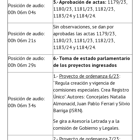
5.- Aprobación de actas:
1179/23,
Posición de audio:
1180/23, 1181/23, 1182/23,
00h 06m 04s
1183/24 y 1184/24.
Sin observaciones, se dan por
Posición de audio:
aprobadas las actas 1179/23,
00h 06m 21s
1180/23, 1181/23, 1182/23,
1183/24 y 1184/24.
Posición de audio:
6.- Toma de estado parlamentario
00h 06m 29s
de los proyectos ingresados
1.-
Proyecto de ordenanza 6/23
:
“Regula creación y vigencia de
comisiones especiales. Crea Registro
Único”. Autores: Concejales Natalia
Posición de audio:
Almonacid, Juan Pablo Ferrari y Silvio
00h 06m 34s
Barriga (JSRN).
Se gira a Asesoría Letrada y a la
comisión de Gobierno y Legales.
2.-
Proyecto de ordenanza 7/23
: