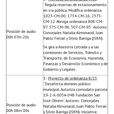
“Regula reservas de estacionamiento
en vía pública. Modifica ordenanza
1023-CM-00, 1734-CM-16, 2375-
CM-12. Abroga ordenanza 808-CM-
97, 575-CM-96, 507-CM-95”. Autores:
Posición de audio:
Concejales Natalia Almonacid, Juan
00h 07m 20s
Pablo Ferrari y Silvio Barriga (JSRN).
Se gira a Asesoría Letrada y a las
comisiones de Servicios, Tránsito y
Transporte, de Economía, Hacienda,
Finanzas y Desarrollo Económico y de
Gobierno y Legales.
3.-
Proyecto de ordenanza 8/23
:
“Desafecta dominio público
municipal. Autoriza comodato parcela
19-2-K-003A-04B Fundación San
José Obrero”. Autores: Concejales
Posición de audio:
Natalia Almonacid, Juan Pablo Ferrari
00h 08m 00s
y Silvio Barriga (JSRN). Iniciativa: