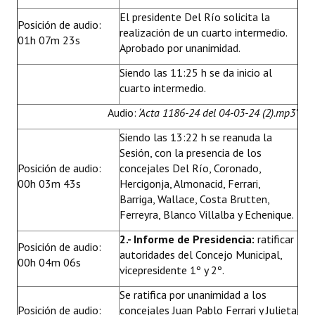
El presidente Del Río solicita la
Posición de audio:
realización de un cuarto intermedio.
01h 07m 23s
Aprobado por unanimidad.
Siendo las 11:25 h se da inicio al
cuarto intermedio.
Audio:
‘Acta 1186-24 del 04-03-24 (2).mp3’
Siendo las 13:22 h se reanuda la
Sesión, con la presencia de los
Posición de audio:
concejales Del Río, Coronado,
00h 03m 43s
Hercigonja, Almonacid, Ferrari,
Barriga, Wallace, Costa Brutten,
Ferreyra, Blanco Villalba y Echenique.
2.- Informe de Presidencia:
ratificar
Posición de audio:
autoridades del Concejo Municipal,
00h 04m 06s
vicepresidente 1º y 2º.
Se ratifica por unanimidad a los
Posición de audio:
concejales Juan Pablo Ferrari y Julieta