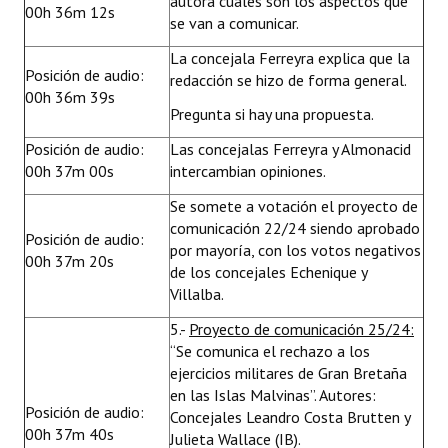
autora cuáles son los aspectos que
00h 36m 12s
se van a comunicar.
La concejala Ferreyra explica que la
Posición de audio:
redacción se hizo de forma general.
00h 36m 39s
Pregunta si hay una propuesta.
Posición de audio:
Las concejalas Ferreyra y Almonacid
00h 37m 00s
intercambian opiniones.
Se somete a votación el proyecto de
comunicación 22/24 siendo aprobado
Posición de audio:
por mayoría, con los votos negativos
00h 37m 20s
de los concejales Echenique y
Villalba.
5.-
Proyecto de comunicación 25/24:
“Se comunica el rechazo a los
ejercicios militares de Gran Bretaña
en las Islas Malvinas”. Autores:
Posición de audio:
Concejales Leandro Costa Brutten y
00h 37m 40s
Julieta Wallace (IB).