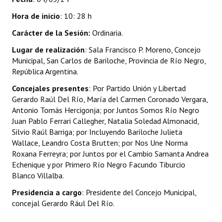
INSTITUCIONAL
Hora de inicio
: 10: 28 h
Antiguos Pobladores
Carácter de la Sesión:
Ordinaria.
Lugar de realización
: Sala Francisco P. Moreno, Concejo
Noticias Destacadas
Municipal, San Carlos de Bariloche, Provincia de Río Negro,
Registros y Distinciones
República Argentina.
Concejales presentes
: Por Partido Unión y Libertad
Datos Históricos
Gerardo Raúl Del Río, María del Carmen Coronado Vergara,
Antonio Tomás Hercigonja; por Juntos Somos Río Negro
Premio al Mérito - Registro
Juan Pablo Ferrari Callegher, Natalia Soledad Almonacid,
Audiencias Públicas - Registro
Silvio Raúl Barriga; por Incluyendo Bariloche Julieta
Wallace, Leandro Costa Brutten; por Nos Une Norma
Mujeres que Dejaron Huellas - Registro
Roxana Ferreyra; por Juntos por el Cambio Samanta Andrea
Echenique y por Primero Río Negro Facundo Tiburcio
Periodistas Decanos - Registro
Blanco Villalba.
Ciudadano Ilustre - Registro
Presidencia a cargo
: Presidente del Concejo Municipal,
concejal Gerardo Rául Del Río.
Banca del Vecino - Registro