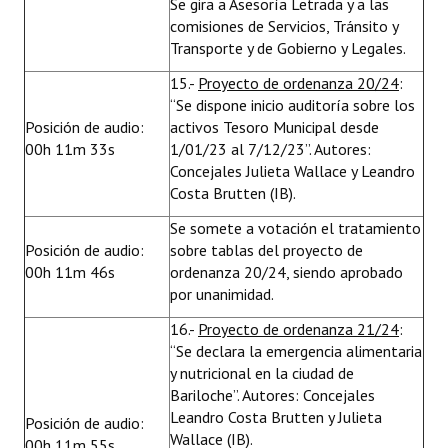
Se gira a Asesoría Letrada y a las
comisiones de Servicios, Tránsito y
Transporte y de Gobierno y Legales.
15.-
Proyecto de ordenanza 20/24
:
“Se dispone inicio auditoría sobre los
Posición de audio:
activos Tesoro Municipal desde
00h 11m 33s
1/01/23 al 7/12/23”. Autores:
Concejales Julieta Wallace y Leandro
Costa Brutten (IB).
Se somete a votación el tratamiento
Posición de audio:
sobre tablas del proyecto de
00h 11m 46s
ordenanza 20/24, siendo aprobado
por unanimidad.
16.-
Proyecto de ordenanza 21/24
:
“Se declara la emergencia alimentaria
y nutricional en la ciudad de
Bariloche”. Autores: Concejales
Leandro Costa Brutten y Julieta
Posición de audio:
Wallace (IB).
00h 11m 55s