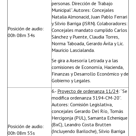
personas. Dirección de Trabajo
Municipal”. Autores: Concejales
Natalia Almonacid, Juan Pablo Ferrari
y Silvio Barriga (JSRN). Colaboradores:
Posición de audio:
Concejales mandato cumplido Carlos
00h 08m 34s
Sánchez y Puente, Claudia Torres,
Norma Taboada, Gerardo Ávila y Lic.
Mauricio Lascialanda.
Se gira a Asesoría Letrada y a las
comisiones de Economía, Hacienda,
Finanzas y Desarrollo Económico y de
Gobierno y Legales.
6.-
Proyecto de ordenanza 11/24
: “Se
modifica ordenanza 3194-CM-20”.
Autores: Comisión Legislativa,
concejales Gerardo Del Río, Tomás
Hercigonja (PUL), Samanta Echenique
(BxC), Leandro Costa Brutten
Posición de audio:
(Incluyendo Bariloche), Silvio Barriga
00h 08m 55s