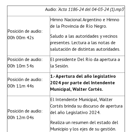
Huéspedes de Honor - Registro
Audio:
‘Acta 1186-24 del 04-03-24 (1).mp3’
Antiguos Pobladores - Registro
Himno Nacional Argentino e Himno
de la Provincia de Río Negro.
Reconocimientos - Registro
Posición de audio:
Saludo a las autoridades y vecinos
00h 00m 42s
Bariloche, Municipio intercultural
presentes. Lectura a las notas de
salutación de distintas autoridades.
Entrega de distinciones
Posición de audio:
El presidente Del Río da apertura a
00h 10m 54s
la Sesión.
REFORMA DE LA CARTA ORGÁNICA
1.- Apertura del año legislativo
Posición de audio:
2024 por parte del Intendente
00h 11m 44s
Municipal, Walter Cortés.
El Intendente Municipal, Walter
Cortés brinda su discurso de apertura
Posición de audio:
del año Legislativo 2024.
00h 12m 04s
Realiza un resumen del estado del
Municipio y los ejes de su gestión.