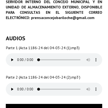
SERVIDOR INTERNO DEL CONCEJO MUNICIPAL Y EN
Programas
UNIDAD DE ALMACENAMIENTO EXTERNO, DISPONIBLE
PARA CONSULTAS EN EL SIGUIENTE CORREO
LEGISLACIÓN
ELECTRÓNICO: prensaconcejobariloche@gmail.com
Constitución Nacional
AUDIOS
Constitución Provincial
Carta Orgánica 2007
Parte 1 (Acta 1186-24 del 04-03-24 (1).mp3)
Reglamento Interno
Digesto
Organigrama
Parte 2 (Acta 1186-24 del 04-03-24 (2).mp3’)
DOCUMENTOS
Informes de Gestión
Proyectos Presentados