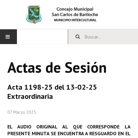
INICIO
Actas de Sesión
CONCEJO
Bloques Políticos
Acta 1198-25 del 13-02-25
Integrantes del Concejo
Extraordinaria
Comisiones Permanentes
07 Marzo 2025
Comisiones Especiales
EL AUDIO ORIGINAL AL QUE CORRESPONDE LA
Concejales Mandato Cumplido
PRESENTE MINUTA SE ENCUENTRA A RESGUARDO EN EL