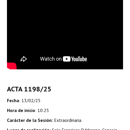
Dictámenes Asesoría Letrada
Actas de Sesión
Informes de Unidad Coordinadora
Ejecución Presupuestaria
Actas de Audiencias Públicas
NORMATIVA
Comunicaciones
ACTA 1198/25
Declaraciones
Fecha
: 13/02/25
Resoluciones
Hora de inicio
: 10:25
Carácter de la Sesión:
Extraordinaria.
Resoluciones de Presidencia