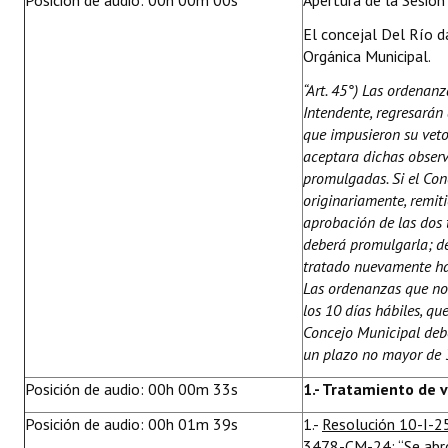
Posición de audio: 00h 00m 00s
Apertura de la Sesión
Huéspedes de Honor - Registro
El concejal Del Río d
Orgánica Municipal.
Antiguos Pobladores - Registro
“Art. 45°) Las ordenanz
Reconocimientos - Registro
Intendente, regresarán
que impusieron su veto.
Bariloche, Municipio intercultural
aceptara dichas obser
promulgadas. Si el Con
Entrega de distinciones
originariamente, remit
aprobación de las dos t
REFORMA DE LA CARTA ORGÁNICA
deberá promulgarla; de
tratado nuevamente has
Las ordenanzas que no
los 10 días hábiles, 
Concejo Municipal deb
un plazo no mayor de 3
Posición de audio: 00h 00m 33s
1.- Tratamiento de 
Posición de audio: 00h 01m 39s
1.-
Resolución 10-I-2
3478-CM-24: “Se abr