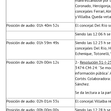
manifestándose por la
Coronado, Hercigonja,
concejales Ferrari, A
y Villalba. Queda ve
Posición de audio: 01h 40m 52s
El concejal Del Río s
Siendo las 12:06 h se 
Posición de audio: 01h 59m 49s
Siendo las 12:23 h se
concejales Del Río, He
Echenique, Totonelli,
Posición de audio: 02h 00m 12s
2.-
Resolución 31-I-2
3474-CM-24: “Se mod
información pública”.
Cortés. Colaboradora: 
Sánchez.
Se da lectura a la par
Posición de audio: 02h 01m 33s
El concejal Villalba 
Posición de audio: 00h 00m 00s
Siendo las 12:28 h se