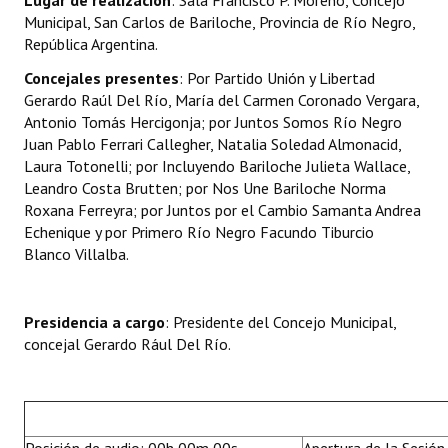
Lugar de realización
: Sala Francisco P. Moreno, Concejo
INSTITUCIONAL
Municipal, San Carlos de Bariloche, Provincia de Río Negro,
República Argentina.
Antiguos Pobladores
Concejales presentes
: Por Partido Unión y Libertad
Gerardo Raúl Del Río, María del Carmen Coronado Vergara,
Noticias Destacadas
Antonio Tomás Hercigonja; por Juntos Somos Río Negro
Registros y Distinciones
Juan Pablo Ferrari Callegher, Natalia Soledad Almonacid,
Laura Totonelli; por Incluyendo Bariloche Julieta Wallace,
Datos Históricos
Leandro Costa Brutten; por Nos Une Bariloche Norma
Roxana Ferreyra; por Juntos por el Cambio Samanta Andrea
Premio al Mérito - Registro
Echenique y por Primero Río Negro Facundo Tiburcio
Blanco Villalba.
Audiencias Públicas - Registro
Mujeres que Dejaron Huellas - Registro
Presidencia a cargo
: Presidente del Concejo Municipal,
concejal Gerardo Rául Del Río.
Periodistas Decanos - Registro
Ciudadano Ilustre - Registro
Banca del Vecino - Registro