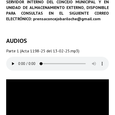
SERVIDOR INTERNO DEL CONCEJO MUNICIPAL Y EN
Programas
UNIDAD DE ALMACENAMIENTO EXTERNO, DISPONIBLE
PARA CONSULTAS EN EL SIGUIENTE CORREO
LEGISLACIÓN
ELECTRÓNICO: prensaconcejobariloche@gmail.com
Constitución Nacional
AUDIOS
Constitución Provincial
Carta Orgánica 2007
Parte 1 (Acta 1198-25 del 13-02-25.mp3)
Reglamento Interno
Digesto
Organigrama
DOCUMENTOS
Informes de Gestión
Proyectos Presentados