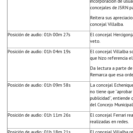
incorporación de usua
concejales de JSRN pa
Reitera sus apreciaci
concejal Villalba.
Posición de audio: 01h 00m 27s
El concejal Hercigo
veto.
Posición de audio: 01h 04m 19s
El concejal Villalba s
que hizo referencia e
Da lectura a parte d
Remarca que esa ord
Posición de audio: 01h 09m 58s
La concejal Echeniqu
no tiene que “aprobar
publicidad”, entiende
del Concejo Municipal
Posición de audio: 01h 11m 26s
El concejal Ferrari re
realizadas en redes.
Posición de audio: 01h 18m 21s
El concejal Villalba 