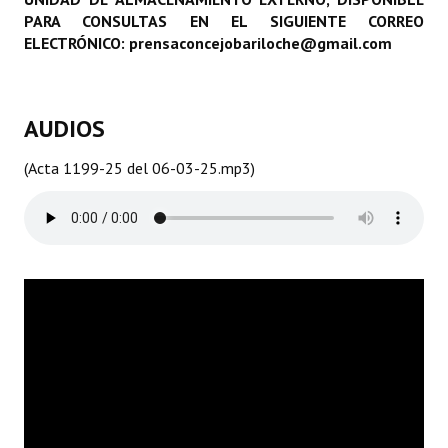
PARA CONSULTAS EN EL SIGUIENTE CORREO
Programas
ELECTRÓNICO: prensaconcejobariloche@gmail.com
LEGISLACIÓN
Constitución Nacional
AUDIOS
Constitución Provincial
(Acta 1199-25 del 06-03-25.mp3)
Carta Orgánica 2007
Reglamento Interno
Digesto
Organigrama
DOCUMENTOS
Informes de Gestión
Proyectos Presentados