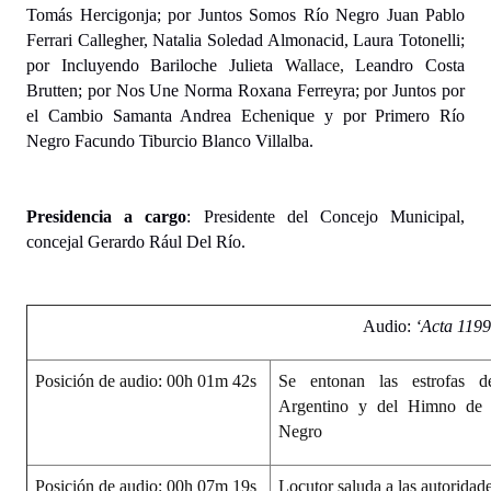
Tomás Hercigonja; por Juntos Somos Río Negro Juan Pablo
Huéspedes de Honor - Registro
Ferrari Callegher, Natalia Soledad Almonacid, Laura Totonelli;
por Incluyendo Bariloche Julieta W
allace,
Leandro Costa
Antiguos Pobladores - Registro
Brutten; por Nos Une Norma Roxana Ferreyra; por Juntos por
Reconocimientos - Registro
el Cambio Samanta Andrea Echenique y por Primero Río
Negro Facundo Tiburcio Blanco Villalba.
Bariloche, Municipio intercultural
Entrega de distinciones
Presidencia a cargo
: Presidente del Concejo Municipal,
concejal Gerardo Rául Del Río.
REFORMA DE LA CARTA ORGÁNICA
Audio:
‘Acta 1199
Posición de audio: 00h 01m 42s
Se entonan las estrofas 
Argentino y del Himno de 
Negro
Posición de audio: 00h 07m 19s
Locutor saluda a las autoridade