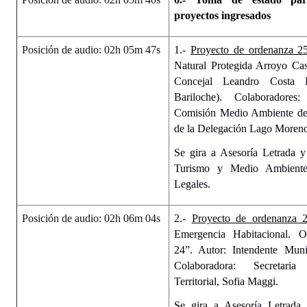
proyectos ingresados
Posición de audio: 02h 05m 47s
1.-
Proyecto de ordenanza 2
N
atural
P
rotegida
A
rroyo Ca
Concejal Leandro Costa B
Bariloche). Colaboradore
Comisión Medio Ambiente de 
de la Delegación Lago Moren
Se gira a Asesoría Letrada y
Turismo y Medio Ambient
Legales.
Posición de audio: 02h 06m 04s
2.-
Proyecto de ordenanza 2
Emergencia Habitacional. 
24”. Autor: Intendente Muni
Colaboradora: Secretari
Territorial, Sofia Maggi.
Se gira a Asesoría Letrada