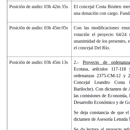
Posición de audio: 03h 42m 35s
El concejal Costa Brutten men
una donación con cargo. Fun
Posición de audio: 03h 45m 05s
Con las modificaciones enun
votación el proyecto 64/24 
unanimidad de los presentes, 
el concejal Del Río.
Posición de audio: 03h 45m 13s
2.-
Proyecto de ordenanz
Ecotasa, artículos 117-11
ordenanzas 2375-CM-12 y 2
Concejal Leandro Costa B
Bariloche). Con dictamen de 
las comisiones de Economía, 
Desarrollo Económico y de Go
Se deja constancia de
que el
dictamen de Asesoría Letrada
Se da lectura al proyecto re