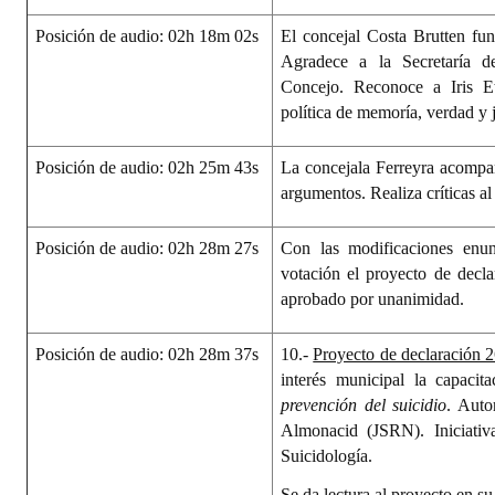
Posición de audio: 02h 18m 02s
El concejal Costa Brutten fu
Agradece a la Secretaría 
Concejo. Reconoce a Iris Et
política de memoría, verdad y j
Posición de audio: 02h 25m 43s
La concejala Ferreyra acompa
argumentos. Realiza críticas a
Posición de audio: 02h 28m 27s
Con las modificaciones enun
votación el proyecto de decl
aprobado por unanimidad.
Posición de audio: 02h 28m 37s
10.-
Proyecto de declaración 
interés municipal la capacita
prevención del suicidio
. Auto
Almonacid (JSRN). Iniciativ
Suicidología.
Se da lectura al proyecto en su