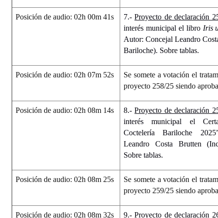
Posición de audio: 02h 00m 41s
7.-
Proyecto de declaración 2
interés municipal el libro
Iris
Autor: Concejal Leandro Cost
Bariloche). Sobre tablas.
Posición de audio: 02h 07m 52s
Se somete a votación el tratam
proyecto 258/25 siendo aprob
Posición de audio: 02h 08m 14s
8.-
Proyecto de declaración 2
interés municipal el Cer
Coctelería Bariloche 2025
Leandro Costa Brutten (Inc
Sobre tablas.
Posición de audio: 02h 08m 25s
Se somete a votación el tratam
proyecto 259/25 siendo aprob
Posición de audio: 02h 08m 32s
9.-
Proyecto de declaración 2