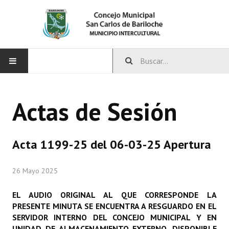
INICIO
Actas de Sesión
CONCEJO
Bloques Políticos
Acta 1199-25 del 06-03-25 Apertura
Integrantes del Concejo
26 Mayo 2025
Comisiones Permanentes
EL AUDIO ORIGINAL AL QUE CORRESPONDE LA
Comisiones Especiales
PRESENTE MINUTA SE ENCUENTRA A RESGUARDO EN EL
SERVIDOR INTERNO DEL CONCEJO MUNICIPAL Y EN
Concejales Mandato Cumplido
UNIDAD DE ALMACENAMIENTO EXTERNO, DISPONIBLE