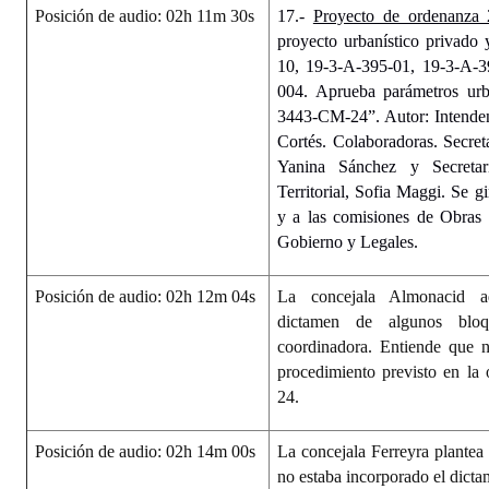
Posición de audio: 02h 11m 30s
17.-
Proyecto de ordenanza 
proyecto urbanístico privado
10, 19-3-A-395-01, 19-3-A-3
004. Aprueba parámetros urb
3443-CM-24”. Autor: Intenden
Cortés. Colaboradoras. Secret
Yanina Sánchez y Secretar
Territorial, Sofia Maggi.
Se gi
y a las comisiones de Obras
Gobierno y Legales.
Posición de audio: 02h 12m 04s
La concejala Almonacid ad
dictamen de algunos blo
coordinadora. Entiende que 
procedimiento previsto en l
24.
Posición de audio: 02h 14m 00s
La concejala Ferreyra plantea 
no estaba incorporado el dicta