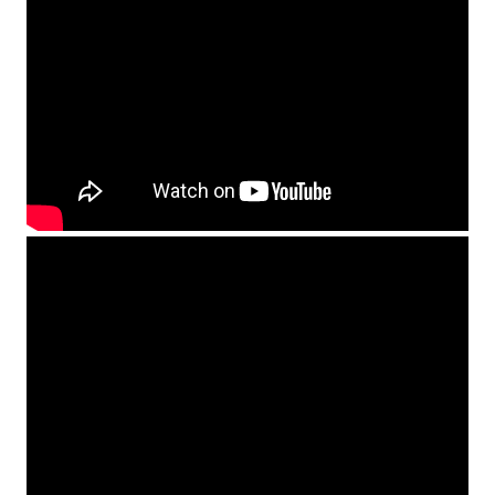
Dictámenes Asesoría Letrada
Actas de Sesión
Informes de Unidad Coordinadora
Ejecución Presupuestaria
Actas de Audiencias Públicas
NORMATIVA
Comunicaciones
Declaraciones
Resoluciones
Resoluciones de Presidencia