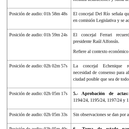
Posición de audio: 01h 58m 48s
El concejal Del Río señala qu
en comisión Legislativa y se a
Posición de audio: 01h 59m 24s
El concejal Ferrari recue
presidente Raúl Alfonsín.
Refiere al contexto económico
Posición de audio: 02h 02m 57s
La concejal Echenique re
necesidad de consenso para a
ciudad posible que sea de todo
Posición de audio: 02h 05m 17s
5.- Aprobación de actas:
1194/24, 1195/24, 119
7/24 y 1
Posición de audio: 02h 05m 33s
Sin observaciones se dan por 
Posición de audio: 02h 05m 40s
6.- Toma de estado par