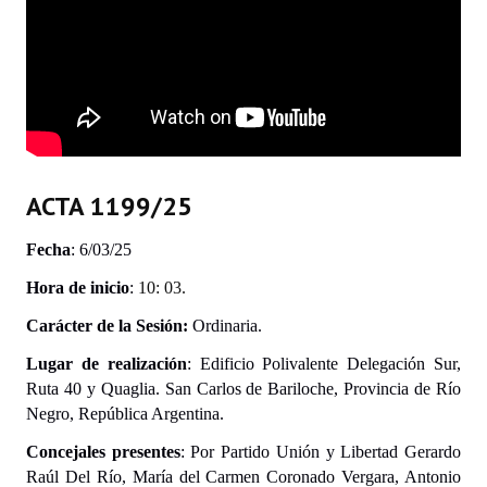
INSTITUCIONAL
Antiguos Pobladores
Noticias Destacadas
Registros y Distinciones
Datos Históricos
ACTA 1199/25
Premio al Mérito - Registro
Fecha
: 6/03/25
Audiencias Públicas - Registro
Hora de inicio
:
10: 03.
Carácter de la Sesión:
Ordinaria.
Mujeres que Dejaron Huellas - Registro
Lugar de realización
:
Edificio Polivalente Delegación Sur,
Periodistas Decanos - Registro
Ruta 40 y Quaglia. San Carlos de Bariloche, Provincia de Río
Negro, República Argentina.
Ciudadano Ilustre - Registro
Concejales presentes
: Por Partido Unión y Libertad Gerardo
Banca del Vecino - Registro
Raúl Del Río, María del Carmen Coronado Vergara, Antonio