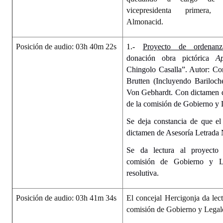
vicepresidenta primera, 
Almonacid.
Posición de audio: 03h 40m 22s
1.-
Proyecto de ordenan
donación obra pictórica
A
Chingolo Casalla”. Autor: Co
Brutten (Incluyendo Bariloche)
Von Gebhardt. Con dictamen d
de la comisión de Gobierno y 
Se deja constancia de que el
dictamen de Asesoría Letrada
Se da lectura al proyecto
comisión de Gobierno y L
resolutiva.
Posición de audio: 03h 41m 34s
El concejal Hercigonja da lect
comisión de Gobierno y Legale