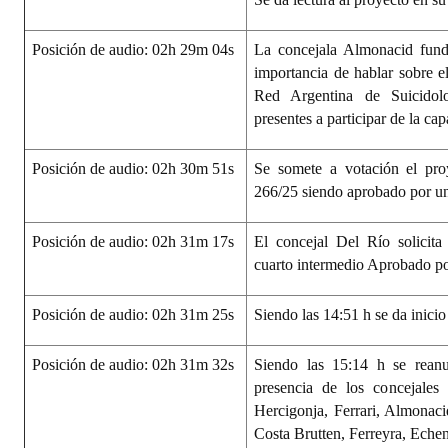
Posición de audio: 02h 29m 04s
La concejala Almonacid fund
importancia de hablar sobre e
Red Argentina de Suicid
ol
presentes a participar de la cap
Posición de audio: 02h 30m 51s
Se somete a votación el pro
266/25 siendo aprobado por u
Posición de audio: 02h 31m 17s
El concejal Del Río solicita
cuarto intermedio Aprobado p
Posición de audio: 02h 31m 25s
Siendo las 14:51 h se da inicio
Posición de audio: 02h 31m 32s
Siendo las 15:14 h se reanu
presencia de los concejales
Hercigonja, Ferrari, Almonacid
Costa Brutten, Ferreyra, Echen