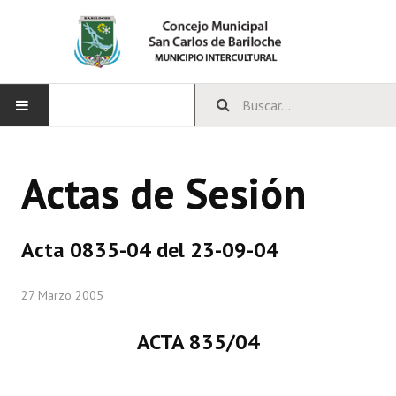
INICIO
Actas de Sesión
CONCEJO
Bloques Políticos
Acta 0835-04 del 23-09-04
Integrantes del Concejo
27 Marzo 2005
Comisiones Permanentes
ACTA 835/04
Comisiones Especiales
Concejales Mandato Cumplido