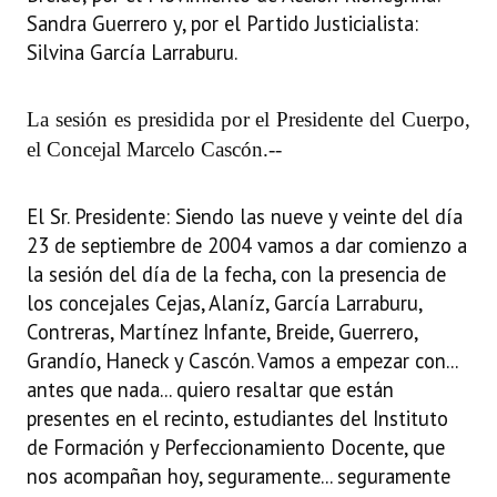
Sandra Guerrero y, por el Partido Justicialista:
Dictámenes Asesoría Letrada
Silvina García Larraburu.
Actas de Sesión
La sesión es presidida por el Presidente del Cuerpo,
Informes de Unidad Coordinadora
el Concejal Marcelo Cascón.
--
Ejecución Presupuestaria
El Sr. Presidente: Siendo las nueve y veinte del día
Actas de Audiencias Públicas
23 de septiembre de 2004 vamos a dar comienzo a
la sesión del día de la fecha, con la presencia de
NORMATIVA
los concejales Cejas, Alaníz, García Larraburu,
Comunicaciones
Contreras, Martínez Infante, Breide, Guerrero,
Grandío, Haneck y Cascón. Vamos a empezar con...
Declaraciones
antes que nada... quiero resaltar que están
presentes en el recinto, estudiantes del Instituto
Resoluciones
de Formación y Perfeccionamiento Docente, que
Resoluciones de Presidencia
nos acompañan hoy, seguramente... seguramente