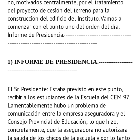
no, motivados centralmente, por el tratamiento
INSTITUCIONAL
del proyecto de cesión del terreno para la
construcción del edificio del Instituto. Vamos a
Antiguos Pobladores
comenzar con el punto uno del orden del día,
Noticias Destacadas
Informe de Presidencia.
-------------------------------
-----------------------------------------
Registros y Distinciones
Datos Históricos
1) INFORME DE PRESIDENCIA.
------------------
Premio al Mérito - Registro
-------------------------------------
Audiencias Públicas - Registro
El Sr. Presidente: Estaba previsto en este punto,
Mujeres que Dejaron Huellas - Registro
recibir a los estudiantes de la Escuela del CEM 97.
Lamentablemente hubo un problema de
Periodistas Decanos - Registro
comunicación entre la empresa aseguradora y el
Consejo Provincial de Educación; lo que hizo,
Ciudadano Ilustre - Registro
concretamente, que la aseguradora no autorizara
Banca del Vecino - Registro
la salida de los chicos de la escuela y por lo tanto