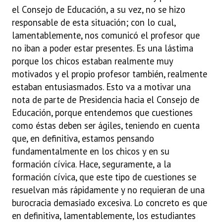
el Consejo de Educación, a su vez, no se hizo
Huéspedes de Honor - Registro
responsable de esta situación; con lo cual,
Antiguos Pobladores - Registro
lamentablemente, nos comunicó el profesor que
no iban a poder estar presentes. Es una lástima
Reconocimientos - Registro
porque los chicos estaban realmente muy
Bariloche, Municipio intercultural
motivados y el propio profesor también, realmente
estaban entusiasmados. Esto va a motivar una
Entrega de distinciones
nota de parte de Presidencia hacia el Consejo de
Educación, porque entendemos que cuestiones
REFORMA DE LA CARTA ORGÁNICA
como éstas deben ser ágiles, teniendo en cuenta
que, en definitiva, estamos pensando
fundamentalmente en los chicos y en su
formación cívica. Hace, seguramente, a la
formación cívica, que este tipo de cuestiones se
resuelvan más rápidamente y no requieran de una
burocracia demasiado excesiva. Lo concreto es que
en definitiva, lamentablemente, los estudiantes