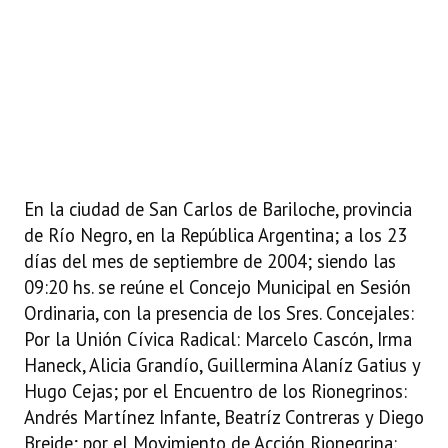
Programas
LEGISLACIÓN
Constitución Nacional
Constitución Provincial
Carta Orgánica 2007
En la ciudad de San Carlos de Bariloche, provincia
de Río Negro, en la República Argentina; a los 23
Reglamento Interno
días del mes de septiembre de 2004; siendo las
Digesto
09:20 hs. se reúne el Concejo Municipal en Sesión
Ordinaria, con la presencia de los Sres. Concejales:
Organigrama
Por la Unión Cívica Radical: Marcelo Cascón, Irma
DOCUMENTOS
Haneck, Alicia Grandío, Guillermina Alaníz Gatius y
Hugo Cejas; por el Encuentro de los Rionegrinos:
Informes de Gestión
Andrés Martínez Infante, Beatríz Contreras y Diego
Breide; por el Movimiento de Acción Rionegrina:
Proyectos Presentados