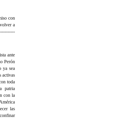
miso con
 volver a
-----------
ista ante
mo Perón
o ya sea
 activas
 con toda
a patria
n con la
 América
ecer las
confinar