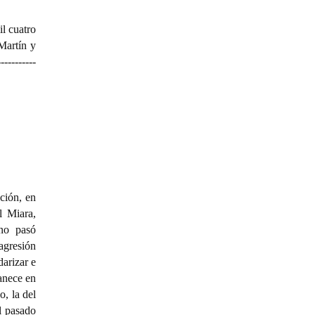
il cuatro
Martín y
-----------
ción, en
l Miara,
 no pasó
 agresión
darizar e
manece en
, la del
l pasado