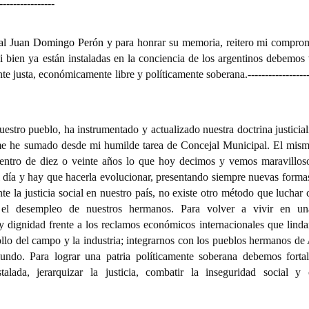
----------------
ral Juan Domingo Perón
y para honrar su memoria, reitero mi compro
e si bien ya están instaladas en la conciencia de los argentinos debemos
mente justa, económicamente libre y políticamente soberana.
-----------------
uestro pueblo, ha instrumentado y actualizado nuestra doctrina justicial
ue me he sumado desde mi humilde tarea de Concejal Municipal. El mis
dentro de diez o veinte años lo que hoy decimos y vemos maravillos
al día y hay que hacerla evolucionar, presentando siempre nuevas formas
te la justicia social en nuestro país, no existe otro método que luchar
y el desempleo de nuestros hermanos. Para volver a vivir en un
 dignidad frente a los reclamos económicos internacionales que linda
llo del campo y la industria; integrarnos con los pueblos hermanos de
undo. Para lograr una patria políticamente soberana debemos fortal
stalada, jerarquizar la justicia, combatir la inseguridad social y 