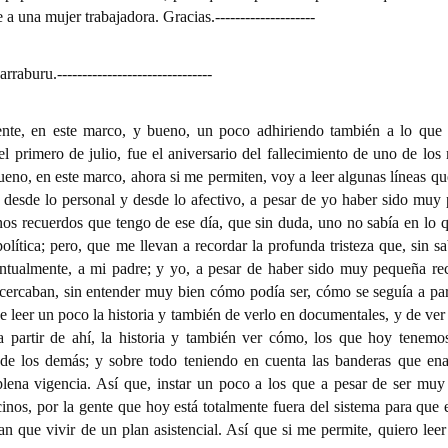
a una mujer trabajadora. Gracias.
--------------------
arraburu.
-------------------------------
ente, en este marco, y bueno, un poco adhiriendo también a lo que 
l primero de julio, fue el aniversario del fallecimiento de uno de los
bueno, en este marco, ahora si me permiten, voy a leer algunas líneas qu
 desde lo personal y desde lo afectivo, a pesar de yo haber sido muy
nos recuerdos que tengo de ese día, que sin duda, uno no sabía en lo q
olítica; pero, que me llevan a recordar la profunda tristeza que, sin s
tualmente, a mi padre; y yo, a pesar de haber sido muy pequeña rec
acercaban, sin entender muy bien cómo podía ser, cómo se seguía a part
leer un poco la historia y también de verlo en documentales, y de ver
 a partir de ahí, la historia y también ver cómo, los que hoy tenemo
n de los demás; y sobre todo teniendo en cuenta las banderas que ena
ena vigencia. Así que, instar un poco a los que a pesar de ser muy
cinos, por la gente que hoy está totalmente fuera del sistema para que
 que vivir de un plan asistencial. Así que si me permite, quiero leer