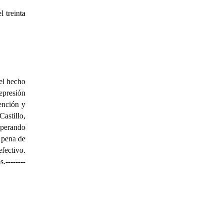
 treinta
el hecho
represión
tención y
astillo,
sperando
 pena de
fectivo.
.
--------