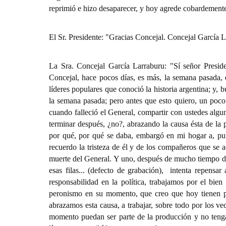
reprimió e hizo desaparecer, y hoy agrede cobardemente 
El Sr. Presidente: "Gracias Concejal. Concejal García L
La Sra. Concejal García Larraburu: "Sí señor Presid
Concejal, hace pocos días, es más, la semana pasada, e
líderes populares que conoció la historia argentina; y, 
la semana pasada; pero antes que esto quiero, un poco
cuando falleció el General, compartir con ustedes algu
terminar después, ¿no?, abrazando la causa ésta de la p
por qué, por qué se daba, embargó en mi hogar a, pun
recuerdo la tristeza de él y de los compañeros que se 
muerte del General. Y uno, después de mucho tiempo de 
esas filas... (defecto de grabación),
intenta repensar
responsabilidad en la política, trabajamos por el bie
peronismo en su momento, que creo que hoy tienen pl
abrazamos esta causa, a trabajar, sobre todo por los ve
momento puedan ser parte de la producción y no tengan