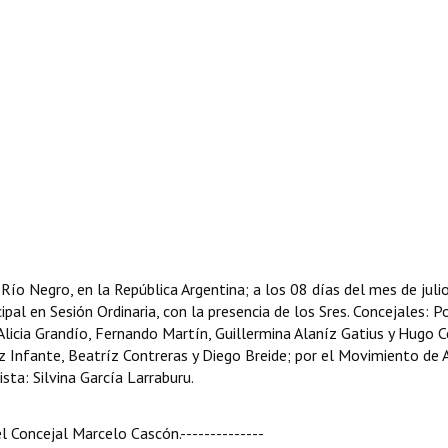
 Río Negro, en la República Argentina; a los 08 días del mes de juli
pal en Sesión Ordinaria, con la presencia de los Sres. Concejales: Po
licia Grandío, Fernando Martín, Guillermina Alaníz Gatius y Hugo C
z Infante, Beatríz Contreras y Diego Breide; por el Movimiento de 
ista: Silvina García Larraburu.
 el Concejal Marcelo Cascón.
--------------