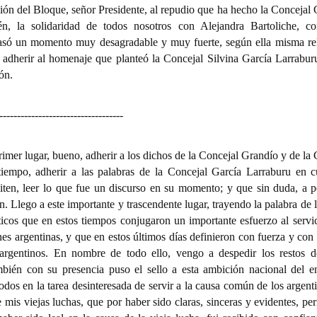
ión del Bloque, señor Presidente, al repudio que ha hecho la Concejal 
én, la solidaridad de todos nosotros con Alejandra Bartoliche, c
asó un momento muy desagradable y muy fuerte, según ella misma re
, adherir al homenaje que planteó la Concejal Silvina García Larraburu
n.
-----------------------------------
rimer lugar, bueno, adherir a los dichos de la Concejal Grandío y de la
tiempo, adherir a las palabras de la Concejal García Larraburu en c
ten, leer lo que fue un discurso en su momento; y que sin duda, a 
án. Llego a este importante y trascendente lugar, trayendo la palabra de
íticos que en estos tiempos conjugaron un importante esfuerzo al servic
nes argentinas, y que en estos últimos días definieron con fuerza y con
 argentinos. En nombre de todo ello, vengo a despedir los restos d
mbién con su presencia puso el sello a esta ambición nacional del e
odos en la tarea desinteresada de servir a la causa común de los argen
 mis viejas luchas, que por haber sido claras, sinceras y evidentes, pe