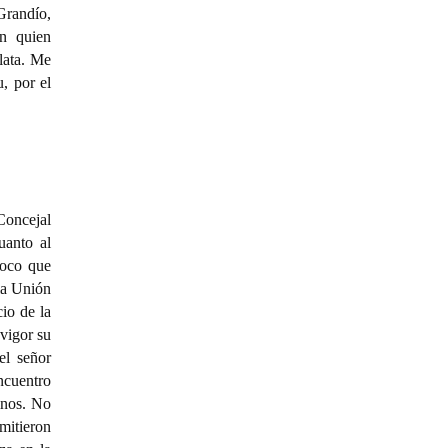
Grandío,
on quien
lata. Me
, por el
 Concejal
uanto al
poco que
 la Unión
io de la
 vigor su
el señor
ncuentro
tinos. No
rmitieron