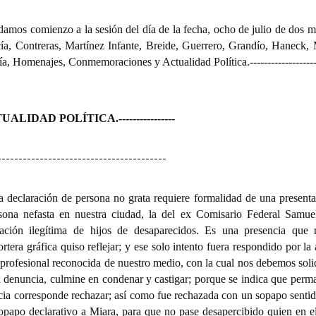
 damos comienzo a la sesión del día de la fecha, ocho de julio de dos m
cía, Contreras, Martínez Infante, Breide, Guerrero, Grandío, Haneck, 
a, Homenajes, Conmemoraciones y Actualidad Política.
------------------
UALIDAD POLÍTICA.
----------------
----------------------------------------
a declaración de persona no grata requiere formalidad de una presenta
sona nefasta en nuestra ciudad, la del ex Comisario Federal Samue
iación ilegítima de hijos de desaparecidos. Es una presencia que
rtera gráfica quiso reflejar; y ese solo intento fuera respondido por la
a profesional reconocida de nuestro medio, con la cual nos debemos soli
 la denuncia, culmine en condenar y castigar; porque se indica que per
cia corresponde rechazar; así como fue rechazada con un sopapo sentido
sopapo declarativo a Miara, para que no pase desapercibido quien en e