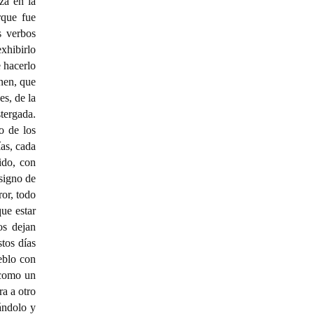
za en la
rque fue
s verbos
xhibirlo
 hacerlo
enen, que
es, de la
ergada.
o de los
ías, cada
ido, con
signo de
ror, todo
que estar
os dejan
stos días
eblo con
 como un
ra a otro
ándolo y