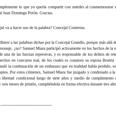
simplemente lo que yo quería compartir con ustedes al conmemorarse el
ral Juan Domingo Perón. Gracias.
al va a hacer uso de la palabra? Concejal Contreras.
dhiere a las palabras dichas por la Concejal Grandío, porque más allá d
personaje, ¿no? Samuel Miara participó activamente en los hechos de la 
de una de las fuerzas represivas, y es responsable de los delitos de re
echos en concurso real, de los cuales es coautora su esposa Beatriz C
imuló la continuación de un embarazo que en realidad había perdido, e
ropios. Por estos crímenes, Samuel Miara fue juzgado y condenado a la
a libertad condicional luego de siete años y medio de cumplimiento e
 seis meses de prisión, cumpliéndola en forma efectiva durante tres años
.
---------------------------------------