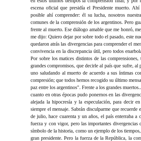
en estos últimos tiempos la comprensión final; y por h
escena oficial que presidía el Presidente muerto. Ah
posible ahí comprender: él su lucha, nosotros nuestr
comunes de la comprensión de los argentinos. Pero guar
frente al muerto. Ese diálogo amable que me honró, me 
me dijo: Quiero dejar por sobre todo el pasado, este n
quedaron atrás las divergencias para comprender el mens
convivencia en la discrepancia útil, pero todos enarbo
Por sobre los matices distintos de las comprensiones, 
grandes compromisos, que decirle al país que sufre, al p
uno saludando al muerto de acuerdo a sus íntimas con
compresión; que todos hemos recogido su último mensaje
paz entre los argentinos". Frente a los grandes muertos.
cuanto en otras épocas pudo ponernos en las divergencia
alejada la hipocresía y la especulación, para decir 
siempre el mensaje. Sabrán disculparme que recuerde en 
de julio, hace cuarenta y un años, el país enterraba a
fuerza y con vigor, pero las importantes divergencias
símbolo de la historia, como un ejemplo de los tiempos, 
gran presidente. Pero la fuerza de la República, la c