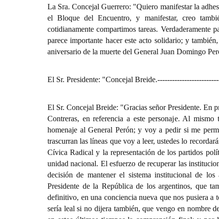
La Sra. Concejal Guerrero: "Quiero manifestar la adhes
el Bloque del Encuentro, y manifestar, creo tambi
cotidianamente compartimos tareas. Verdaderamente p
parece importante hacer este acto solidario; y también
aniversario de la muerte del General Juan Domingo Peró
El Sr. Presidente: "Concejal Breide.
-------------------------
El Sr. Concejal Breide: "Gracias señor Presidente. En p
Contreras, en referencia a este personaje. Al mismo 
homenaje al General Perón; y voy a pedir si me permi
trascurran las líneas que voy a leer, ustedes lo recordar
Cívica Radical y la representación de los partidos pol
unidad nacional. El esfuerzo de recuperar las institucio
decisión de mantener el sistema institucional de los
Presidente de la República de los argentinos, que ta
definitivo, en una conciencia nueva que nos pusiera a t
sería leal si no dijera también, que vengo en nombre de