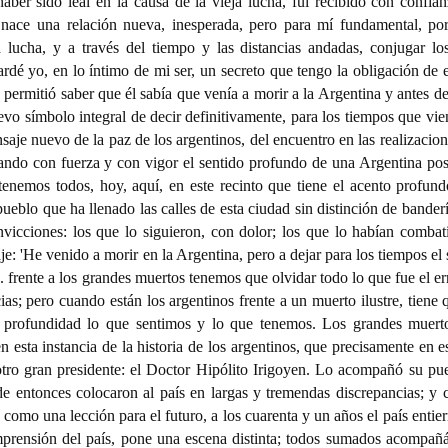
aber sido leal en la causa de la vieja lucha, fui recibido con confian
í nace una relación nueva, inesperada, pero para mí fundamental, po
a lucha, y a través del tiempo y las distancias andadas, conjugar lo
dé yo, en lo íntimo de mi ser, un secreto que tengo la obligación de e
permitió saber que él sabía que venía a morir a la Argentina y antes de
uevo símbolo integral de decir definitivamente, para los tiempos que vi
aje nuevo de la paz de los argentinos, del encuentro en las realizacion
lando con fuerza y con vigor el sentido profundo de una Argentina post
tenemos todos, hoy, aquí, en este recinto que tiene el acento profund
ueblo que ha llenado las calles de esta ciudad sin distinción de bander
vicciones: los que lo siguieron, con dolor; los que lo habían combat
: 'He venido a morir en la Argentina, pero a dejar para los tiempos el 
.. frente a los grandes muertos tenemos que olvidar todo lo que fue el er
s; pero cuando están los argentinos frente a un muerto ilustre, tiene 
en profundidad lo que sentimos y lo que tenemos. Los grandes muert
esta instancia de la historia de los argentinos, que precisamente en e
 otro gran presidente: el Doctor Hipólito Irigoyen. Lo acompañó su pu
 de entonces colocaron al país en largas y tremendas discrepancias; y
como una lección para el futuro, a los cuarenta y un años el país entier
omprensión del país, pone una escena distinta; todos sumados acompañ