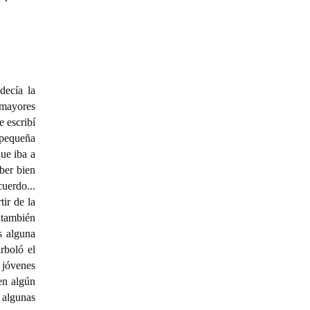
decía la
 mayores
e escribí
 pequeña
ue iba a
aber bien
uerdo...
ir de la
 también
s alguna
rboló el
 jóvenes
 en algún
 algunas