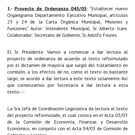
INSTITUCIONAL
1.-
Proyecto de Ordenanza 045/03
:
"Establecer nuevo
Organigrama Departamento Ejecutivo Municipal, artículos
Antiguos Pobladores
23 y 24 de la Carta Orgánica Municipal, Misiones y
funciones". Autor: Intendente Municipal, Sr. Alberto Icare.
Noticias Destacadas
Colaborador: Secretario de Gobierno, Sr. Adolfo Foures.
Registros y Distinciones
El Sr. Presidente: Vamos a comenzar a dar lectura al
Datos Históricos
proyecto de ordenanza de acuerdo al texto reformulado
por el dictamen de mayoría que surgió del tratamiento en
Premio al Mérito - Registro
comisión, a los efectos de no, como el texto es bastante
largo, se acordó a dar lectura a este texto solamente. Así
Audiencias Públicas - Registro
que comenzamos por Secretaría a dar lectura a esta
texto.
---
Mujeres que Dejaron Huellas - Registro
Periodistas Decanos - Registro
La Sra. Jefa de Coordinación Legislativa da lectura al texto
del proyecto reformulado, el cual consta en el Acta 03/03
Ciudadano Ilustre - Registro
de la Comisión de Economía, Finanzas y Desarrollo
Económico, en conjunto con el Acta 04/03 de Comisión de
Banca del Vecino - Registro