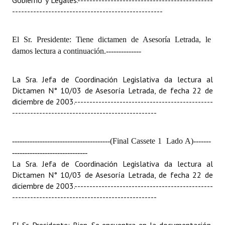
Gobierno y Legales.
---------------------------------------------
Huéspedes de Honor - Registro
--------------------------------------------------
Antiguos Pobladores - Registro
El Sr. Presidente: Tiene dictamen de Asesoría Letrada, le
damos lectura a continuación.
Reconocimientos - Registro
--------------
Bariloche, Municipio intercultural
La Sra. Jefa de Coordinación Legislativa da lectura al
Dictamen N° 10/03 de Asesoría Letrada, de fecha 22 de
Entrega de distinciones
diciembre de 2003.
----------------------------------------------
------------------------------------------------
REFORMA DE LA CARTA ORGÁNICA
---------------------------------------(Final Cassete 1  Lado A)
-------
------------------------------
La Sra. Jefa de Coordinación Legislativa da lectura al
Dictamen N° 10/03 de Asesoría Letrada, de fecha 22 de
diciembre de 2003.
----------------------------------------------
------------------------------------------------