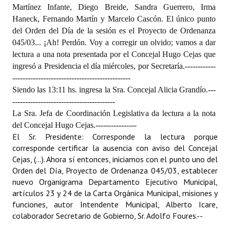
Martínez Infante, Diego Breide, Sandra Guerrero, Irma
Haneck, Fernando Martín y Marcelo Cascón. El único punto
Dictámenes Asesoría Letrada
del Orden del Día de la sesión es el Proyecto de Ordenanza
Actas de Sesión
045/03... ¡Ah! Perdón. Voy a corregir un olvido; vamos a dar
lectura a una nota presentada por el Concejal Hugo Cejas que
Informes de Unidad Coordinadora
ingresó a Presidencia el día miércoles, por Secretaría.
------------
----------------------------------------------
Ejecución Presupuestaria
Siendo las 13:11 hs. ingresa la Sra. Concejal Alicia Grandío.
---
----------------------------------------
Actas de Audiencias Públicas
La Sra. Jefa de Coordinación Legislativa da lectura a la nota
del Concejal Hugo Cejas.
----------------
NORMATIVA
El Sr. Presidente: Corresponde la lectura porque
corresponde certificar la ausencia con aviso del Concejal
Comunicaciones
Cejas, (...). Ahora sí entonces, iniciamos con el punto uno del
Orden del Día, Proyecto de Ordenanza 045/03, establecer
Declaraciones
nuevo Organigrama Departamento Ejecutivo Municipal,
artículos 23 y 24 de la Carta Orgánica Municipal, misiones y
Resoluciones
funciones, autor Intendente Municipal, Alberto Icare,
Resoluciones de Presidencia
colaborador Secretario de Gobierno, Sr. Adolfo Foures.
--