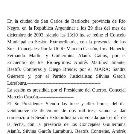
Programas
LEGISLACIÓN
En la ciudad de San Carlos de Bariloche, provincia de Río
Negro, en la República Argentina; a los 29 días del mes de
Constitución Nacional
diciembre de 2003; siendo las 13:10 hs. se reúne el Concejo
Municipal en Sesión Extraordinaria, con la presencia de los
Constitución Provincial
Sres. Concejales: Por la UCR: Marcelo Cascón, Irma Haneck,
Fernando Martín y Guillermina Alaníz Gatius; por el
Carta Orgánica 2007
Encuentro de los Rionegrinos: Andrés Martínez Infante,
Beatríz Contreras y Diego Breide; por el MARA: Sandra
Reglamento Interno
Guerrero y, por el Partido Justicialista: Silvina García
Digesto
Larraburu.
-------------------------------------------------
La sesión es presidida por el Presidente del Cuerpo, Concejal
Organigrama
Marcelo Cascón.
-----------------------
El Sr. Presidente: Siendo las trece y diez horas, del día
DOCUMENTOS
veintinueve de diciembre de dos mil tres, vamos a dar
comienzo a la Sesión Extraordinaria convocada para el día de
Informes de Gestión
la fecha, con la presencia de los Concejales Guillermina
Alaníz, Silvina García Larraburu, Beatríz Contreras, Andrés
Proyectos Presentados