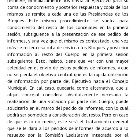
resuelve, inmediatamente los envía al Ejecutivo para su
Huéspedes de Honor - Registro
toma de conocimiento y posterior respuesta y copia de los
mismos se remite a cada una de las Presidencias de los
Antiguos Pobladores - Registro
Bloques. Este mismo procedimiento se vuelca para
conocimiento del resto de los concejales en la primera
Reconocimientos - Registro
sesión, subsiguiente a la presentación de ese pedido de
informes, y una vez que el mismo es contestado, una vez
Bariloche, Municipio intercultural
más se reitera esa ruta de envío a los Bloques y posterior
información al resto del Cuerpo en la primera sesión
Entrega de distinciones
subsiguiente. Esto, insisto, tiene que ver con una mayor
celeridad en el envío de estos pedidos de informes, y que
REFORMA DE LA CARTA ORGÁNICA
no se pierda el objetivo central que es la rápida obtención
de información por parte del Ejecutivo hacia el Concejo
Municipal. En tal caso, quedaría como alternativa, que si
algún concejal considera absolutamente necesaria la
realización de una votación por parte del Cuerpo, puede
solicitarlo en el marco del pedido de informes, con lo cual
podrá ser sometido a consideración del resto. Pero en caso
de que esto no medie, éste será el tratamiento general
que se le dará a los pedidos de informes de acuerdo a lo
resuelto por la Comisión Legislativa, integrada por el