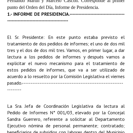
Fernando Martín y Marcelo Cascón. Corresponde al primer
punto del Orden del Día, Informe de Presidencia.
Dictámenes Asesoría Letrada
1.- INFORME DE PRESIDENCIA.
-------------------------------------
-----------------------------------------
Actas de Sesión
Informes de Unidad Coordinadora
El Sr. Presidente: En este punto estaba previsto el
tratamiento de dos pedidos de informes; el uno de dos mil
Ejecución Presupuestaria
tres y el dos de dos mil tres. Vamos, en primer lugar, a dar
lectura a los pedidos de informes y después vamos a
Actas de Audiencias Públicas
explicitar el nuevo mecanismo para el tratamiento de
estos pedidos de informes, que va a ser utilizado de
NORMATIVA
acuerdo a lo resuelto por la Comisión Legislativa el viernes
pasado.
---------------------------------------------------------
Comunicaciones
--------
Declaraciones
La Sra. Jefa de Coordinación Legislativa da lectura al
Resoluciones
Pedido de Informes N° 001/03, elevado por la Concejal
Sandra Guerrero, referente a solicitar al Departamento
Resoluciones de Presidencia
Ejecutivo nómina de personal permanente; contratado;
beneficiarios de subsidios con labores dentro del Municipio