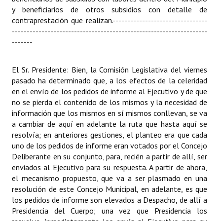
INSTITUCIONAL
y beneficiarios de otros subsidios con detalle de
contraprestación que realizan.
--------------------------------
Antiguos Pobladores
------------------------------------------------------------------
-------
Noticias Destacadas
El Sr. Presidente: Bien, la Comisión Legislativa del viernes
Registros y Distinciones
pasado ha determinado que, a los efectos de la celeridad
Datos Históricos
en el envío de los pedidos de informe al Ejecutivo y de que
no se pierda el contenido de los mismos y la necesidad de
Premio al Mérito - Registro
información que los mismos en sí mismos conllevan, se va
a cambiar de aquí en adelante la ruta que hasta aquí se
Audiencias Públicas - Registro
resolvía; en anteriores gestiones, el planteo era que cada
uno de los pedidos de informe eran votados por el Concejo
Mujeres que Dejaron Huellas - Registro
Deliberante en su conjunto, para, recién a partir de allí, ser
enviados al Ejecutivo para su respuesta. A partir de ahora,
Periodistas Decanos - Registro
el mecanismo propuesto, que va a ser plasmado en una
resolución de este Concejo Municipal, en adelante, es que
Ciudadano Ilustre - Registro
los pedidos de informe son elevados a Despacho, de allí a
Presidencia del Cuerpo; una vez que Presidencia los
Banca del Vecino - Registro