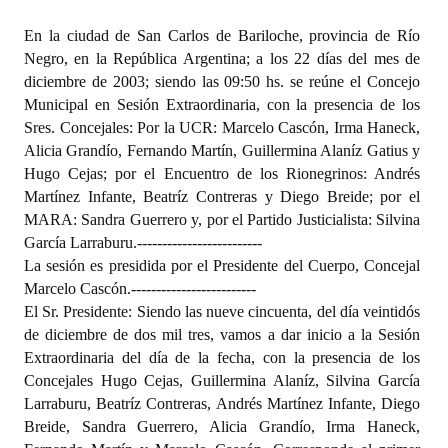
Programas
En la ciudad de San Carlos de Bariloche, provincia de Río
Negro, en la República Argentina; a los 22 días del mes de
LEGISLACIÓN
diciembre de 2003; siendo las 09:50 hs. se reúne el Concejo
Municipal en Sesión Extraordinaria, con la presencia de los
Constitución Nacional
Sres. Concejales: Por la UCR: Marcelo Cascón, Irma Haneck,
Alicia Grandío, Fernando Martín, Guillermina Alaníz Gatius y
Constitución Provincial
Hugo Cejas; por el Encuentro de los Rionegrinos: Andrés
Carta Orgánica 2007
Martínez Infante, Beatríz Contreras y Diego Breide; por el
MARA: Sandra Guerrero y, por el Partido Justicialista: Silvina
Reglamento Interno
García Larraburu.
-------------------------
La sesión es presidida por el Presidente del Cuerpo, Concejal
Digesto
Marcelo Cascón.
-------------------------
El Sr. Presidente: Siendo las nueve cincuenta, del día veintidós
Organigrama
de diciembre de dos mil tres, vamos a dar inicio a la Sesión
Extraordinaria del día de la fecha, con la presencia de los
DOCUMENTOS
Concejales Hugo Cejas, Guillermina Alaníz, Silvina García
Larraburu, Beatríz Contreras, Andrés Martínez Infante, Diego
Informes de Gestión
Breide, Sandra Guerrero, Alicia Grandío, Irma Haneck,
Proyectos Presentados