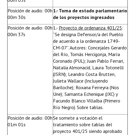
00m 03s
Huéspedes de Honor - Registro
Posición de audio: 00h
1.- Toma de estado parlamentario
00m 30s
de los proyectos ingresados
Antiguos Pobladores - Registro
Posición de audio: 00h
1.-
Proyecto de ordenanza 401/25
:
Reconocimientos - Registro
00m 37s
“Se designa Defensor/a del Pueblo
de acuerdo a la ordenanza 1749-
Bariloche, Municipio intercultural
CM-07”. Autores: Concejales Gerardo
del Río, Tomás Hercigonja, María
Entrega de distinciones
Coronado (PUL); Juan Pablo Ferrari,
Natalia Almonacid, Laura Totonelli
REFORMA DE LA CARTA ORGÁNICA
(JSRN); Leandro Costa Brutten,
Julieta Wallace (Incluyendo
Bariloche); Roxana Ferreyra (Nos
Une); Samanta Echenique (JXC) y
Facundo Blanco Villalba (Primero
Río Negro). Sobre tablas.
Posición de audio: 00h
Se somete a votación el
01m 01s
tratamiento sobre tablas del
proyecto 401/25 siendo aprobado