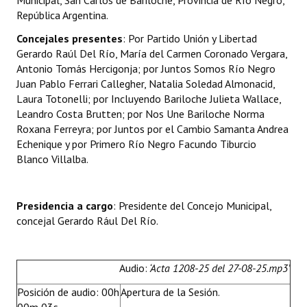
Municipal, San Carlos de Bariloche, Provincia de Río Negro,
INSTITUCIONAL
República Argentina.
Concejales presentes
: Por Partido Unión y Libertad
Antiguos Pobladores
Gerardo Raúl Del Río, María del Carmen Coronado Vergara,
Antonio Tomás Hercigonja; por Juntos Somos Río Negro
Noticias Destacadas
Juan Pablo Ferrari Callegher, Natalia Soledad Almonacid,
Registros y Distinciones
Laura Totonelli; por Incluyendo Bariloche Julieta Wallace,
Leandro Costa Brutten; por Nos Une Bariloche Norma
Datos Históricos
Roxana Ferreyra; por Juntos por el Cambio Samanta Andrea
Echenique y por Primero Río Negro Facundo Tiburcio
Premio al Mérito - Registro
Blanco Villalba.
Audiencias Públicas - Registro
Presidencia a cargo
: Presidente del Concejo Municipal,
Mujeres que Dejaron Huellas - Registro
concejal Gerardo Rául Del Río.
Periodistas Decanos - Registro
Ciudadano Ilustre - Registro
Audio:
‘Acta 1208-25 del 27-08-25.mp3’
Posición de audio: 00h
Apertura de la Sesión.
Banca del Vecino - Registro