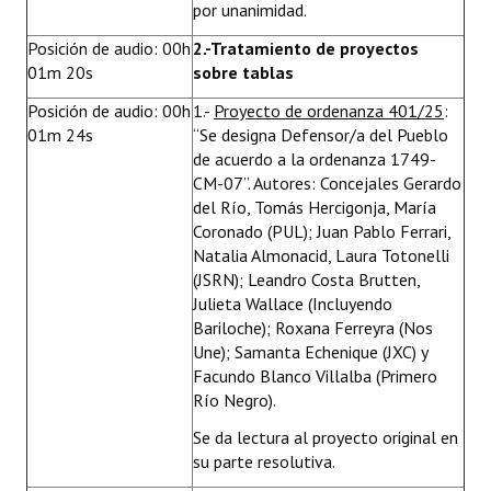
por unanimidad.
Posición de audio: 00h
2.-Tratamiento de proyectos
01m 20s
sobre tablas
Posición de audio: 00h
1.-
Proyecto de ordenanza 401/25
:
01m 24s
“Se designa Defensor/a del Pueblo
de acuerdo a la ordenanza 1749-
CM-07”. Autores: Concejales Gerardo
del Río, Tomás Hercigonja, María
Coronado (PUL); Juan Pablo Ferrari,
Natalia Almonacid, Laura Totonelli
(JSRN); Leandro Costa Brutten,
Julieta Wallace (Incluyendo
Bariloche); Roxana Ferreyra (Nos
Une); Samanta Echenique (JXC) y
Facundo Blanco Villalba (Primero
Río Negro).
Se da lectura al proyecto original en
su parte resolutiva.