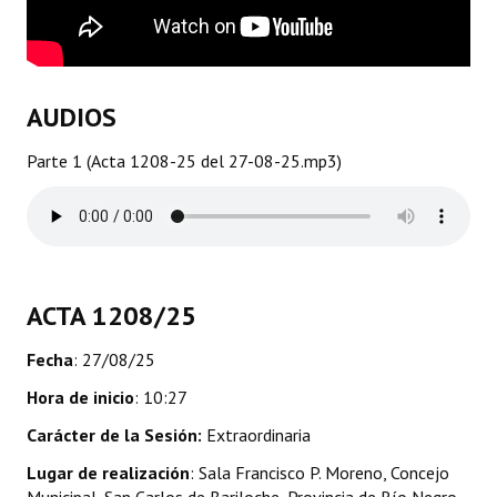
Dictámenes Asesoría Letrada
Actas de Sesión
AUDIOS
Informes de Unidad Coordinadora
Parte 1 (Acta 1208-25 del 27-08-25.mp3)
Ejecución Presupuestaria
Actas de Audiencias Públicas
NORMATIVA
ACTA 1208/25
Comunicaciones
Fecha
: 27/08/25
Declaraciones
Hora de inicio
: 10:27
Resoluciones
Carácter de la Sesión:
Extraordinaria
Resoluciones de Presidencia
Lugar de realización
: Sala Francisco P. Moreno, Concejo