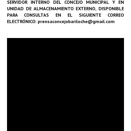
SERVIDOR INTERNO DEL CONCEJO MUNICIPAL Y EN
Programas
UNIDAD DE ALMACENAMIENTO EXTERNO, DISPONIBLE
PARA CONSULTAS EN EL SIGUIENTE CORREO
LEGISLACIÓN
ELECTRÓNICO: prensaconcejobariloche@gmail.com
Constitución Nacional
Constitución Provincial
Carta Orgánica 2007
Reglamento Interno
Digesto
Organigrama
DOCUMENTOS
Informes de Gestión
Proyectos Presentados