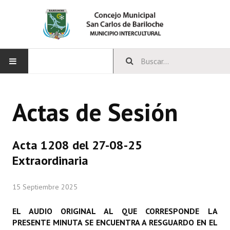
INICIO
Actas de Sesión
CONCEJO
Bloques Políticos
Acta 1208 del 27-08-25
Integrantes del Concejo
Extraordinaria
Comisiones Permanentes
15 Septiembre 2025
Comisiones Especiales
EL AUDIO ORIGINAL AL QUE CORRESPONDE LA
Concejales Mandato Cumplido
PRESENTE MINUTA SE ENCUENTRA A RESGUARDO EN EL