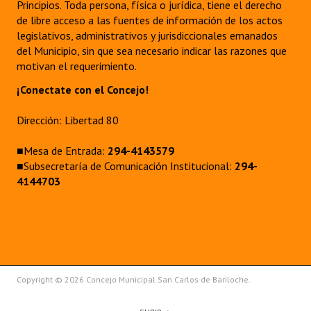
Principios. Toda persona, física o jurídica, tiene el derecho
INSTITUCIONAL
de libre acceso a las fuentes de información de los actos
legislativos, administrativos y jurisdiccionales emanados
Antiguos Pobladores
del Municipio, sin que sea necesario indicar las razones que
motivan el requerimiento.
Noticias Destacadas
¡Conectate con el Concejo!
Registros y Distinciones
Dirección: Libertad 80
Datos Históricos
■Mesa de Entrada:
294-4143579
Premio al Mérito - Registro
■Subsecretaría de Comunicación Institucional:
294-
4144703
Audiencias Públicas - Registro
Mujeres que Dejaron Huellas - Registro
Periodistas Decanos - Registro
Ciudadano Ilustre - Registro
Copyright © 2026 Concejo Municipal San Carlos de Bariloche.
Banca del Vecino - Registro