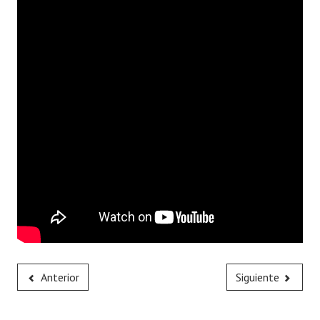
Programas
LEGISLACIÓN
Constitución Nacional
Constitución Provincial
Carta Orgánica 2007
Reglamento Interno
Digesto
Organigrama
DOCUMENTOS
Anterior
Siguiente
Informes de Gestión
Proyectos Presentados