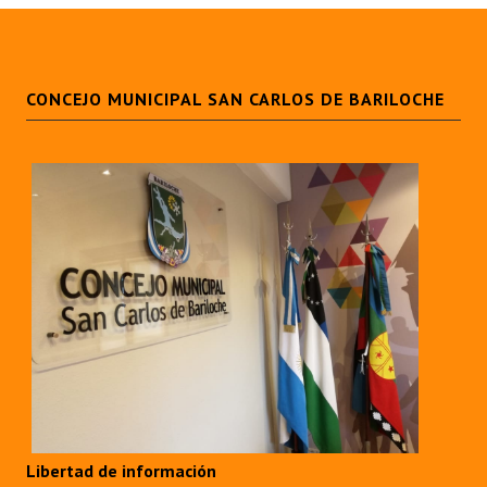
Dictámenes Asesoría Letrada
Actas de Sesión
CONCEJO MUNICIPAL SAN CARLOS DE BARILOCHE
Informes de Unidad Coordinadora
Ejecución Presupuestaria
Actas de Audiencias Públicas
NORMATIVA
Comunicaciones
Declaraciones
Resoluciones
Resoluciones de Presidencia
Libertad de información