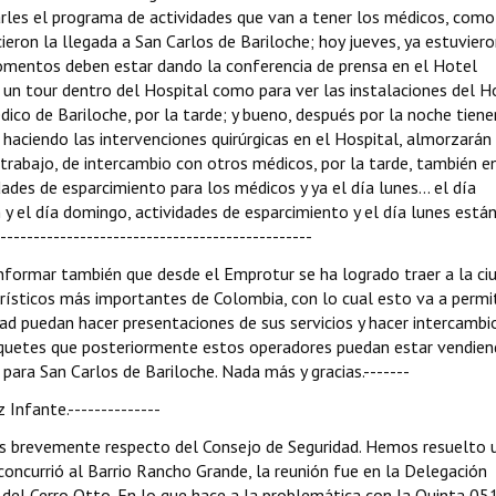
les el programa de actividades que van a tener los médicos, como
cieron la llegada a San Carlos de Bariloche; hoy jueves, ya estuvier
omentos deben estar dando la conferencia de prensa en el Hotel
 un tour dentro del Hospital como para ver las instalaciones del Ho
ico de Bariloche, por la tarde; y bueno, después por la noche tiene
 haciendo las intervenciones quirúrgicas en el Hospital, almorzarán 
trabajo, de intercambio con otros médicos, por la tarde, también en
ades de esparcimiento para los médicos y ya el día lunes... el día
 y el día domingo, actividades de esparcimiento y el día lunes está
-----------------------------------------------
 informar también que desde el Emprotur se ha logrado traer a la ci
urísticos más importantes de Colombia, con lo cual esto va a permit
dad puedan hacer presentaciones de sus servicios y hacer intercambi
quetes que posteriormente estos operadores puedan estar vendien
ara San Carlos de Bariloche. Nada más y gracias.-------
 Infante.--------------
rles brevemente respecto del Consejo de Seguridad. Hemos resuelto 
 concurrió al Barrio Rancho Grande, la reunión fue en la Delegación
o del Cerro Otto. En lo que hace a la problemática con la Quinta 051