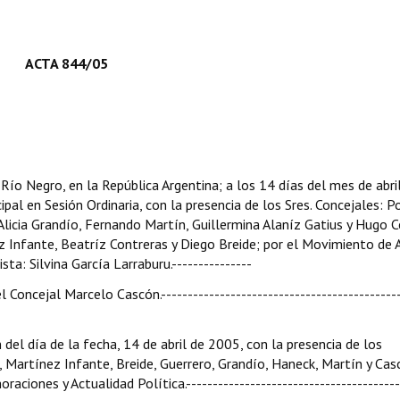
ACTA 844/05
 Río Negro, en la República Argentina; a los 14 días del mes de abri
pal en Sesión Ordinaria, con la presencia de los Sres. Concejales: Po
licia Grandío, Fernando Martín, Guillermina Alaníz Gatius y Hugo C
z Infante, Beatríz Contreras y Diego Breide; por el Movimiento de 
sta: Silvina García Larraburu.---------------
l Concejal Marcelo Cascón.---------------------------------------------
n del día de la fecha, 14 de abril de 2005, con la presencia de los
, Martínez Infante, Breide, Guerrero, Grandío, Haneck, Martín y Cas
iones y Actualidad Política.----------------------------------------