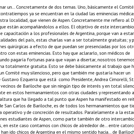
formar un... Concretamente de dos temas. Uno, básicamente el Comité
ontratiempos ya se encuentran en la ciudad las eminencias médica
estra localidad, que vienen de Aspen. Concretamente me refiero al 
 que están acompañándolos a ellos. El objetivo de este intercambio
de capacitación a los profesionales de Argentina, porque van a estar
alidades del país, estas charlas van a ser totalmente gratuitas; y p
nes quirúrgicas a efecto de que puedan ser presenciadas por los ot
tro con estas eminencias. Esto hay que aclararlo, son médicos de
undo pagaría fortunas para que vayan a disertar, nosotros tenemos
rma totalmente gratuita. Esto se debe básicamente al trabajo que 
un Comité muy silencioso, pero que también me gustaría hacer un
e Gustavo Ezquerra que está como Presidente, Andrea Cimorelli, S
cinos de Bariloche que sin ningún tipo de interés y en total silenc
te en estos hermanamientos con otras ciudades y representando a
altura que ha llegado a tal punto que Aspen ha manifestado en rei
e San Carlos de Bariloche, es de todos los hermanamientos que ti
a operativo y de concreción de resultados. Paralelamente a la esta
venes estudiantes de Aspen, como parte también de otro intercambi
s, en este caso contamos con chicos de alrededor de... entre catorc
 han ido chicos de Argentina en el mismo sentido hacia... de Bariloc