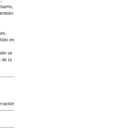
barrio,
también
es,
stido en
bién se
 de la
--------
rvación
--------
--------