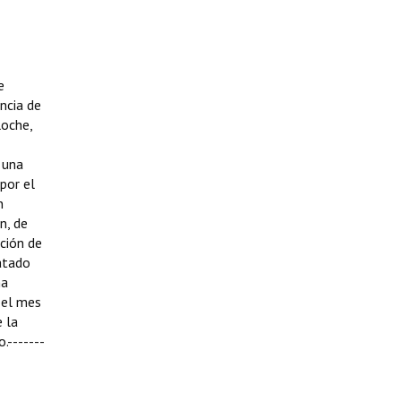
e
ncia de
loche,
 una
por el
n
n, de
ción de
atado
na
 el mes
e la
.-------