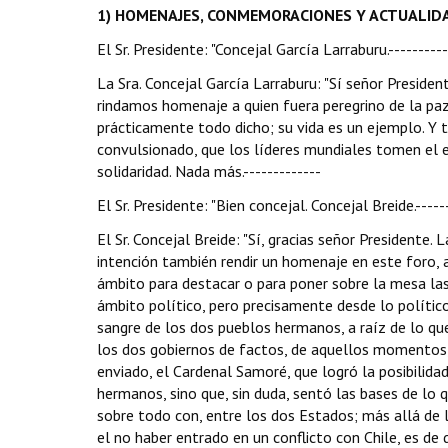
1) HOMENAJES, CONMEMORACIONES Y ACTUALIDAD POLÍTICA.--
El Sr. Presidente: "Concejal García Larraburu.----------
La Sra. Concejal García Larraburu: "Sí señor Presid
rindamos homenaje a quien fuera peregrino de la paz,
prácticamente todo dicho; su vida es un ejemplo. 
convulsionado, que los líderes mundiales tomen el 
solidaridad. Nada más.-------------
El Sr. Presidente: "Bien concejal. Concejal Breide.-----
El Sr. Concejal Breide: "Sí, gracias señor Presidente.
intención también rendir un homenaje en este foro, 
ámbito para destacar o para poner sobre la mesa las c
ámbito político, pero precisamente desde lo político
sangre de los dos pueblos hermanos, a raíz de lo qu
los dos gobiernos de factos, de aquellos momentos, e
enviado, el Cardenal Samoré, que logró la posibilidad
hermanos, sino que, sin duda, sentó las bases de lo q
sobre todo con, entre los dos Estados; más allá de 
el no haber entrado en un conflicto con Chile, es d