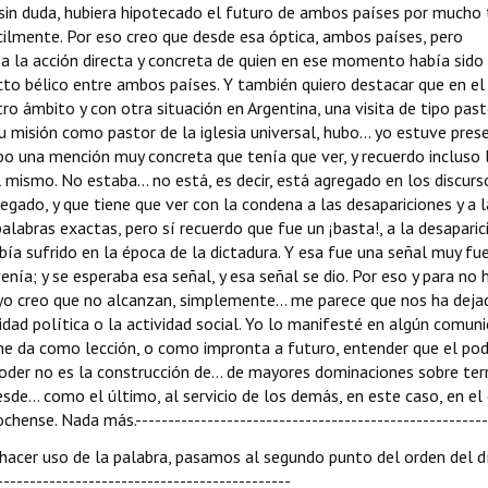
y sin duda, hubiera hipotecado el futuro de ambos países por mucho
cilmente. Por eso creo que desde esa óptica, ambos países, pero
a la acción directa y concreta de quien en ese momento había sido
cto bélico entre ambos países. Y también quiero destacar que en el
tro ámbito y con otra situación en Argentina, una visita de tipo past
su misión como pastor de la iglesia universal, hubo... yo estuve pres
ubo una mención muy concreta que tenía que ver, y recuerdo incluso 
 mismo. No estaba... no está, es decir, está agregado en los discurs
regado, y que tiene que ver con la condena a las desapariciones y a 
palabras exactas, pero sí recuerdo que fue un ¡basta!, a la desaparic
bía sufrido en la época de la dictadura. Y esa fue una señal muy fue
nía; y se esperaba esa señal, y esa señal se dio. Por eso y para no 
 yo creo que no alcanzan, simplemente... me parece que nos ha deja
dad política o la actividad social. Yo lo manifesté en algún comuni
me da como lección, o como impronta a futuro, entender que el po
 poder no es la construcción de... de mayores dominaciones sobre terr
sde... como el último, al servicio de los demás, en este caso, en el
hense. Nada más.------------------------------------------------------
ha hacer uso de la palabra, pasamos al segundo punto del orden del d
-------------------------------------------