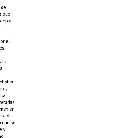
 de
s que
Doctor
,
or el
ros
 la
ha
tehphen
io y
 la
teradas
enen en
día de
o que se
e y
he