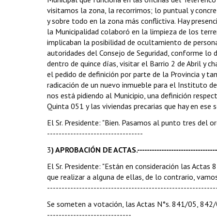
visitamos la zona, la recorrimos; lo puntual y concre
y sobre todo en la zona más conflictiva. Hay presenc
la Municipalidad colaboró en la limpieza de los terr
implicaban la posibilidad de ocultamiento de persona
autoridades del Consejo de Seguridad, conforme lo 
dentro de quince días, visitar el Barrio 2 de Abril y ch
el pedido de definición por parte de la Provincia y t
radicación de un nuevo inmueble para el Instituto de 
nos está pidiendo al Municipio, una definición respe
Quinta 051 y las viviendas precarias que hay en ese sect
El Sr. Presidente: "Bien. Pasamos al punto tres del ord
---------------------------------
3
) APROBACIÓN DE ACTAS.-----------------------------------
El Sr. Presidente: "Están en consideración las Actas
que realizar a alguna de ellas, de lo contrario, vamo
----------------------------------------------------------
Se someten a votación, las Actas N°s. 841/05, 842/05
-----------------------------