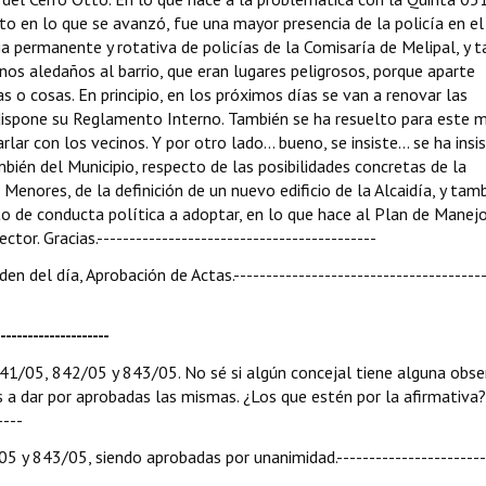
to en lo que se avanzó, fue una mayor presencia de la policía en el 
ia permanente y rotativa de policías de la Comisaría de Melipal, y 
enos aledaños al barrio, que eran lugares peligrosos, porque aparte
s o cosas. En principio, en los próximos días se van a renovar las
dispone su Reglamento Interno. También se ha resuelto para este m
arlar con los vecinos. Y por otro lado... bueno, se insiste... se ha insi
ambién del Municipio, respecto de las posibilidades concretas de la
Menores, de la definición de un nuevo edificio de la Alcaidía, y tam
cto de conducta política a adoptar, en lo que hace al Plan de Manejo
or. Gracias.-------------------------------------------
en del día, Aprobación de Actas.---------------------------------------
------------------
 841/05, 842/05 y 843/05. No sé si algún concejal tiene alguna obse
s a dar por aprobadas las mismas. ¿Los que estén por la afirmativa?
----
 y 843/05, siendo aprobadas por unanimidad.-----------------------