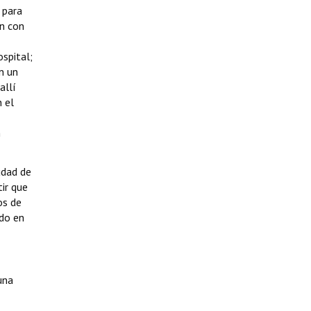
 para
on con
spital;
n un
allí
 el
n
udad de
ir que
os de
do en
una
,