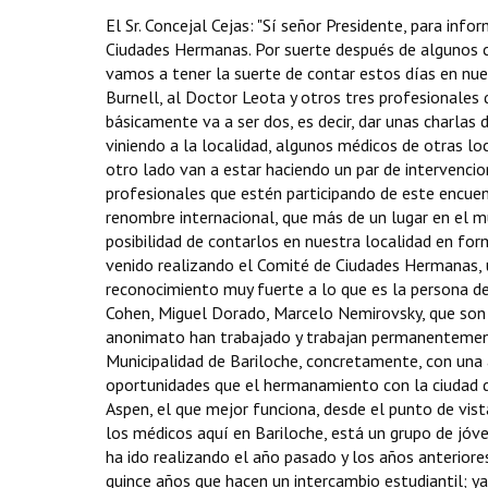
El Sr. Concejal Cejas: "Sí señor Presidente, para in
Ciudades Hermanas. Por suerte después de algunos c
vamos a tener la suerte de contar estos días en nu
Burnell, al Doctor Leota y otros tres profesionales
básicamente va a ser dos, es decir, dar unas charlas 
viniendo a la localidad, algunos médicos de otras loc
otro lado van a estar haciendo un par de intervencio
profesionales que estén participando de este encuen
renombre internacional, que más de un lugar en el m
posibilidad de contarlos en nuestra localidad en fo
venido realizando el Comité de Ciudades Hermanas, 
reconocimiento muy fuerte a lo que es la persona d
Cohen, Miguel Dorado, Marcelo Nemirovsky, que son ve
anonimato han trabajado y trabajan permanentemen
Municipalidad de Bariloche, concretamente, con una 
oportunidades que el hermanamiento con la ciudad d
Aspen, el que mejor funciona, desde el punto de vist
los médicos aquí en Bariloche, está un grupo de jó
ha ido realizando el año pasado y los años anteriore
quince años que hacen un intercambio estudiantil; ya