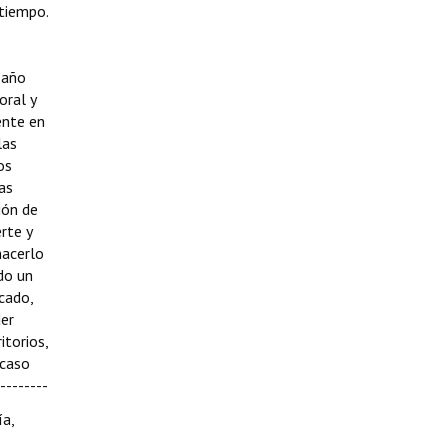
 tiempo.
 año
oral y
ente en
las
os
las
ión de
rte y
hacerlo
do un
cado,
der
itorios,
 caso
--------
ía,