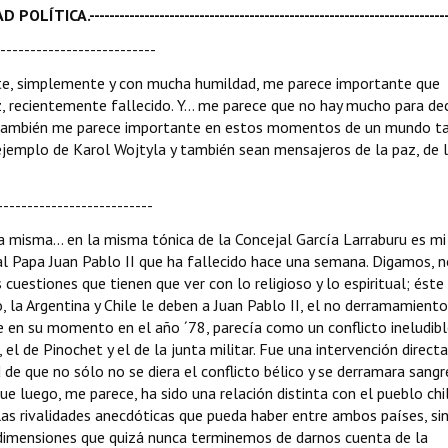
----------------------------------------------------------------------
--------------------------
ente, simplemente y con mucha humildad, me parece importante que
 recientemente fallecido. Y... me parece que no hay mucho para deci
Y también me parece importante en estos momentos de un mundo t
ejemplo de Karol Wojtyla
y también sean mensajeros de la paz, de 
--------------------------
 La misma... en la misma tónica de la Concejal García Larraburu es mi
al Papa Juan Pablo II que ha fallecido hace una semana. Digamos, n
uestiones que tienen que ver con lo religioso y lo espiritual; éste
, la Argentina y Chile le deben a Juan Pablo II, el no derramamient
e en su momento en el año ´78, parecía como un conflicto ineludibl
l de Pinochet y el de la junta militar. Fue una intervención direct
 de que no sólo no se diera el conflicto bélico y se derramara sangr
ue luego, me parece, ha sido una relación distinta con el pueblo chi
las rivalidades anecdóticas que pueda haber entre ambos países, sin
e dimensiones que quizá nunca terminemos de darnos cuenta de la