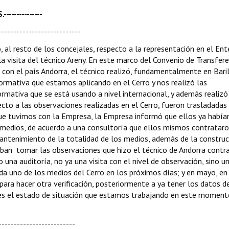
------------
--------------------------
o, al resto de los concejales, respecto a la representación en el Ent
a visita del técnico Areny. En este marco del Convenio de Transfere
. con el país Andorra, el técnico realizó, fundamentalmente en Bari
normativa que estamos aplicando en el Cerro y nos realizó las
ormativa que se está usando a nivel internacional, y además realizó
ecto a las observaciones realizadas en el Cerro, fueron trasladadas 
 que tuvimos con la Empresa, la Empresa informó que ellos ya había
 medios, de acuerdo a una consultoría que ellos mismos contrataro
antenimiento de la totalidad de los medios, además de la construc
 iban tomar las observaciones que hizo el técnico de Andorra contr
 una auditoría, no ya una visita con el nivel de observación, sino u
ada uno de los medios del Cerro en los próximos días; y en mayo, en
para hacer otra verificación, posteriormente a ya tener los datos d
 es el estado de situación que estamos trabajando en este momento
-------------------------