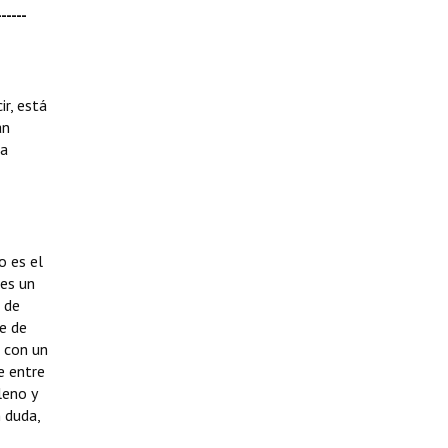
-----
r, está
an
la
o es el
 es un
o de
e de
a con un
e entre
leno y
 duda,