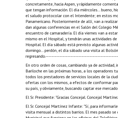
concretamente, hacia Aspen, y rápidamente comentar
que tengan información. El día miércoles... bueno, hi
el saludo protocolar con el Intendente; en estos m
Panamericano. Posteriormente de allí, van a realizar
dan algunas conferencias en el Salón del Colegio Méd
encuentro de camaradería. El día viernes van a estar
mismo en el Hospital, y tendrán unas actividades de 
Hospital. El día sábado está previsto algunas activid
domingo... perdón, el día sábado una visita al Bolsón
regresando.----------------------------------------------
En otro orden de cosas, cambiando ya de actividad,
Bariloche en las próximas horas, a los operadores t
todos los prestadores de servicios locales de la ciu
ofertas con los mismos, a efectos de conformar pa
su país, y obviamente, buscando captar ese mercado p
El Sr. Presidente: "Gracias Concejal. Concejal Martínez
El Sr. Concejal Martínez Infante: "Sí, para informa
visita mensual a distintos barrios. El mes pasado se
Municipal que funciona en las oficinas del Teleféric