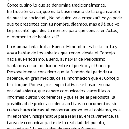
Concejo, sino lo que se denomina tradicionalmente,
Huéspedes de Honor - Registro
Instrucción Cívica, que es la base misma de la organización
de nuestra sociedad. ¿No sé quién va a empezar? Voy a pedir
Antiguos Pobladores - Registro
que te presentes con tu nombre, digamos, más allá que yo
Reconocimientos - Registro
te presenté; que des tu nombre para que conste en Actas,
el momento de hablar. ¿sí?-------------------
Bariloche, Municipio intercultural
La Alumna Leila Trota: Bueno. Mi nombre es Leila Trota y
voy a hablar de los anhelos que tengo, desde el Concejo
Entrega de distinciones
hacia el Periodismo. Bueno, al hablar de Periodismo,
hablamos de un mediador entre el pueblo y el Concejo.
REFORMA DE LA CARTA ORGÁNICA
Personalmente considero que la función del periodista
depende, en gran medida, de la información que el Concejo
le otorgue. Por eso, mis expectativas se basan en una
entidad abierta, que genere comunicados, gacetillas o
informes claros y coherentes y que le de al periodista, la
posibilidad de poder acceder a archivos o documentos, sin
trabas burocráticas. Al encontrar apoyo en el gobierno, es a
mi entender, indispensable para realizar, efectivamente, la
tarea de comunicar parte de la realidad del pueblo,
evitando así, la necesidad de recurrir a fuentes