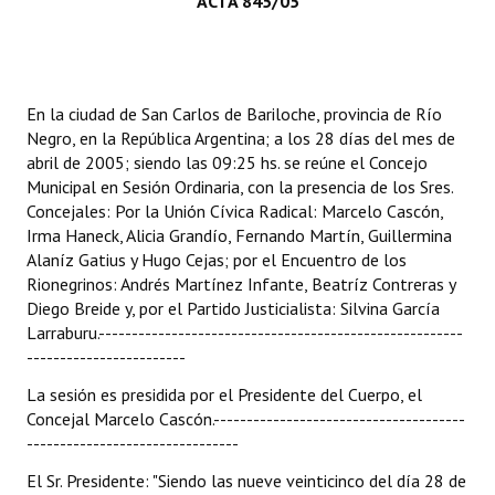
ACTA 845/05
Programas
LEGISLACIÓN
En la ciudad de San Carlos de Bariloche, provincia de Río
Constitución Nacional
Negro, en la República Argentina; a los 28 días del mes de
abril de 2005; siendo las 09:25 hs. se reúne el Concejo
Constitución Provincial
Municipal en Sesión Ordinaria, con la presencia de los Sres.
Concejales: Por la Unión Cívica Radical: Marcelo Cascón,
Carta Orgánica 2007
Irma Haneck, Alicia Grandío, Fernando Martín, Guillermina
Alaníz Gatius y Hugo Cejas; por el Encuentro de los
Reglamento Interno
Rionegrinos: Andrés Martínez Infante, Beatríz Contreras y
Digesto
Diego Breide y, por el Partido Justicialista: Silvina García
Larraburu.-------------------------------------------------------
Organigrama
------------------------
La sesión es presidida por el Presidente del Cuerpo, el
DOCUMENTOS
Concejal Marcelo Cascón.--------------------------------------
--------------------------------
Informes de Gestión
El Sr. Presidente: "Siendo las nueve veinticinco del día 28 de
Proyectos Presentados