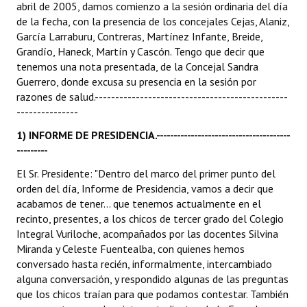
abril de 2005, damos comienzo a la sesión ordinaria del día
de la fecha, con la presencia de los concejales Cejas, Alaniz,
Dictámenes Asesoría Letrada
García Larraburu, Contreras, Martínez Infante, Breide,
Grandío, Haneck, Martín y Cascón. Tengo que decir que
Actas de Sesión
tenemos una nota presentada, de la Concejal Sandra
Guerrero, donde excusa su presencia en la sesión por
Informes de Unidad Coordinadora
razones de salud.-----------------------------------------------
---------------
Ejecución Presupuestaria
1) INFORME DE PRESIDENCIA.---------------------------------------
Actas de Audiencias Públicas
---------
NORMATIVA
El Sr. Presidente: "Dentro del marco del primer punto del
orden del día, Informe de Presidencia, vamos a decir que
Comunicaciones
acabamos de tener... que tenemos actualmente en el
recinto, presentes, a los chicos de tercer grado del Colegio
Declaraciones
Integral Vuriloche, acompañados por las docentes Silvina
Miranda y Celeste Fuentealba, con quienes hemos
Resoluciones
conversado hasta recién, informalmente, intercambiado
alguna conversación, y respondido algunas de las preguntas
Resoluciones de Presidencia
que los chicos traían para que podamos contestar. También