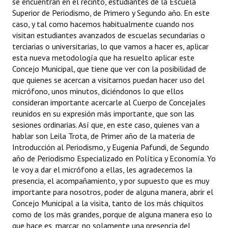
se encuentran en el recinto, estudiantes de la Escuela
INSTITUCIONAL
Superior de Periodismo, de Primero y Segundo año. En este
caso, y tal como hacemos habitualmente cuando nos
Antiguos Pobladores
visitan estudiantes avanzados de escuelas secundarias o
terciarias o universitarias, lo que vamos a hacer es, aplicar
Noticias Destacadas
esta nueva metodología que ha resuelto aplicar este
Concejo Municipal, que tiene que ver con la posibilidad de
Registros y Distinciones
que quienes se acercan a visitarnos puedan hacer uso del
micrófono, unos minutos, diciéndonos lo que ellos
Datos Históricos
consideran importante acercarle al Cuerpo de Concejales
reunidos en su expresión más importante, que son las
Premio al Mérito - Registro
sesiones ordinarias. Así que, en este caso, quienes van a
Audiencias Públicas - Registro
hablar son Leila Trota, de Primer año de la materia de
Introducción al Periodismo, y Eugenia Pafundi, de Segundo
Mujeres que Dejaron Huellas - Registro
año de Periodismo Especializado en Política y Economía. Yo
le voy a dar el micrófono a ellas, les agradecemos la
Periodistas Decanos - Registro
presencia, el acompañamiento, y por supuesto que es muy
importante para nosotros, poder de alguna manera, abrir el
Ciudadano Ilustre - Registro
Concejo Municipal a la visita, tanto de los más chiquitos
como de los más grandes, porque de alguna manera eso lo
Banca del Vecino - Registro
que hace es, marcar, no solamente una presencia del