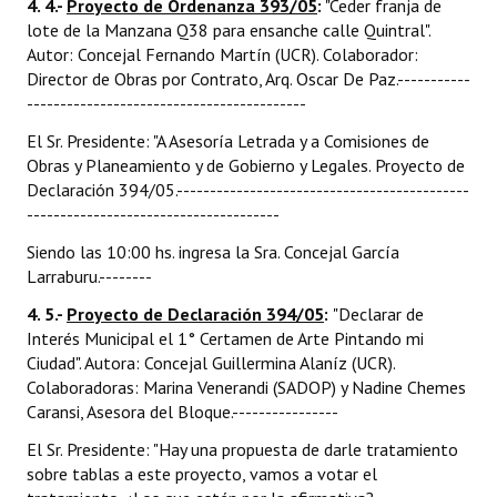
4. 4.-
Proyecto de Ordenanza 393/05
:
"Ceder franja de
lote de la Manzana Q38 para ensanche calle Quintral".
Autor: Concejal Fernando Martín (UCR). Colaborador:
Director de Obras por Contrato, Arq. Oscar De Paz.-----------
------------------------------------------
El Sr. Presidente: "A Asesoría Letrada y a Comisiones de
Obras y Planeamiento y de Gobierno y Legales. Proyecto de
Declaración 394/05.--------------------------------------------
--------------------------------------
Siendo las 10:00 hs. ingresa la Sra. Concejal García
Larraburu.--------
4. 5.-
Proyecto de Declaración 394/05
:
"Declarar de
Interés Municipal el 1° Certamen de Arte Pintando mi
Ciudad". Autora: Concejal Guillermina Alaníz (UCR).
Colaboradoras: Marina Venerandi (SADOP) y Nadine Chemes
Caransi, Asesora del Bloque.----------------
El Sr. Presidente: "Hay una propuesta de darle tratamiento
sobre tablas a este proyecto, vamos a votar el