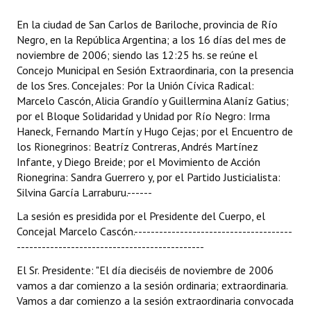
Programas
En la ciudad de San Carlos de Bariloche, provincia de Río
Negro, en la República Argentina; a los 16 días del mes de
LEGISLACIÓN
noviembre de 2006; siendo las 12:25 hs. se reúne el
Concejo Municipal en Sesión Extraordinaria, con la presencia
Constitución Nacional
de los Sres. Concejales: Por la Unión Cívica Radical:
Marcelo Cascón, Alicia Grandío y Guillermina Alaníz Gatius;
Constitución Provincial
por el Bloque Solidaridad y Unidad por Río Negro: Irma
Haneck, Fernando Martín y Hugo Cejas; por el Encuentro de
Carta Orgánica 2007
los Rionegrinos: Beatríz Contreras, Andrés Martínez
Infante, y Diego Breide; por el Movimiento de Acción
Reglamento Interno
Rionegrina: Sandra Guerrero y, por el Partido Justicialista:
Digesto
Silvina García Larraburu.------
La sesión es presidida por el Presidente del Cuerpo, el
Organigrama
Concejal Marcelo Cascón.--------------------------------------
---------------------------------------------
DOCUMENTOS
El Sr. Presidente: "El día dieciséis de noviembre de 2006
Informes de Gestión
vamos a dar comienzo a la sesión ordinaria; extraordinaria.
Vamos a dar comienzo a la sesión extraordinaria convocada
Proyectos Presentados