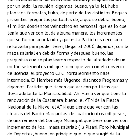
por un lado; la reunión, digamos, bueno, ya lo leí, hubo
Huéspedes de Honor - Registro
planteos formales, hubo, de parte de los distintos Boques
Antiguos Pobladores - Registro
presentes, preguntas puntuales de, a qué se debía, bueno,
el millón doscientos veinticinco en personal, que es lo que
Reconocimientos - Registro
tenía que ver con lo, de alguna manera, los incrementos
que se fueron acordando y que esta Partida es necesario
Bariloche, Municipio intercultural
reforzarla para poder tener, llegar al 2006, digamos, con la
maza salarial en debida forma y después, bueno, las
Entrega de distinciones
preguntas que se plantearon respecto de, alrededor de un
millón setecientos mil, que tiene que ver con el convenio
REFORMA DE LA CARTA ORGÁNICA
de licencia, el proyecto C.I.C, fortalecimiento base
intermedia, El Hambre más Urgente; distintos Programas y,
digamos, Partidas que tienen que ver con políticas que
lleva adelante la Municipalidad. Ahí van a ver que tiene la
renovación de la Costanera, bueno, el ATN de la Fiesta
Nacional de la Nieve; el ATN que tiene que ver con las
cloacas del Barrio Margaritas, de cuatrocientos mil pesos;
de una remesa del Concejo Municipal que tiene que ver con
incremento de los... masa salarial; (...) Pisani. Foro Municipal
de Deportes, bueno; en principio que lo que surgió de la