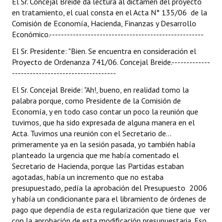
El Sr. Concejal Breide da lectura al dictamen del proyecto
INSTITUCIONAL
en tratamiento, el cual consta en el Acta N° 135/06 de la
Comisión de Economía, Hacienda, Finanzas y Desarrollo
Antiguos Pobladores
Económico.----------------------------------------------------
Noticias Destacadas
El Sr. Presidente: "Bien. Se encuentra en consideración el
Proyecto de Ordenanza 741/06. Concejal Breide.-------------
Registros y Distinciones
-----------------------------------
El Sr. Concejal Breide: "Ah!, bueno, en realidad tomo la
Datos Históricos
palabra porque, como Presidente de la Comisión de
Premio al Mérito - Registro
Economía, y en todo caso contar un poco la reunión que
tuvimos, que ha sido expresada de alguna manera en el
Audiencias Públicas - Registro
Acta. Tuvimos una reunión con el Secretario de...
primeramente ya en la sesión pasada, yo también había
Mujeres que Dejaron Huellas - Registro
planteado la urgencia que me había comentado el
Secretario de Hacienda, porque las Partidas estaban
Periodistas Decanos - Registro
agotadas, había un incremento que no estaba
presupuestado, pedía la aprobación del Presupuesto 2006
Ciudadano Ilustre - Registro
y había un condicionante para el libramiento de órdenes de
pago que dependía de esta regularización que tiene que ver
Banca del Vecino - Registro
con la aprobación de esta modificación presupuestaria. Eso