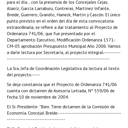
para el día... con la presencia de los Concejales Cejas,
Alaníz, García Larraburu, Contreras, Martínez Infante,
Dictámenes Asesoría Letrada
Breide, Guerrero, Grandío, Haneck, Martín y Cascón. El único
punto previsto en el orden del día de esta convocatoria
Actas de Sesión
extraordinaria, se refiere a dar tratamiento al Proyecto de
Ordenanza 741/06; que fue presentado por el
Informes de Unidad Coordinadora
Departamento Ejecutivo, Modificación Ordenanza 1571-
CM-05 aprobación Presupuesto Municipal Año 2006. Vamos
Ejecución Presupuestaria
a darle lectura por Secretaría, al proyecto integral.----------
------------------------------------------------------------
Actas de Audiencias Públicas
La Sra. Jefa de Coordinación Legislativa da lectura al texto
NORMATIVA
del proyecto.-----
Se deja constancia que el Proyecto de Ordenanza 741/06
Comunicaciones
cuenta con dictamen de Asesoría Letrada, N° 559/06 de
Declaraciones
fecha 10 de noviembre de 2004.
El Sr. Presidente: "Bien. Tiene dictamen de la Comisión de
Resoluciones
Economía. Concejal Breide.-------------------------------------
----------------------------------
Resoluciones de Presidencia