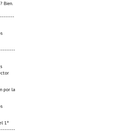
? Bien.
--------
os
--------
es
ector
n por la
os
el 1º
--------