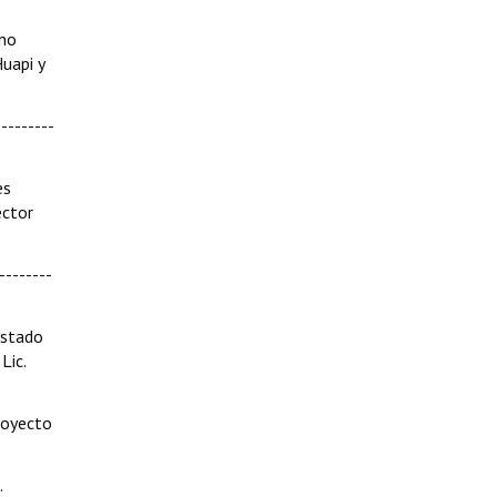
ino
Huapi y
--------
es
ector
--------
Estado
Lic.
Proyecto
.