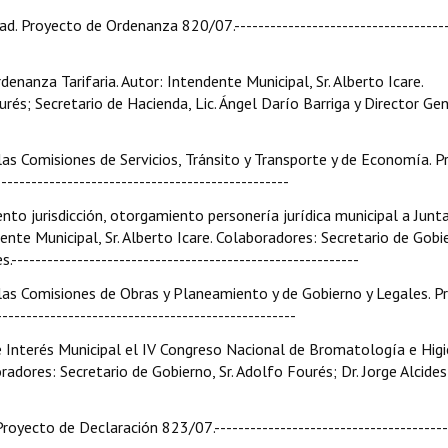
d. Proyecto de Ordenanza 820/07.------------------------------------
denanza Tarifaria. Autor: Intendente Municipal, Sr. Alberto Icare.
rés; Secretario de Hacienda, Lic. Ángel Darío Barriga y Director Ge
a las Comisiones de Servicios, Tránsito y Transporte y de Economía. 
-----------------------------------------------
nto jurisdicción, otorgamiento personería jurídica municipal a Junt
ente Municipal, Sr. Alberto Icare. Colaboradores: Secretario de Gobie
---------------------------------------------------------
 a las Comisiones de Obras y Planeamiento y de Gobierno y Legales. 
-------------------------------------------------
e Interés Municipal el IV Congreso Nacional de Bromatología e Higie
oradores: Secretario de Gobierno, Sr. Adolfo Fourés; Dr. Jorge Alcide
 Proyecto de Declaración 823/07.---------------------------------------