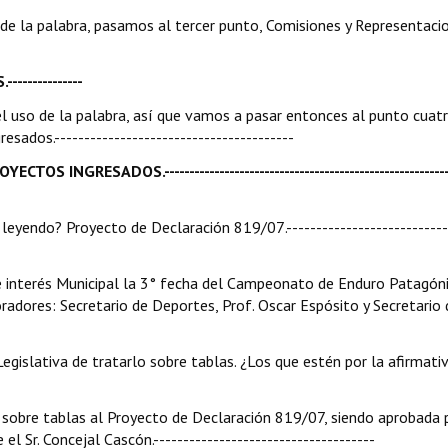
so de la palabra, pasamos al tercer punto, Comisiones y Representaci
------------
el uso de la palabra, así que vamos a pasar entonces al punto cuatr
dos.----------------------------------------
RESADOS.-----------------------------------------------------------
 leyendo? Proyecto de Declaración 819/07.---------------------------
e interés Municipal la 3° fecha del Campeonato de Enduro Patagóni
oradores: Secretario de Deportes, Prof. Oscar Espósito y Secretario 
egislativa de tratarlo sobre tablas. ¿Los que estén por la afirmativ
sobre tablas al Proyecto de Declaración 819/07, siendo aprobada 
 Sr. Concejal Cascón.-------------------------------------