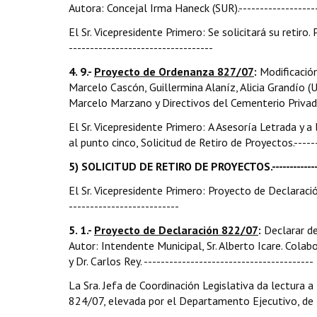
Autora: Concejal Irma Haneck (SUR).---------------------
El Sr. Vicepresidente Primero: Se solicitará su retiro.
----------------------------------
4. 9.-
Proyecto de Ordenanza 827/07
:
Modificació
Marcelo Cascón, Guillermina Alaníz, Alicia Grandío (U.C
Marcelo Marzano y Directivos del Cementerio Privado V
El Sr. Vicepresidente Primero: A Asesoría Letrada y
al punto cinco, Solicitud de Retiro de Proyectos.------
5) SOLICITUD DE RETIRO DE PROYECTOS.-----------------
El Sr. Vicepresidente Primero: Proyecto de Declaració
--------------------------
5. 1.-
Proyecto de Declaración 822/07
:
Declarar d
Autor: Intendente Municipal, Sr. Alberto Icare. Colab
y Dr. Carlos Rey. ----------------------------------------
La Sra. Jefa de Coordinación Legislativa da lectura a
824/07, elevada por el Departamento Ejecutivo, de fe