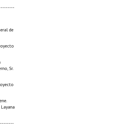
--------
neral de
Proyecto
a
rno, Sr.
Proyecto
ne.
s Layana
--------