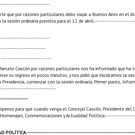
---------------------------
arle que por razones particulares debo viajar a Buenos Aires en el dí
 sesión ordinaria prevista para el 12 de abril.-----------------------
---------------------------
-------------------------
-----------------------------
l Marcelo Cascón por razones particulares nos ha informado que ha 
dose su regreso en pocos minutos, y nos pidió que iniciáramos la ses
 Presidencia, comenzar con la sesión ordinaria. Primer punto, Infor
--------------------------------
----------------
suspenso para que cuando venga el Concejal Cascón, Presidente del 
omenajes, Conmemoraciones y Actualidad Política.-----------------
----------------------------------------------------------------------