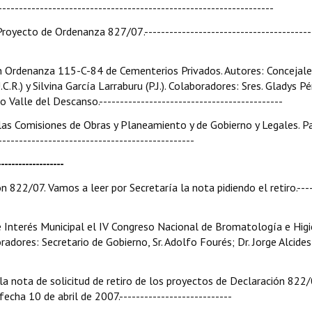
---------------------------------------------------------------
 Proyecto de Ordenanza 827/07.----------------------------------------
n Ordenanza 115-C-84 de Cementerios Privados. Autores: Concejal
.R.) y Silvina García Larraburu (P.J.). Colaboradores: Sres. Gladys Pé
alle del Descanso.--------------------------------------------
 a las Comisiones de Obras y Planeamiento y de Gobierno y Legales. 
----------------------------------------------
--------------
n 822/07. Vamos a leer por Secretaría la nota pidiendo el retiro.----
e Interés Municipal el IV Congreso Nacional de Bromatología e Higie
oradores: Secretario de Gobierno, Sr. Adolfo Fourés; Dr. Jorge Alcide
 la nota de solicitud de retiro de los proyectos de Declaración 822/
cha 10 de abril de 2007.---------------------------