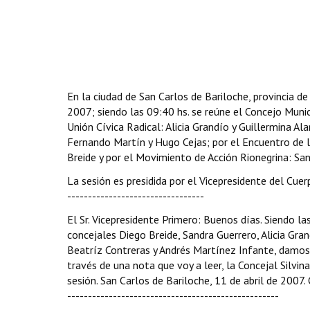
En la ciudad de San Carlos de Bariloche, provincia de
2007; siendo las 09:40 hs. se reúne el Concejo Munici
Unión Cívica Radical: Alicia Grandío y Guillermina Al
Fernando Martín y Hugo Cejas; por el Encuentro de l
Breide y por el Movimiento de Acción Rionegrina: Sandr
La sesión es presidida por el Vicepresidente del Cuerp
---------------------------------
El Sr. Vicepresidente Primero: Buenos días. Siendo 
concejales Diego Breide, Sandra Guerrero, Alicia Gra
Beatríz Contreras y Andrés Martínez Infante, damos c
través de una nota que voy a leer, la Concejal Silvin
sesión. San Carlos de Bariloche, 11 de abril de 2007.
---------------------------------------------------