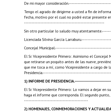
De mi mayor consideración.-----------------------------
Tengo el agrado de dirigirme a usted a fin de inform
fecha, motivo por el cual no podré estar presente en la
------------------------------------------------------
Sin otro particular lo saludo muy atentamente.-------
Licenciada Silvina García Larraburu.--------------------
Concejal Municipal.-------------------------------------
El Sr. Vicepresidente Primero: Asimismo el Conceja
que retirarse un poquito antes de las nueve, previén
que me toca a mí, como Vicepresidente a cargo de la
Presidencia.---------------------------------------------
1) INFORME DE PRESIDENCIA.--------------------------------
El Sr. Vicepresidente Primero: Lo vamos a dejar en 
haga el informe que corresponda. El segundo punto, H
-------------------------------------------
2) HOMENAJES, CONMEMORACIONES Y ACTUALIDAD POLÍTICA.--