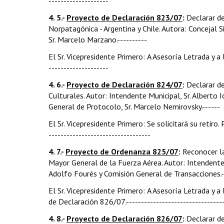
--------------------
4. 5.-
Proyecto de Declaración 823/07
:
Declarar d
Norpatagónica - Argentina y Chile. Autora: Concejal 
Sr. Marcelo Marzano.----------
El Sr. Vicepresidente Primero: A Asesoría Letrada y a
--------------------
4. 6.-
Proyecto de Declaración 824/07
:
Declarar d
Culturales. Autor: Intendente Municipal, Sr. Alberto 
General de Protocolo, Sr. Marcelo Nemirovsky.------
El Sr. Vicepresidente Primero: Se solicitará su retiro.
----------------------------------
4. 7.-
Proyecto de Ordenanza 825/07
:
Reconocer l
Mayor General de la Fuerza Aérea. Autor: Intendente 
Adolfo Fourés y Comisión General de Transacciones.-----
El Sr. Vicepresidente Primero: A Asesoría Letrada y
de Declaración 826/07.---------------------------------
4. 8.-
Proyecto de Declaración 826/07
:
Declarar de