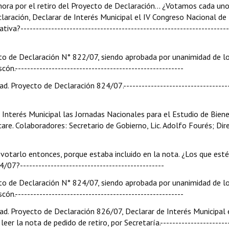
ahora por el retiro del Proyecto de Declaración... ¿Votamos cada uno
aración, Declarar de Interés Municipal el IV Congreso Nacional de
va?--------------------------------------------------------------------
cto de Declaración N° 822/07, siendo aprobada por unanimidad de l
n.-------------------------------------------------------
d. Proyecto de Declaración 824/07.-----------------------------------
 Interés Municipal las Jornadas Nacionales para el Estudio de Bien
Icare. Colaboradores: Secretario de Gobierno, Lic. Adolfo Fourés; Dir
 votarlo entonces, porque estaba incluido en la nota. ¿Los que esté
07?-----------------------------------------------
cto de Declaración N° 824/07, siendo aprobada por unanimidad de l
n.-------------------------------------------------------
dad. Proyecto de Declaración 826/07, Declarar de Interés Municipal 
er la nota de pedido de retiro, por Secretaría.-----------------------