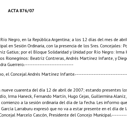
ACTA 876/07
 Río Negro, en la República Argentina; a los 12 días del mes de abri
pal en Sesión Ordinaria, con la presencia de los Sres. Concejales: Po
aníz Gatius; por el Bloque Solidaridad y Unidad por Río Negro: Irma
os Rionegrinos: Beatríz Contreras, Andrés Martínez Infante, y Dieg
a Guerrero.-----------------------------
o, el Concejal Andrés Martínez Infante.-------------------------------
las nueve cuarenta del día 12 de abril de 2007; estando presentes lo
ndío, Irma Haneck, Fernando Martín, Hugo Cejas, Guillermina Alaníz,
omienzo a la sesión ordinaria del día de la fecha. Les informo que
a García Larraburu expresó que no va a estar presente en el día de l
 Concejal Marcelo Cascón, Presidente del Concejo Municipal.---------