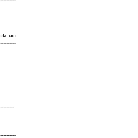
-----------
ada para
-----------
----------
-----------