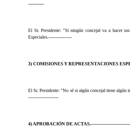
-----------
El Sr. Presidente: "Si ningún concejal va a hacer us
Especiales.
----------------
3) COMISIONES Y REPRESENTACIONES ESP
El Sr. Presidente: "No sé si algún concejal tiene algún
---------------------
4) APROBACIÓN DE ACTAS.
---------------------------