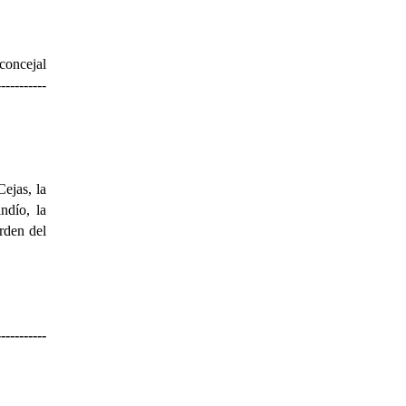
concejal
-----------
 Cejas,
la
ndío,
la
rden del
-----------