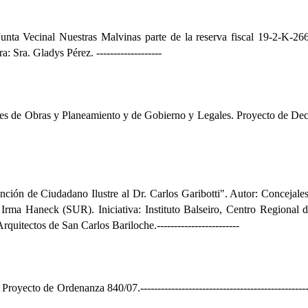
Junta Vecinal
Nuestras Malvinas parte de la reserva fiscal 19-2-K-26
a: Sra. Gladys Pérez.
-------------------
ones de Obras y Planeamiento y de Gobierno y Legales. Proyecto de Dec
nción de Ciudadano Ilustre al Dr. Carlos Garibotti". Autor: Concejale
Irma Haneck (SUR). Iniciativa: Instituto Balseiro, Centro Regional
quitectos de San Carlos Bariloche.
------------------------
 Proyecto de Ordenanza 840/07.
------------------------------------------------