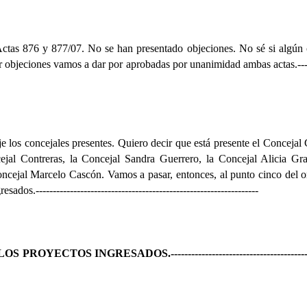
 Actas 876 y 877/07. No se han presentado objeciones. No sé si algún 
r objeciones vamos a dar por aprobadas por unanimidad ambas actas.
--
e los concejales presentes. Quiero decir que está presente el Concejal
ejal Contreras
,
la Concejal Sandra
Guerrero,
la Concejal Alicia
Gra
oncejal Marcelo Cascón. Vamos a pasar, entonces, al punto cinco del o
resados.
-----------------------------------------------------------------
LOS PROYECTOS INGRESADOS.
---------------------------------------