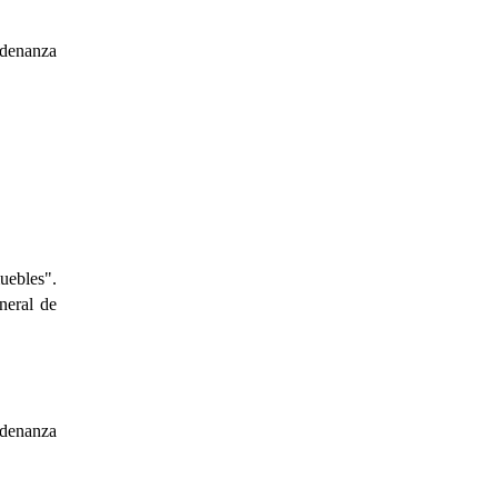
rdenanza
uebles".
neral de
rdenanza