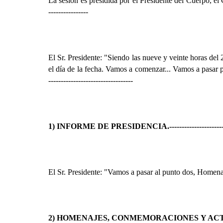
La sesión es presidida por el Presidente del Cuerpo, e
----------------
El Sr. Presidente: "Siendo las nueve y veinte horas de
el día de la fecha. Vamos a comenzar... Vamos a pasar p
----------------------------------
1) INFORME DE PRESIDENCIA.
---------------------
El Sr. Presidente: "Vamos a pasar al punto dos, Homena
2) HOMENAJES, CONMEMORACIONES Y ACT