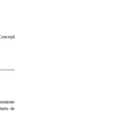
 Concejal
-----------
tendente
tario de