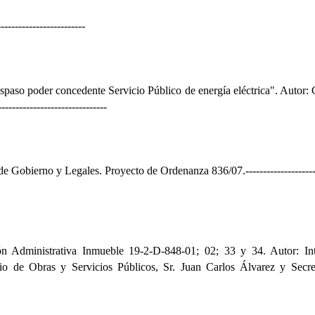
-------------------------
aspaso poder concedente Servicio Público de energía eléctrica". Autor:
-------------------------------
e Gobierno y Legales. Proyecto de Ordenanza 836/07.
-------------------
ón Administrativa Inmueble 19-2-D-848-01; 02; 33 y
34
. Autor: In
rio de Obras y Servicios Públicos, Sr. Juan Carlos Álvarez y Secre