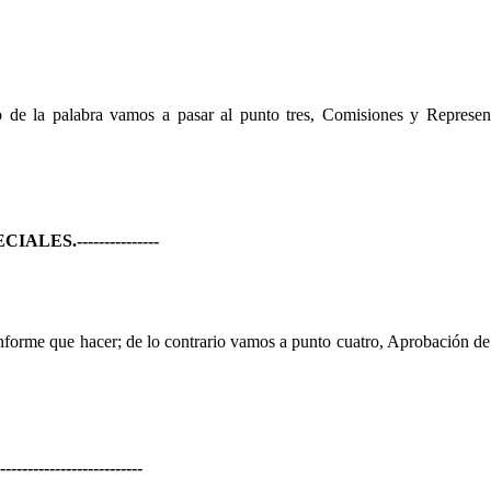
o de la palabra vamos a pasar al punto tres, Comisiones y Represen
ECIALES.
---------------
 informe que hacer; de lo contrario vamos a punto cuatro, Aprobación de 
--------------------------