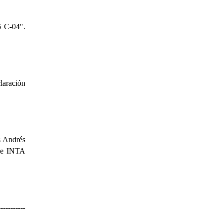
6 C-04".
laración
s Andrés
 de INTA
-----------