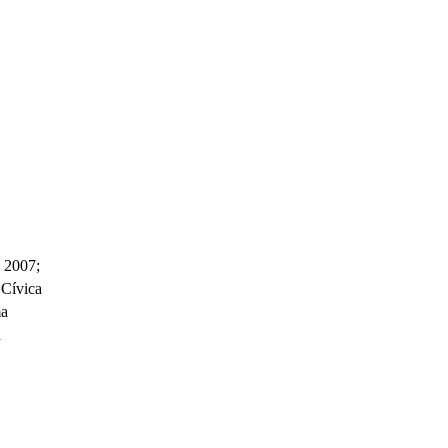
e 2007;
 Cívica
ma
n