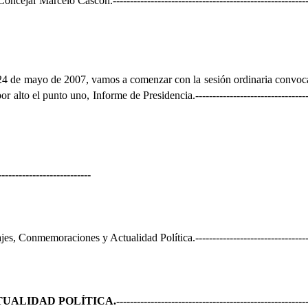
l Concejal Marcelo Cascón.
--------------------------------------------------------
l 24 de mayo de 2007, vamos a comenzar con la sesión ordinaria convoc
or alto el punto uno, Informe de Presidencia.
--------------------------------
---------------------------
jes, Conmemoraciones y Actualidad Política.
--------------------------------
UALIDAD POLÍTICA.
-------------------------------------------------------