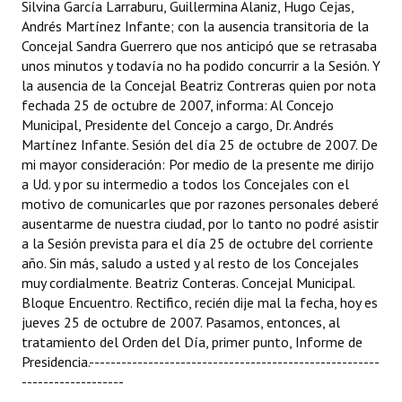
Silvina García Larraburu, Guillermina Alaniz, Hugo Cejas,
Andrés Martínez Infante; con la ausencia transitoria de la
Dictámenes Asesoría Letrada
Concejal Sandra Guerrero que nos anticipó que se retrasaba
unos minutos y todavía no ha podido concurrir a la Sesión. Y
Actas de Sesión
la ausencia de la Concejal Beatriz Contreras quien por nota
fechada 25 de octubre de 2007, informa: Al Concejo
Informes de Unidad Coordinadora
Municipal, Presidente del Concejo a cargo, Dr. Andrés
Martínez Infante. Sesión del día 25 de octubre de 2007. De
Ejecución Presupuestaria
mi mayor consideración: Por medio de la presente me dirijo
a Ud. y por su intermedio a todos los Concejales con el
Actas de Audiencias Públicas
motivo de comunicarles que por razones personales deberé
ausentarme de nuestra ciudad, por lo tanto no podré asistir
NORMATIVA
a la Sesión prevista para el día 25 de octubre del corriente
año. Sin más, saludo a usted y al resto de los Concejales
Comunicaciones
muy cordialmente. Beatriz Conteras. Concejal Municipal.
Declaraciones
Bloque Encuentro. Rectifico, recién dije mal la fecha, hoy es
jueves 25 de octubre de 2007. Pasamos, entonces, al
Resoluciones
tratamiento del Orden del Día, primer punto, Informe de
Presidencia.------------------------------------------------------
Resoluciones de Presidencia
-------------------