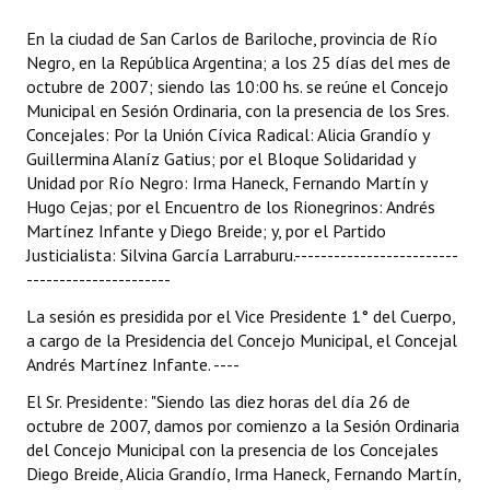
Programas
En la ciudad de San Carlos de Bariloche, provincia de Río
Negro, en la República Argentina; a los 25 días del mes de
LEGISLACIÓN
octubre de 2007; siendo las 10:00 hs. se reúne el Concejo
Municipal en Sesión Ordinaria, con la presencia de los Sres.
Constitución Nacional
Concejales: Por la Unión Cívica Radical: Alicia Grandío y
Guillermina Alaníz Gatius; por el Bloque Solidaridad y
Constitución Provincial
Unidad por Río Negro: Irma Haneck, Fernando Martín y
Hugo Cejas; por el Encuentro de los Rionegrinos: Andrés
Carta Orgánica 2007
Martínez Infante y Diego Breide; y, por el Partido
Justicialista: Silvina García Larraburu.-------------------------
Reglamento Interno
----------------------
Digesto
La sesión es presidida por el Vice Presidente 1° del Cuerpo,
a cargo de la Presidencia del Concejo Municipal, el Concejal
Organigrama
Andrés Martínez Infante. ----
DOCUMENTOS
El Sr. Presidente: "Siendo las diez horas del día 26 de
octubre de 2007, damos por comienzo a la Sesión Ordinaria
Informes de Gestión
del Concejo Municipal con la presencia de los Concejales
Diego Breide, Alicia Grandío, Irma Haneck, Fernando Martín,
Proyectos Presentados