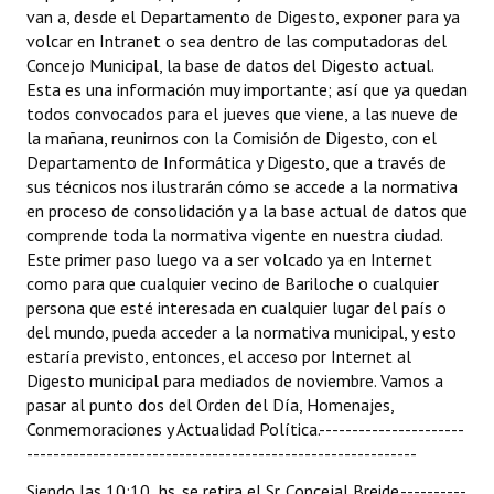
van a, desde el Departamento de Digesto, exponer para ya
Huéspedes de Honor - Registro
volcar en Intranet o sea dentro de las computadoras del
Concejo Municipal, la base de datos del Digesto actual.
Antiguos Pobladores - Registro
Esta es una información muy importante; así que ya quedan
todos convocados para el jueves que viene, a las nueve de
Reconocimientos - Registro
la mañana, reunirnos con la Comisión de Digesto, con el
Bariloche, Municipio intercultural
Departamento de Informática y Digesto, que a través de
sus técnicos nos ilustrarán cómo se accede a la normativa
Entrega de distinciones
en proceso de consolidación y a la base actual de datos que
comprende toda la normativa vigente en nuestra ciudad.
REFORMA DE LA CARTA ORGÁNICA
Este primer paso luego va a ser volcado ya en Internet
como para que cualquier vecino de Bariloche o cualquier
persona que esté interesada en cualquier lugar del país o
del mundo, pueda acceder a la normativa municipal, y esto
estaría previsto, entonces, el acceso por Internet al
Digesto municipal para mediados de noviembre. Vamos a
pasar al punto dos del Orden del Día, Homenajes,
Conmemoraciones y Actualidad Política.----------------------
-----------------------------------------------------------
Siendo las 10:10 hs. se retira el Sr. Concejal Breide.----------