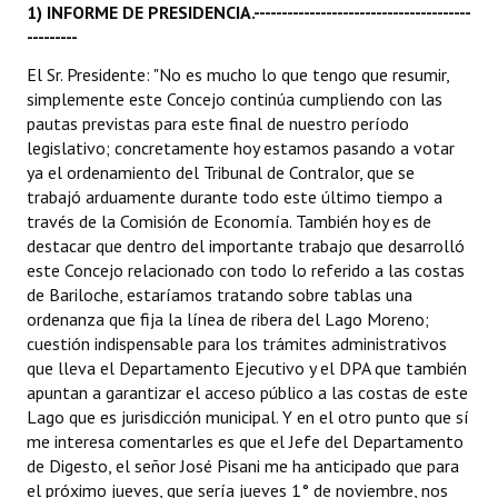
1) INFORME DE PRESIDENCIA.---------------------------------------
INSTITUCIONAL
---------
Antiguos Pobladores
El Sr. Presidente: "No es mucho lo que tengo que resumir,
simplemente este Concejo continúa cumpliendo con las
Noticias Destacadas
pautas previstas para este final de nuestro período
legislativo; concretamente hoy estamos pasando a votar
Registros y Distinciones
ya el ordenamiento del Tribunal de Contralor, que se
trabajó arduamente durante todo este último tiempo a
Datos Históricos
través de la Comisión de Economía. También hoy es de
destacar que dentro del importante trabajo que desarrolló
Premio al Mérito - Registro
este Concejo relacionado con todo lo referido a las costas
Audiencias Públicas - Registro
de Bariloche, estaríamos tratando sobre tablas una
ordenanza que fija la línea de ribera del Lago Moreno;
Mujeres que Dejaron Huellas - Registro
cuestión indispensable para los trámites administrativos
que lleva el Departamento Ejecutivo y el DPA que también
Periodistas Decanos - Registro
apuntan a garantizar el acceso público a las costas de este
Lago que es jurisdicción municipal. Y en el otro punto que sí
Ciudadano Ilustre - Registro
me interesa comentarles es que el Jefe del Departamento
de Digesto, el señor José Pisani me ha anticipado que para
Banca del Vecino - Registro
el próximo jueves, que sería jueves 1° de noviembre, nos