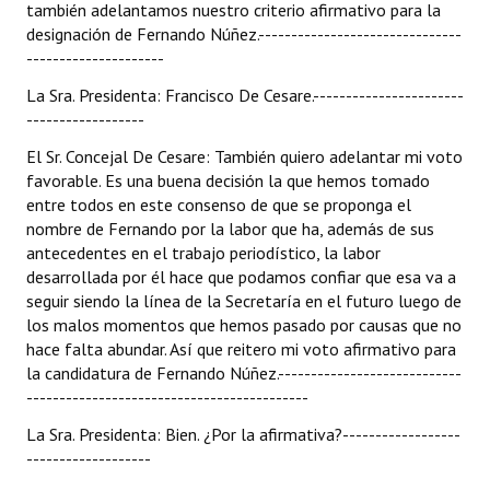
también adelantamos nuestro criterio afirmativo para la
Huéspedes de Honor - Registro
designación de Fernando Núñez.-------------------------------
---------------------
Antiguos Pobladores - Registro
La Sra. Presidenta: Francisco De Cesare.-----------------------
Reconocimientos - Registro
------------------
El Sr. Concejal De Cesare: También quiero adelantar mi voto
Bariloche, Municipio intercultural
favorable. Es una buena decisión la que hemos tomado
Entrega de distinciones
entre todos en este consenso de que se proponga el
nombre de Fernando por la labor que ha, además de sus
REFORMA DE LA CARTA ORGÁNICA
antecedentes en el trabajo periodístico, la labor
desarrollada por él hace que podamos confiar que esa va a
seguir siendo la línea de la Secretaría en el futuro luego de
los malos momentos que hemos pasado por causas que no
hace falta abundar. Así que reitero mi voto afirmativo para
la candidatura de Fernando Núñez.----------------------------
-------------------------------------------
La Sra. Presidenta: Bien. ¿Por la afirmativa?------------------
-------------------