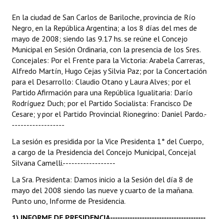
Programas
En la ciudad de San Carlos de Bariloche, provincia de Río
Negro, en la República Argentina; a los 8 días del mes de
LEGISLACIÓN
mayo de 2008; siendo las 9.17 hs. se reúne el Concejo
Municipal en Sesión Ordinaria, con la presencia de los Sres.
Constitución Nacional
Concejales: Por el Frente para la Victoria: Arabela Carreras,
Alfredo Martín, Hugo Cejas y Silvia Paz; por la Concertación
Constitución Provincial
para el Desarrollo: Claudio Otano y Laura Alves; por el
Partido Afirmación para una República Igualitaria: Darío
Carta Orgánica 2007
Rodríguez Duch; por el Partido Socialista: Francisco De
Cesare; y por el Partido Provincial Rionegrino: Daniel Pardo.-
Reglamento Interno
------------------
Digesto
La sesión es presidida por la Vice Presidenta 1° del Cuerpo,
a cargo de la Presidencia del Concejo Municipal, Concejal
Organigrama
Silvana Camelli.------------------
DOCUMENTOS
La Sra. Presidenta: Damos inicio a la Sesión del día 8 de
mayo del 2008 siendo las nueve y cuarto de la mañana.
Informes de Gestión
Punto uno, Informe de Presidencia.
1) INFORME DE PRESIDENCIA
---------------------------------------
Proyectos Presentados