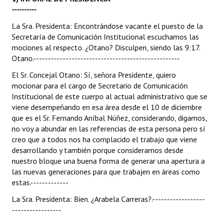
----------
Dictámenes Asesoría Letrada
La Sra. Presidenta: Encontrándose vacante el puesto de la
Secretaría de Comunicación Institucional escuchamos las
Actas de Sesión
mociones al respecto. ¿Otano? Disculpen, siendo las 9:17.
Otano.--------------------------------------------------
Informes de Unidad Coordinadora
El Sr. Concejal Otano: Sí, señora Presidente, quiero
Ejecución Presupuestaria
mocionar para el cargo de Secretario de Comunicación
Institucional de este cuerpo al actual administrativo que se
Actas de Audiencias Públicas
viene desempeñando en esa área desde el 10 de diciembre
que es el Sr. Fernando Aníbal Núñez, considerando, digamos,
NORMATIVA
no voy a abundar en las referencias de esta persona pero sí
creo que a todos nos ha complacido el trabajo que viene
Comunicaciones
desarrollando y también porque consideramos desde
nuestro bloque una buena forma de generar una apertura a
Declaraciones
las nuevas generaciones para que trabajen en áreas como
estas.-------------
Resoluciones
La Sra. Presidenta: Bien. ¿Arabela Carreras?.------------------
Resoluciones de Presidencia
-----------------