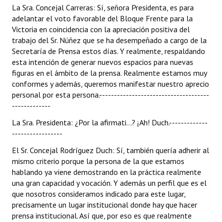
INSTITUCIONAL
La Sra. Concejal Carreras: Sí, señora Presidenta, es para
adelantar el voto favorable del Bloque Frente para la
Victoria en coincidencia con la apreciación positiva del
Antiguos Pobladores
trabajo del Sr. Núñez que se ha desempeñado a cargo de la
Noticias Destacadas
Secretaría de Prensa estos días. Y realmente, respaldando
esta intención de generar nuevos espacios para nuevas
Registros y Distinciones
figuras en el ámbito de la prensa. Realmente estamos muy
conformes y además, queremos manifestar nuestro aprecio
Datos Históricos
personal por esta persona.-------------------------------------
-------------
Premio al Mérito - Registro
La Sra. Presidenta: ¿Por la afirmati...? ¡Ah! Duch.-------------
Audiencias Públicas - Registro
-----------------
El Sr. Concejal Rodríguez Duch: Sí, también quería adherir al
Mujeres que Dejaron Huellas - Registro
mismo criterio porque la persona de la que estamos
Periodistas Decanos - Registro
hablando ya viene demostrando en la práctica realmente
una gran capacidad y vocación. Y además un perfil que es el
Ciudadano Ilustre - Registro
que nosotros consideramos indicado para este lugar,
precisamente un lugar institucional donde hay que hacer
Banca del Vecino - Registro
prensa institucional. Así que, por eso es que realmente