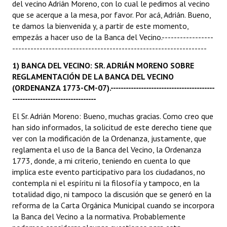
del vecino Adrián Moreno, con lo cual le pedimos al vecino
que se acerque a la mesa, por favor. Por acá, Adrián. Bueno,
Dictámenes Asesoría Letrada
te damos la bienvenida y, a partir de este momento,
empezás a hacer uso de la Banca del Vecino.-----------------
Actas de Sesión
----------------------------------------------------------------
Informes de Unidad Coordinadora
1) BANCA DEL VECINO: SR. ADRIÁN MORENO SOBRE
REGLAMENTACIÓN DE LA BANCA DEL VECINO
Ejecución Presupuestaria
(ORDENANZA 1773-CM-07).-----------------------------------------
---------------------------------
Actas de Audiencias Públicas
El Sr. Adrián Moreno: Bueno, muchas gracias. Como creo que
NORMATIVA
han sido informados, la solicitud de este derecho tiene que
ver con la modificación de la Ordenanza, justamente, que
reglamenta el uso de la Banca del Vecino, la Ordenanza
Comunicaciones
1773, donde, a mi criterio, teniendo en cuenta lo que
Declaraciones
implica este evento participativo para los ciudadanos, no
contempla ni el espíritu ni la filosofía y tampoco, en la
Resoluciones
totalidad digo, ni tampoco la discusión que se generó en la
reforma de la Carta Orgánica Municipal cuando se incorpora
Resoluciones de Presidencia
la Banca del Vecino a la normativa. Probablemente