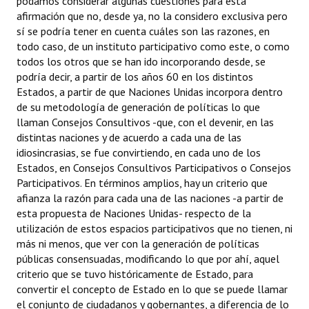
podamos considerar algunas cuestiones para esta
INSTITUCIONAL
afirmación que no, desde ya, no la considero exclusiva pero
sí se podría tener en cuenta cuáles son las razones, en
Antiguos Pobladores
todo caso, de un instituto participativo como este, o como
todos los otros que se han ido incorporando desde, se
Noticias Destacadas
podría decir, a partir de los años 60 en los distintos
Estados, a partir de que Naciones Unidas incorpora dentro
Registros y Distinciones
de su metodología de generación de políticas lo que
llaman Consejos Consultivos -que, con el devenir, en las
Datos Históricos
distintas naciones y de acuerdo a cada una de las
idiosincrasias, se fue convirtiendo, en cada uno de los
Premio al Mérito - Registro
Estados, en Consejos Consultivos Participativos o Consejos
Audiencias Públicas - Registro
Participativos. En términos amplios, hay un criterio que
afianza la razón para cada una de las naciones -a partir de
Mujeres que Dejaron Huellas - Registro
esta propuesta de Naciones Unidas- respecto de la
utilización de estos espacios participativos que no tienen, ni
Periodistas Decanos - Registro
más ni menos, que ver con la generación de políticas
públicas consensuadas, modificando lo que por ahí, aquel
Ciudadano Ilustre - Registro
criterio que se tuvo históricamente de Estado, para
convertir el concepto de Estado en lo que se puede llamar
Banca del Vecino - Registro
el conjunto de ciudadanos y gobernantes, a diferencia de lo