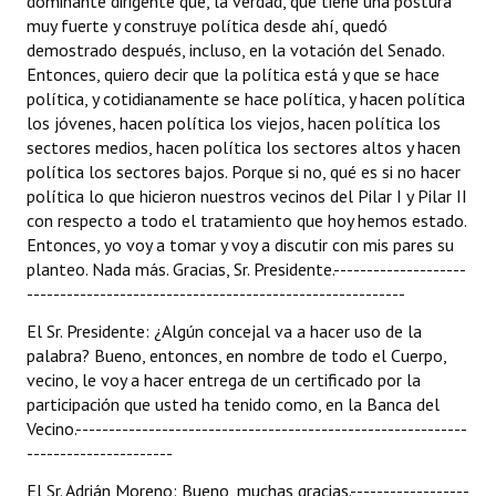
dominante dirigente que, la verdad, que tiene una postura
muy fuerte y construye política desde ahí, quedó
demostrado después, incluso, en la votación del Senado.
Entonces, quiero decir que la política está y que se hace
política, y cotidianamente se hace política, y hacen política
los jóvenes, hacen política los viejos, hacen política los
sectores medios, hacen política los sectores altos y hacen
política los sectores bajos. Porque si no, qué es si no hacer
política lo que hicieron nuestros vecinos del Pilar I y Pilar II
con respecto a todo el tratamiento que hoy hemos estado.
Entonces, yo voy a tomar y voy a discutir con mis pares su
planteo. Nada más. Gracias, Sr. Presidente.--------------------
---------------------------------------------------------
El Sr. Presidente: ¿Algún concejal va a hacer uso de la
palabra? Bueno, entonces, en nombre de todo el Cuerpo,
vecino, le voy a hacer entrega de un certificado por la
participación que usted ha tenido como, en la Banca del
Vecino.-----------------------------------------------------------
----------------------
El Sr. Adrián Moreno: Bueno, muchas gracias.------------------