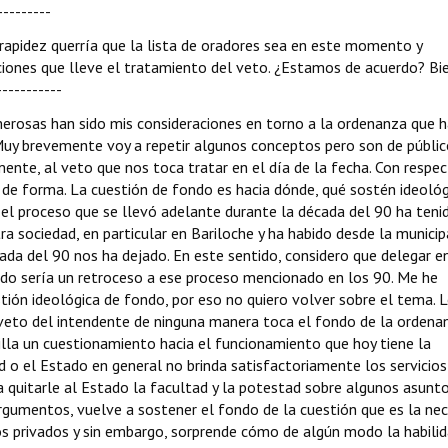
---------
e rapidez querría que la lista de oradores sea en este momento y
iones que lleve el tratamiento del veto. ¿Estamos de acuerdo? Bie
----------
Numerosas han sido mis consideraciones en torno a la ordenanza que h
Muy brevemente voy a repetir algunos conceptos pero son de públi
mente, al veto que nos toca tratar en el día de la fecha. Con respec
 de forma. La cuestión de fondo es hacia dónde, qué sostén ideoló
el proceso que se llevó adelante durante la década del 90 ha teni
a sociedad, en particular en Bariloche y ha habido desde la municip
écada del 90 nos ha dejado. En este sentido, considero que delegar e
do sería un retroceso a ese proceso mencionado en los 90. Me he
tión ideológica de fondo, por eso no quiero volver sobre el tema. 
eto del intendente de ninguna manera toca el fondo de la ordena
illa un cuestionamiento hacia el funcionamiento que hoy tiene la
ad o el Estado en general no brinda satisfactoriamente los servicio
a quitarle al Estado la facultad y la potestad sobre algunos asunto
argumentos, vuelve a sostener el fondo de la cuestión que es la ne
os privados y sin embargo, sorprende cómo de algún modo la habilid