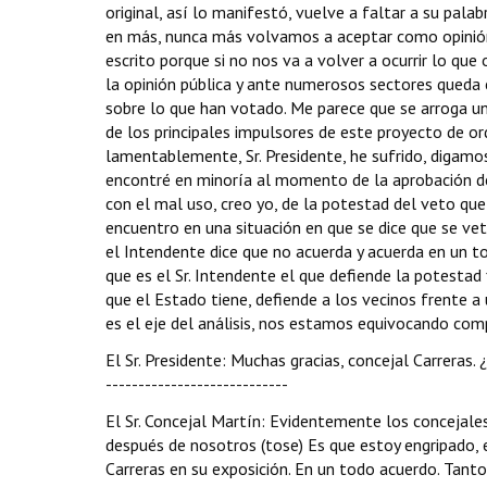
original, así lo manifestó, vuelve a faltar a su pala
en más, nunca más volvamos a aceptar como opinión d
escrito porque si no nos va a volver a ocurrir lo qu
la opinión pública y ante numerosos sectores queda 
sobre lo que han votado. Me parece que se arroga 
de los principales impulsores de este proyecto de o
lamentablemente, Sr. Presidente, he sufrido, digamos,
encontré en minoría al momento de la aprobación de 
con el mal uso, creo yo, de la potestad del veto que
encuentro en una situación en que se dice que se ve
el Intendente dice que no acuerda y acuerda en un t
que es el Sr. Intendente el que defiende la potestad 
que el Estado tiene, defiende a los vecinos frente a
es el eje del análisis, nos estamos equivocando comple
El Sr. Presidente: Muchas gracias, concejal Carreras.
----------------------------
El Sr. Concejal Martín: Evidentemente los concejal
después de nosotros (tose) Es que estoy engripado, es
Carreras en su exposición. En un todo acuerdo. Tanto 