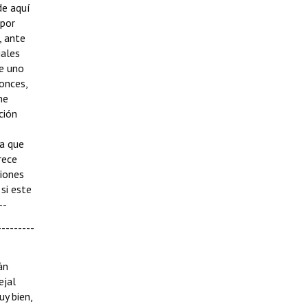
de aquí
 por
, ante
jales
e uno
onces,
me
ción
la que
rece
ciones
si este
--
--------
án
ejal
uy bien,