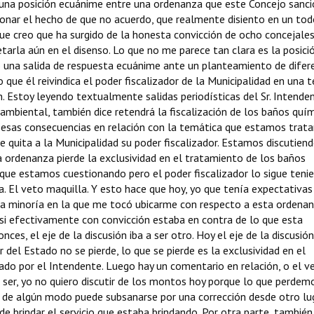
n una posición ecuánime entre una ordenanza que este Concejo sanc
ionar el hecho de que no acuerdo, que realmente disiento en un to
e creo que ha surgido de la honesta convicción de ocho concejales
arla aún en el disenso. Lo que no me parece tan clara es la posici
una salida de respuesta ecuánime ante un planteamiento de difer
 que él reivindica el poder fiscalizador de la Municipalidad en una 
n. Estoy leyendo textualmente salidas periodísticas del Sr. Intenden
ambiental, también dice retendrá la fiscalización de los baños quí
a esas consecuencias en relación con la temática que estamos trat
le quita a la Municipalidad su poder fiscalizador. Estamos discutien
va ordenanza pierde la exclusividad en el tratamiento de los baños
n que estamos cuestionando pero el poder fiscalizador lo sigue teni
a. El veto maquilla. Y esto hace que hoy, yo que tenía expectativas
la minoría en la que me tocó ubicarme con respecto a esta ordenan
si efectivamente con convicción estaba en contra de lo que esta
nces, el eje de la discusión iba a ser otro. Hoy el eje de la discusió
r del Estado no se pierde, lo que se pierde es la exclusividad en el
do por el Intendente. Luego hay un comentario en relación, o el v
 ser, yo no quiero discutir de los montos hoy porque lo que perdem
 de algún modo puede subsanarse por una corrección desde otro lug
e brindar el servicio que estaba brindando. Por otra parte, también