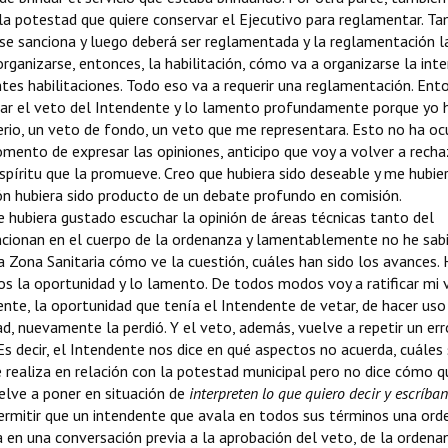
la potestad que quiere conservar el Ejecutivo para reglamentar. T
 se sanciona y luego deberá ser reglamentada y la reglamentación l
rganizarse, entonces, la habilitación, cómo va a organizarse la inte
ntes habilitaciones. Todo eso va a requerir una reglamentación. Ent
azar el veto del Intendente y lo lamento profundamente porque yo 
rio, un veto de fondo, un veto que me representara. Esto no ha ocu
mento de expresar las opiniones, anticipo que voy a volver a recha
spíritu que la promueve. Creo que hubiera sido deseable y me hubie
ón hubiera sido producto de un debate profundo en comisión.
hubiera gustado escuchar la opinión de áreas técnicas tanto del
ionan en el cuerpo de la ordenanza y lamentablemente no he sabi
ta Zona Sanitaria cómo ve la cuestión, cuáles han sido los avances.
os la oportunidad y lo lamento. De todos modos voy a ratificar mi
te, la oportunidad que tenía el Intendente de vetar, de hacer uso
d, nuevamente la perdió. Y el veto, además, vuelve a repetir un err
Es decir, el Intendente nos dice en qué aspectos no acuerda, cuáles
ue realiza en relación con la potestad municipal pero no dice cómo q
elve a poner en situación de
interpreten lo que quiero decir y escríb
permitir que un intendente que avala en todos sus términos una ord
ta en una conversación previa a la aprobación del veto, de la ordena