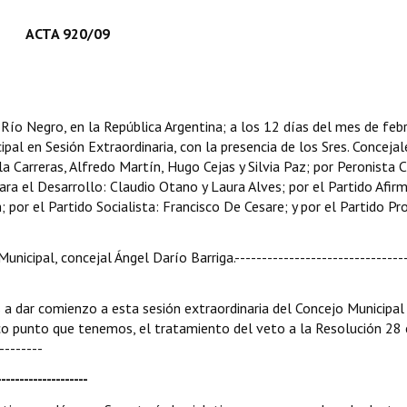
ACTA 920/09
e Río Negro, en la República Argentina; a los 12 días del mes de feb
pal en Sesión Extraordinaria, con la presencia de los Sres. Concejal
la Carreras, Alfredo Martín, Hugo Cejas y Silvia Paz; por Peronista 
para el Desarrollo: Claudio Otano y Laura Alves; por el Partido Afir
 por el Partido Socialista: Francisco De Cesare; y por el Partido Pro
unicipal, concejal Ángel Darío Barriga.--------------------------------
mos a dar comienzo a esta sesión extraordinaria del Concejo Municipal
ico punto que tenemos, el tratamiento del veto a la Resolución 28
--------
-----------------