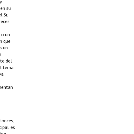
y
 en su
 Sr.
veces
 o un
n que
s un
n
te del
 al tema
va
amentan
ntonces,
ipal. es
ino.