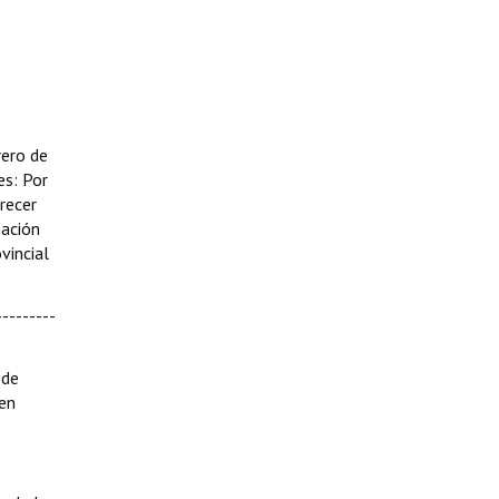
rero de
es: Por
Crecer
mación
vincial
--------
 de
 en