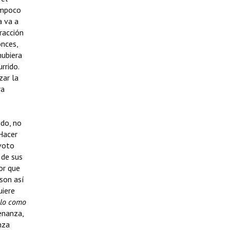
ampoco
a va a
racción
onces,
hubiera
rrido.
zar la
ra
do, no
 Hacer
 voto
 de sus
or que
 son así
uiere
anlo como
enanza,
nza