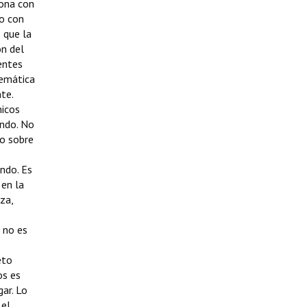
iona con
do con
 que la
ón del
entes
temática
te.
micos
ando. No
do sobre
endo. Es
 en la
za,
n no es
eto
os es
ar. Lo
 el