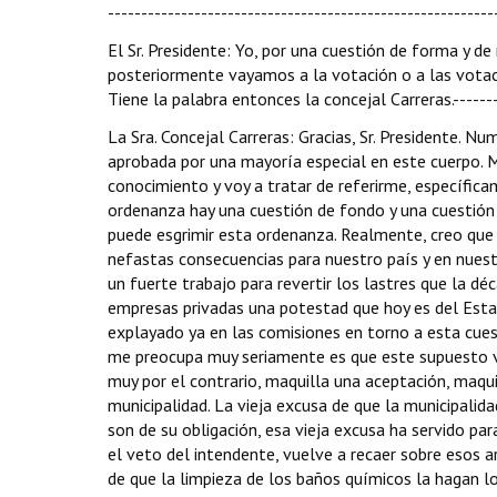
----------------------------------------------------------
El Sr. Presidente: Yo, por una cuestión de forma y d
posteriormente vayamos a la votación o a las votac
Tiene la palabra entonces la concejal Carreras.-------
La Sra. Concejal Carreras: Gracias, Sr. Presidente. 
aprobada por una mayoría especial en este cuerpo. 
conocimiento y voy a tratar de referirme, específica
ordenanza hay una cuestión de fondo y una cuestión
puede esgrimir esta ordenanza. Realmente, creo que 
nefastas consecuencias para nuestro país y en nuestr
un fuerte trabajo para revertir los lastres que la d
empresas privadas una potestad que hoy es del Esta
explayado ya en las comisiones en torno a esta cues
me preocupa muy seriamente es que este supuesto v
muy por el contrario, maquilla una aceptación, maqu
municipalidad. La vieja excusa de que la municipalid
son de su obligación, esa vieja excusa ha servido par
el veto del intendente, vuelve a recaer sobre esos 
de que la limpieza de los baños químicos la hagan l