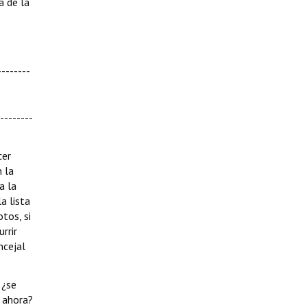
a de la
-------
--------
cer
 la
a la
a lista
tos, si
rrir
ncejal
 ¿se
r ahora?