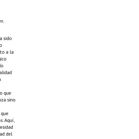
n.
a sido
co
to a la
gico
do
alidad
n
Lo que
nza sino
s que
s. Aquí,
cesidad
ad del