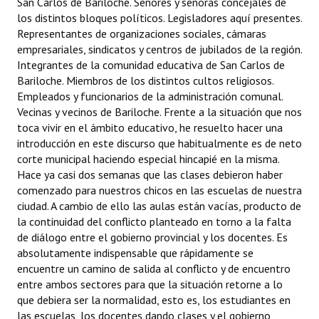
San Carlos de Bariloche. Señores y señoras concejales de
INSTITUCIONAL
los distintos bloques políticos. Legisladores aquí presentes.
Representantes de organizaciones sociales, cámaras
Antiguos Pobladores
empresariales, sindicatos y centros de jubilados de la región.
Integrantes de la comunidad educativa de San Carlos de
Noticias Destacadas
Bariloche. Miembros de los distintos cultos religiosos.
Empleados y funcionarios de la administración comunal.
Registros y Distinciones
Vecinas y vecinos de Bariloche. Frente a la situación que nos
toca vivir en el ámbito educativo, he resuelto hacer una
Datos Históricos
introducción en este discurso que habitualmente es de neto
corte municipal haciendo especial hincapié en la misma.
Premio al Mérito - Registro
Hace ya casi dos semanas que las clases debieron haber
Audiencias Públicas - Registro
comenzado para nuestros chicos en las escuelas de nuestra
ciudad. A cambio de ello las aulas están vacías, producto de
Mujeres que Dejaron Huellas - Registro
la continuidad del conflicto planteado en torno a la falta
de diálogo entre el gobierno provincial y los docentes. Es
Periodistas Decanos - Registro
absolutamente indispensable que rápidamente se
encuentre un camino de salida al conflicto y de encuentro
Ciudadano Ilustre - Registro
entre ambos sectores para que la situación retorne a lo
que debiera ser la normalidad, esto es, los estudiantes en
Banca del Vecino - Registro
las escuelas, los docentes dando clases y el gobierno