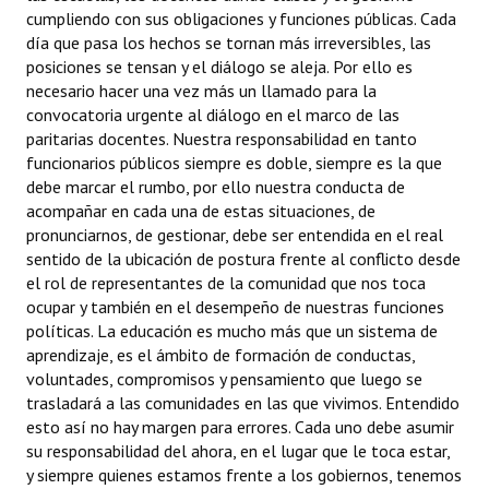
cumpliendo con sus obligaciones y funciones públicas. Cada
Huéspedes de Honor - Registro
día que pasa los hechos se tornan más irreversibles, las
posiciones se tensan y el diálogo se aleja. Por ello es
Antiguos Pobladores - Registro
necesario hacer una vez más un llamado para la
Reconocimientos - Registro
convocatoria urgente al diálogo en el marco de las
paritarias docentes. Nuestra responsabilidad en tanto
Bariloche, Municipio intercultural
funcionarios públicos siempre es doble, siempre es la que
debe marcar el rumbo, por ello nuestra conducta de
Entrega de distinciones
acompañar en cada una de estas situaciones, de
pronunciarnos, de gestionar, debe ser entendida en el real
REFORMA DE LA CARTA ORGÁNICA
sentido de la ubicación de postura frente al conflicto desde
el rol de representantes de la comunidad que nos toca
ocupar y también en el desempeño de nuestras funciones
políticas. La educación es mucho más que un sistema de
aprendizaje, es el ámbito de formación de conductas,
voluntades, compromisos y pensamiento que luego se
trasladará a las comunidades en las que vivimos. Entendido
esto así no hay margen para errores. Cada uno debe asumir
su responsabilidad del ahora, en el lugar que le toca estar,
y siempre quienes estamos frente a los gobiernos, tenemos