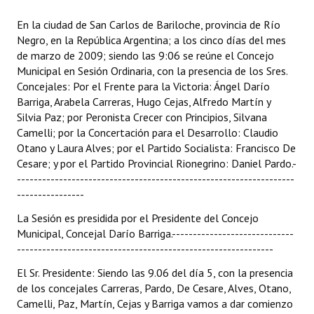
Programas
En la ciudad de San Carlos de Bariloche, provincia de Río
Negro, en la República Argentina; a los cinco días del mes
LEGISLACIÓN
de marzo de 2009; siendo las 9:06 se reúne el Concejo
Municipal en Sesión Ordinaria, con la presencia de los Sres.
Constitución Nacional
Concejales: Por el Frente para la Victoria: Ángel Darío
Barriga, Arabela Carreras, Hugo Cejas, Alfredo Martín y
Constitución Provincial
Silvia Paz; por Peronista Crecer con Principios, Silvana
Camelli; por la Concertación para el Desarrollo: Claudio
Carta Orgánica 2007
Otano y Laura Alves; por el Partido Socialista: Francisco De
Cesare; y por el Partido Provincial Rionegrino: Daniel Pardo.-
Reglamento Interno
------------------------------------------------------------------
Digesto
----------------
La Sesión es presidida por el Presidente del Concejo
Organigrama
Municipal, Concejal Darío Barriga.-----------------------------
-------------------------------------------------------------
DOCUMENTOS
El Sr. Presidente: Siendo las 9.06 del día 5, con la presencia
Informes de Gestión
de los concejales Carreras, Pardo, De Cesare, Alves, Otano,
Camelli, Paz, Martín, Cejas y Barriga vamos a dar comienzo
Proyectos Presentados