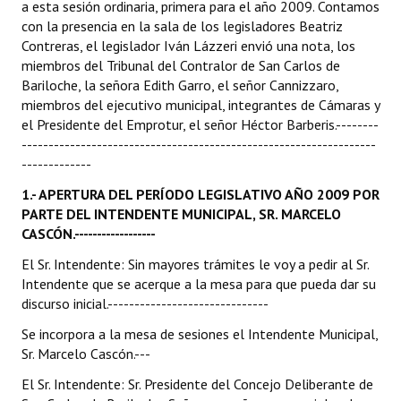
a esta sesión ordinaria, primera para el año 2009. Contamos
con la presencia en la sala de los legisladores Beatriz
Dictámenes Asesoría Letrada
Contreras, el legislador Iván Lázzeri envió una nota, los
miembros del Tribunal del Contralor de San Carlos de
Actas de Sesión
Bariloche, la señora Edith Garro, el señor Cannizzaro,
miembros del ejecutivo municipal, integrantes de Cámaras y
Informes de Unidad Coordinadora
el Presidente del Emprotur, el señor Héctor Barberis.--------
------------------------------------------------------------------
Ejecución Presupuestaria
-------------
Actas de Audiencias Públicas
1.- APERTURA DEL PERÍODO LEGISLATIVO AÑO 2009 POR
PARTE DEL INTENDENTE MUNICIPAL, SR.
MARCELO
NORMATIVA
CASCÓN.------------------
El Sr. Intendente: Sin mayores trámites le voy a pedir al Sr.
Comunicaciones
Intendente que se acerque a la mesa para que pueda dar su
Declaraciones
discurso inicial.------------------------------
Se incorpora a la mesa de sesiones el Intendente Municipal,
Resoluciones
Sr. Marcelo Cascón.---
Resoluciones de Presidencia
El Sr. Intendente: Sr. Presidente del Concejo Deliberante de