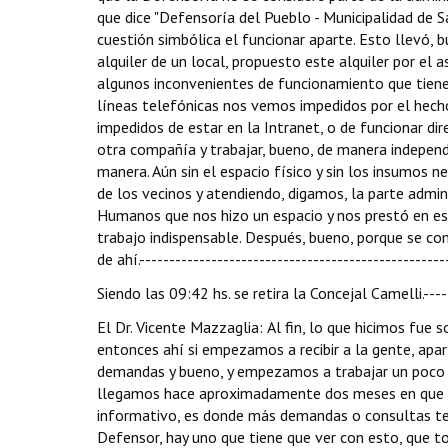
que dice "Defensoría del Pueblo - Municipalidad de Sa
cuestión simbólica el funcionar aparte. Esto llevó, 
alquiler de un local, propuesto este alquiler por el 
algunos inconvenientes de funcionamiento que tienen
líneas telefónicas nos vemos impedidos por el hecho
impedidos de estar en la Intranet, o de funcionar di
otra compañía y trabajar, bueno, de manera indepen
manera. Aún sin el espacio físico y sin los insumos n
de los vecinos y atendiendo, digamos, la parte admin
Humanos que nos hizo un espacio y nos prestó en e
trabajo indispensable. Después, bueno, porque se c
de ahí.---------------------------------------------------
Siendo las 09:42 hs. se retira la Concejal Camelli.-----
El Dr. Vicente Mazzaglia: Al fin, lo que hicimos fue solicitar diferentes turnos en la sala de situación de la Intendencia donde entonces ahí si empezamos a recibir a la gente, aparte de ir a los barrios, a las casas, empezamos a recibir a la gente y las demandas y bueno, y empezamos a trabajar un poco como equipo cosa que era muy difícil de trabajar de la otra manera. Así llegamos hace aproximadamente dos meses en que estamos instalados en oficina propia y donde como primer dato informativo, es donde más demandas o consultas tenemos es en la oficina. Con respecto a los compromisos asumidos por el Defensor, hay uno que tiene que ver con esto, que todavía no se cumplió y que sí es fundamental hacerlo lo antes posible, que tiene que ver con la difusión, no solamente, digamos, qué es la Defensoría sino que la gente tenga muy claro cómo llegar y hacerlo más claro. Para eso la idea es diagramar una campaña; pero bueno, todavía no la hacemos porque nos falta inclusive, algunos elementos; por un lado, en principio, el Municipio todavía está viendo la posibilidad de conseguirnos una línea de teléfono que sea distinta a la que tenemos, por eso todavía no tenemos claro cuáles van a ser los números de teléfonos definitivos; por otro lado está pidiéndose a NIC de Argentina el dominio, digamos, de la Defensoría del Pueblo, todavía no nos lo han dado por lo que nos faltan algunos elementos de comunicación adecuada. Esto va porque si bien hemos recibido demandas o consultas a través del mail, es a través del mail personal mío lo mismo que a través de mi teléfono personal, entonces la idea es un poco darle un tono absolutamente institucional poniendo los elementos que corresponden a la institución Defensoría del Pueblo y correrlo, digamos, del uso de mi mail o de mi teléfono, por otro lado para que la gente encuentre siempre una respuesta y no a veces el hecho de que no siempre estoy atento a mis correos o atiendo todas las llamadas telefónicas. Pero, insisto, principalmente la gente se dirige a la oficina de la Defensoría y bueno a partir de ahí, desde que empezamos el 7 de mayo hasta el 15 de diciembre, podría plantear que aproximadamente se han presentado 500, entre consultas, reclamo y demandas, aproximadamente. Hemos perdido una parte del registro que teníamos de las primeras pero, bueno, más o menos eso es el global de todo tipo que se ha hecho de consultas, reclamos o demandas. De ese número surge que en el día de hoy tenemos que formalmente se han iniciado 105 actuaciones formales; de ésas actuaciones formales la clasificación temática sería más o menos la siguiente: problemas sociales, 31 casos; de los cuales tierra y vivienda es la mayoría; después hay algunos casos de salud, de discriminación, de trabajo, de asistencia y de niñez. De obras y servicios públicos también sigue con una gran cantidad que son 20 casos, específicamente de gas, agua y electricidad 15 casos, de obra pública un caso y de transporte público, cuatro casos. De multas y tributos, nueve casos; de administración y personal municipal, nueve casos. De deudas e incumplimientos municipales, cuatro casos. De comercios, siete casos. De medio ambiente y urbanismo, seis casos. De habilitaciones, cinco casos. De ruidos molestos, cuatro. De conflictos entre vecinos, tres. De participación ciudadana, dos. De acceso a la información pública, dos. Y otros motivos, tres casos. Esto, insisto, de las 105 actuaciones formales que tenemos. Más allá de todo esto, la Defensoría del Pueblo en montones de situaciones ha actuado sin siquiera esperar la formalidad, por la urgencia de los casos. Doy dos situaciones, por ejemplo, un día llama la madre de una niña que estaba en el hospital con una enfermedad neuromuscular muy seria, que estaba internada desde hacía 15 días, venía de El Bolsón y necesitaba una derivación al hospital Garrahan, y tenía un problema con la obra social y con provincia, entonces más allá de que la secuencia lógica sería una presentación formal y todo eso, directamente lo que hicimos fue concurrir al hospital y al otro día la chiquita estaba trasladándose al Garrahan. Hubo varios casos de este tipo o hubo otros casos también en los que los vecinos, digamos, hicieron una presentación