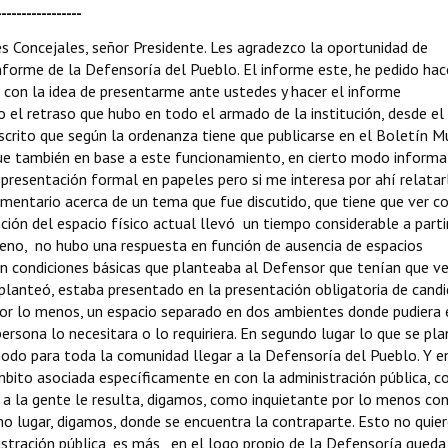
------------
es Concejales, señor Presidente. Les agradezco la oportunidad de
forme de la Defensoría del Pueblo. El informe este, he pedido hac
o con la idea de presentarme ante ustedes y hacer el informe
 el retraso que hubo en todo el armado de la institución, desde el
escrito que según la ordenanza tiene que publicarse en el Boletín M
ue también en base a este funcionamiento, en cierto modo informal
presentación formal en papeles pero si me interesa por ahí relatar
comentario acerca de un tema que fue discutido, que tiene que ver co
ción del espacio físico actual llevó un tiempo considerable a parti
 bueno, no hubo una respuesta en función de ausencia de espacios
n condiciones básicas que planteaba al Defensor que tenían que ver
 planteó, estaba presentado en la presentación obligatoria de cand
por lo menos, un espacio separado en dos ambientes donde pudiera e
persona lo necesitara o lo requiriera. En segundo lugar lo que se pl
modo para toda la comunidad llegar a la Defensoría del Pueblo. Y e
ámbito asociada específicamente en con la administración pública, 
a la gente le resulta, digamos, como inquietante por lo menos conc
 lugar, digamos, donde se encuentra la contraparte. Esto no quier
stración pública, es más, en el logo propio de la Defensoría queda