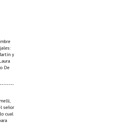
iembre
jales:
artín y
 Laura
co De
--------
melli,
el señor
lo cual
para