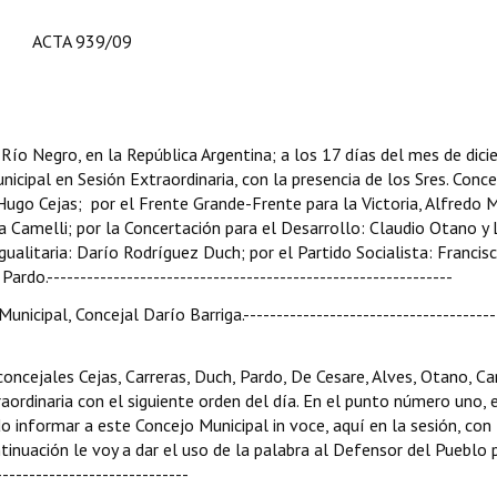
ACTA 939/09
 Río Negro, en la República Argentina; a los 17 días del mes de dic
icipal en Sesión Extraordinaria, con la presencia de los Sres. Conce
 Hugo Cejas; por el Frente Grande-Frente para la Victoria, Alfredo M
ana Camelli; por la Concertación para el Desarrollo: Claudio Otano y
gualitaria: Darío Rodríguez Duch; por el Partido Socialista: Francis
ardo.-------------------------------------------------------------
nicipal, Concejal Darío Barriga.--------------------------------------
s concejales Cejas, Carreras, Duch, Pardo, De Cesare, Alves, Otano, Ca
ordinaria con el siguiente orden del día. En el punto número uno, 
o informar a este Concejo Municipal in voce, aquí en la sesión, con 
ntinuación le voy a dar el uso de la palabra al Defensor del Pueblo 
----------------------------