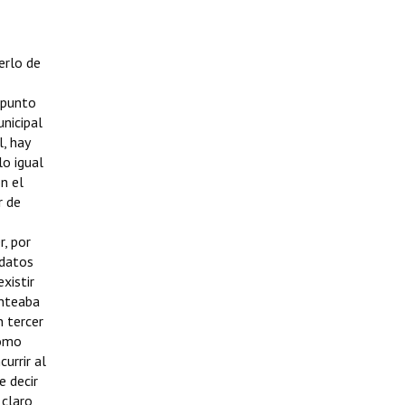
erlo de
 punto
unicipal
, hay
lo igual
n el
r de
, por
idatos
xistir
anteaba
n tercer
como
urrir al
e decir
 claro