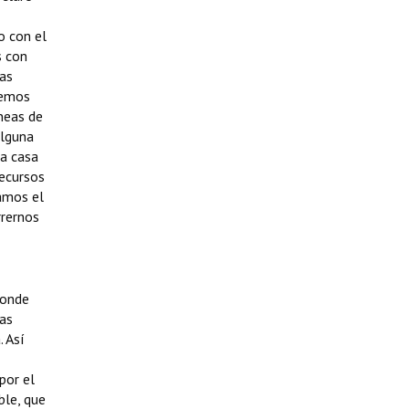
o con el
s con
las
vemos
neas de
alguna
la casa
Recursos
amos el
rrernos
n Catastro provincial y con el Registro Provincial de la Propiedad Inmueble contando con la colaboración de ambos espacios de administración y la idea es más o menos entre, digamos, marzo y abril poder dar una definición concreta de estado de propiedad de los lotes. Esto tiene que ver con que en medio de esto, haciendo un estudio, simple, se ve que a través de distintas administracio