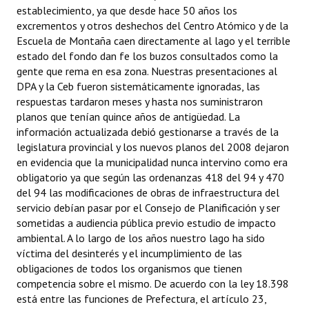
establecimiento, ya que desde hace 50 años los
Huéspedes de Honor - Registro
excrementos y otros deshechos del Centro Atómico y de la
Escuela de Montaña caen directamente al lago y el terrible
Antiguos Pobladores - Registro
estado del fondo dan fe los buzos consultados como la
gente que rema en esa zona. Nuestras presentaciones al
Reconocimientos - Registro
DPA y la Ceb fueron sistemáticamente ignoradas, las
Bariloche, Municipio intercultural
respuestas tardaron meses y hasta nos suministraron
planos que tenían quince años de antigüedad. La
Entrega de distinciones
información actualizada debió gestionarse a través de la
legislatura provincial y los nuevos planos del 2008 dejaron
REFORMA DE LA CARTA ORGÁNICA
en evidencia que la municipalidad nunca intervino como era
obligatorio ya que según las ordenanzas 418 del 94 y 470
del 94 las modificaciones de obras de infraestructura del
servicio debían pasar por el Consejo de Planificación y ser
sometidas a audiencia pública previo estudio de impacto
ambiental. A lo largo de los años nuestro lago ha sido
víctima del desinterés y el incumplimiento de las
obligaciones de todos los organismos que tienen
competencia sobre el mismo. De acuerdo con la ley 18.398
está entre las funciones de Prefectura, el artículo 23,