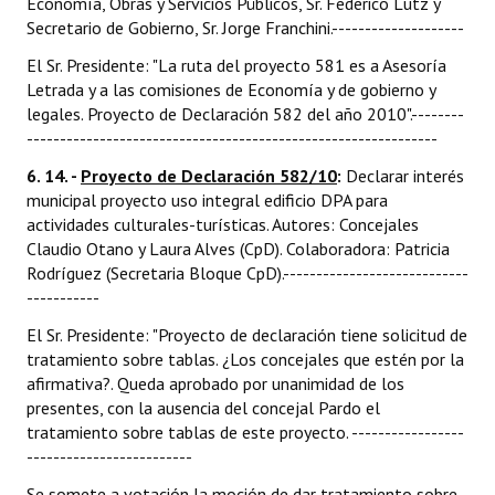
Economía, Obras y Servicios Públicos, Sr. Federico Lutz y
Secretario de Gobierno, Sr. Jorge Franchini.--------------------
El Sr. Presidente: "La ruta del proyecto 581 es a Asesoría
Letrada y a las comisiones de Economía y de gobierno y
legales. Proyecto de Declaración 582 del año 2010".--------
--------------------------------------------------------------
6. 14. -
Proyecto de Declaración 582/10
:
Declarar interés
municipal proyecto uso integral edificio DPA para
actividades culturales-turísticas. Autores: Concejales
Claudio Otano y Laura Alves (CpD). Colaboradora: Patricia
Rodríguez (Secretaria Bloque CpD).----------------------------
-----------
El Sr. Presidente: "Proyecto de declaración tiene solicitud de
tratamiento sobre tablas. ¿Los concejales que estén por la
afirmativa?. Queda aprobado por unanimidad de los
presentes, con la ausencia del concejal Pardo el
tratamiento sobre tablas de este proyecto. -----------------
-------------------------
Se somete a votación la moción de dar tratamiento sobre