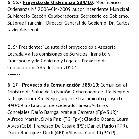
6. 16. -
Proyecto de Ordenanza 584/10
:
Modificación
Ordenanza N° 2006-CM-2009. Autor Intendente Municipal,
Sr. Marcelo Cascón. Colaboradores: Secretario de Gobierno,
Sr. Jorge Franchini; Director General de Gobierno, Dn. Carlos
Javier Aristegui.--------------------------------------------------
----------
El Sr. Presidente: "La ruta del proyecto es a Asesoría
Letrada y a las comisiones de Servicios, Tránsito y
Transporte y de Gobierno y Legales. Proyecto de
Comunicación 585 del año 2010".------------------------------
-------
6. 17. -
Proyecto de Comunicación 585/10
:
Comunicar al
Ministro de Salud de la Nación, Gobernador de Río Negro y
la Legislatura Río Negro, urgente tratamiento proyecto
440/09 Instalación de acelerador lineal. Autores:
Concejales Darío Barriga, Arabela Carreras (FpV-SUR);
Alfredo Martín, Silvia Paz (FG-FpV); Claudio Otano, Laura
Alves (CpD); Francisco De Cesare (PS); Daniel Pardo (PPR),
Darío Rodríguez Duch (ARI) y Silvana Camelli (PCcP).--------