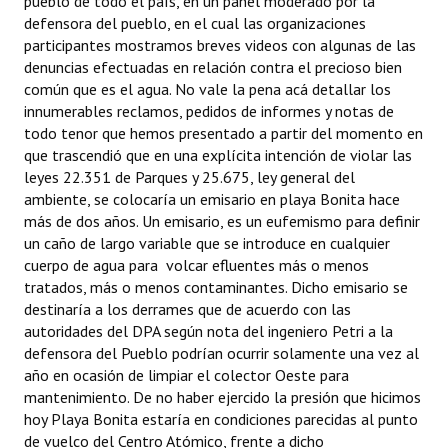
pueblo de todo el país, en un panel moderado por la
INSTITUCIONAL
defensora del pueblo, en el cual las organizaciones
participantes mostramos breves videos con algunas de las
Antiguos Pobladores
denuncias efectuadas en relación contra el precioso bien
común que es el agua. No vale la pena acá detallar los
Noticias Destacadas
innumerables reclamos, pedidos de informes y notas de
todo tenor que hemos presentado a partir del momento en
Registros y Distinciones
que trascendió que en una explícita intención de violar las
leyes 22.351 de Parques y 25.675, ley general del
Datos Históricos
ambiente, se colocaría un emisario en playa Bonita hace
más de dos años. Un emisario, es un eufemismo para definir
Premio al Mérito - Registro
un caño de largo variable que se introduce en cualquier
Audiencias Públicas - Registro
cuerpo de agua para volcar efluentes más o menos
tratados, más o menos contaminantes. Dicho emisario se
Mujeres que Dejaron Huellas - Registro
destinaría a los derrames que de acuerdo con las
autoridades del DPA según nota del ingeniero Petri a la
Periodistas Decanos - Registro
defensora del Pueblo podrían ocurrir solamente una vez al
año en ocasión de limpiar el colector Oeste para
Ciudadano Ilustre - Registro
mantenimiento. De no haber ejercido la presión que hicimos
hoy Playa Bonita estaría en condiciones parecidas al punto
Banca del Vecino - Registro
de vuelco del Centro Atómico, frente a dicho