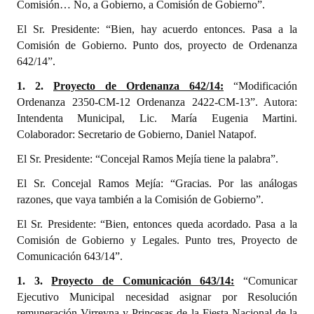
Comisión… No, a Gobierno, a Comisión de Gobierno”.
INSTITUCIONAL
El Sr. Presidente: “Bien, hay acuerdo entonces. Pasa a la
Antiguos Pobladores
Comisión de Gobierno. Punto dos, proyecto de Ordenanza
642/14”.
Noticias Destacadas
1. 2.
Proyecto de Ordenanza 642/14:
“Modificación
Registros y Distinciones
Ordenanza 2350-CM-12 Ordenanza 2422-CM-13”. Autora:
Intendenta Municipal, Lic. María Eugenia Martini.
Datos Históricos
Colaborador: Secretario de Gobierno, Daniel Natapof.
Premio al Mérito - Registro
El Sr. Presidente: “Concejal Ramos Mejía tiene la palabra”.
El Sr. Concejal Ramos Mejía: “Gracias. Por las análogas
Audiencias Públicas - Registro
razones, que vaya también a la Comisión de Gobierno”.
Mujeres que Dejaron Huellas - Registro
El Sr. Presidente: “Bien, entonces queda acordado. Pasa a la
Comisión de Gobierno y Legales. Punto tres, Proyecto de
Periodistas Decanos - Registro
Comunicación 643/14”.
Ciudadano Ilustre - Registro
1. 3.
Proyecto de Comunicación 643/14:
“Comunicar
Ejecutivo Municipal necesidad asignar por Resolución
Banca del Vecino - Registro
remuneración Virreyna y Princesas de la Fiesta Nacional de la