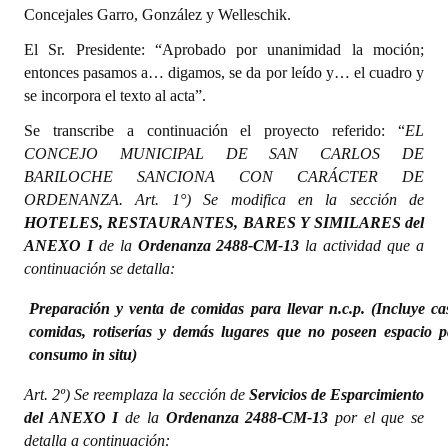
Concejales Garro, González y Welleschik.
El Sr. Presidente: “Aprobado por unanimidad la moción;
entonces pasamos a… digamos, se da por leído y… el cuadro y
se incorpora el texto al acta”.
Se transcribe a continuación el proyecto referido: “
EL
CONCEJO MUNICIPAL DE SAN CARLOS DE
BARILOCHE SANCIONA CON CARÁCTER DE
ORDENANZA. Art. 1°) Se modifica en la sección de
HOTELES, RESTAURANTES, BARES Y SIMILARES del
ANEXO I
de la
Ordenanza 2488-CM-13
la actividad que a
continuación se detalla:
Preparación y venta de comidas para llevar n.c.p. (Incluye ca
comidas, rotiserías y demás lugares que no poseen espacio p
consumo in situ)
Art. 2º) Se reemplaza la sección de
Servicios de Esparcimiento
del ANEXO I
de la
Ordenanza 2488-CM-13
por el que se
detalla a continuación: