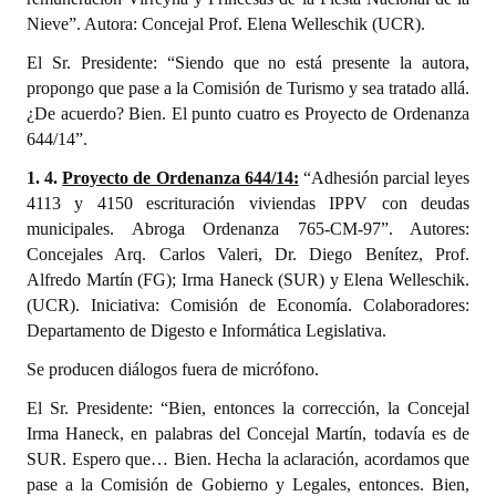
Huéspedes de Honor - Registro
Nieve”. Autora: Concejal Prof. Elena Welleschik (UCR).
El Sr. Presidente: “Siendo que no está presente la autora,
Antiguos Pobladores - Registro
propongo que pase a la Comisión de Turismo y sea tratado allá.
Reconocimientos - Registro
¿De acuerdo? Bien. El punto cuatro es Proyecto de Ordenanza
644/14”.
Bariloche, Municipio intercultural
1. 4.
Proyecto de Ordenanza 644/14:
“Adhesión parcial leyes
Entrega de distinciones
4113 y 4150 escrituración viviendas IPPV con deudas
municipales. Abroga Ordenanza 765-CM-97”. Autores:
REFORMA DE LA CARTA ORGÁNICA
Concejales Arq. Carlos Valeri, Dr. Diego Benítez, Prof.
Alfredo Martín (FG); Irma Haneck (SUR) y Elena Welleschik.
(UCR). Iniciativa: Comisión de Economía. Colaboradores:
Departamento de Digesto e Informática Legislativa.
Se producen diálogos fuera de micrófono.
El Sr. Presidente: “Bien, entonces la corrección, la Concejal
Irma Haneck, en palabras del Concejal Martín, todavía es de
SUR. Espero que… Bien. Hecha la aclaración, acordamos que
pase a la Comisión de Gobierno y Legales, entonces. Bien,