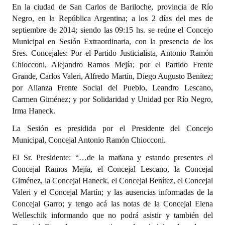
En la ciudad de San Carlos de Bariloche, provincia de Río
Programas
Negro, en la República Argentina; a los 2 días del mes de
septiembre de 2014; siendo las 09:15 hs. se reúne el Concejo
LEGISLACIÓN
Municipal en Sesión Extraordinaria, con la presencia de los
Sres. Concejales: Por el Partido Justicialista, Antonio Ramón
Constitución Nacional
Chiocconi, Alejandro Ramos Mejía; por el Partido Frente
Grande, Carlos Valeri, Alfredo Martín, Diego Augusto Benítez;
Constitución Provincial
por Alianza Frente Social del Pueblo, Leandro Lescano,
Carta Orgánica 2007
Carmen Giménez; y por Solidaridad y Unidad por Río Negro,
Irma Haneck.
Reglamento Interno
La Sesión es presidida por el Presidente del Concejo
Digesto
Municipal, Concejal Antonio Ramón Chiocconi.
El Sr. Presidente: “…de la mañana y estando presentes el
Organigrama
Concejal Ramos Mejía, el Concejal Lescano, la Concejal
Giménez, la Concejal Haneck, el Concejal Benítez, el Concejal
DOCUMENTOS
Valeri y el Concejal Martín; y las ausencias informadas de la
Concejal Garro; y tengo acá las notas de la Concejal Elena
Informes de Gestión
Welleschik informando que no podrá asistir y también del
Proyectos Presentados