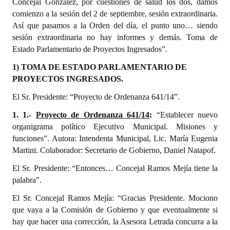
Concejal Gonzalez, por cuestiones de salud los dos, damos
comienzo a la sesión del 2 de septiembre, sesión extraordinaria.
Dictámenes Asesoría Letrada
Así que pasamos a la Orden del día, el punto uno… siendo
sesión extraordinaria no hay informes y demás. Toma de
Actas de Sesión
Estado Parlamentario de Proyectos Ingresados”.
Informes de Unidad Coordinadora
1) TOMA DE ESTADO PARLAMENTARIO DE
PROYECTOS INGRESADOS.
Ejecución Presupuestaria
El Sr. Presidente: “Proyecto de Ordenanza 641/14”.
Actas de Audiencias Públicas
1. 1.-
Proyecto de Ordenanza 641/14
:
“Establecer nuevo
organigrama político Ejecutivo Municipal. Misiones y
NORMATIVA
funciones”. Autora: Intendenta Municipal, Lic. María Eugenia
Martini. Colaborador: Secretario de Gobierno, Daniel Natapof.
Comunicaciones
El Sr. Presidente: “Entonces… Concejal Ramos Mejía tiene la
Declaraciones
palabra”.
Resoluciones
El Sr. Concejal Ramos Mejía: “Gracias Presidente. Mociono
que vaya a la Comisión de Gobierno y que eventualmente si
Resoluciones de Presidencia
hay que hacer una corrección, la Asesora Letrada concurra a la