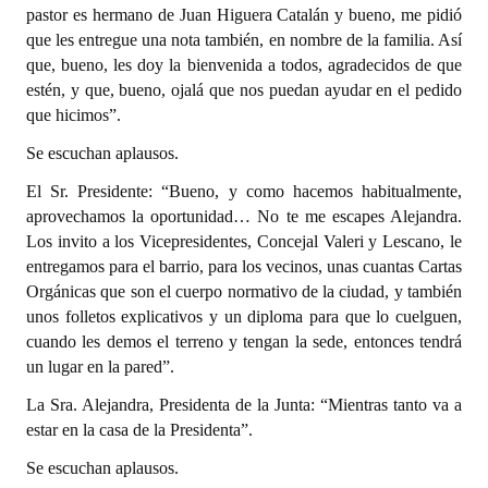
pastor es hermano de Juan Higuera Catalán y bueno, me pidió
Huéspedes de Honor - Registro
que les entregue una nota también, en nombre de la familia. Así
que, bueno, les doy la bienvenida a todos, agradecidos de que
Antiguos Pobladores - Registro
estén, y que, bueno, ojalá que nos puedan ayudar en el pedido
Reconocimientos - Registro
que hicimos”.
Se escuchan aplausos.
Bariloche, Municipio intercultural
El Sr. Presidente: “Bueno, y como hacemos habitualmente,
Entrega de distinciones
aprovechamos la oportunidad… No te me escapes Alejandra.
Los invito a los Vicepresidentes, Concejal Valeri y Lescano, le
REFORMA DE LA CARTA ORGÁNICA
entregamos para el barrio, para los vecinos, unas cuantas Cartas
Orgánicas que son el cuerpo normativo de la ciudad, y también
unos folletos explicativos y un diploma para que lo cuelguen,
cuando les demos el terreno y tengan la sede, entonces tendrá
un lugar en la pared”.
La Sra. Alejandra, Presidenta de la Junta: “Mientras tanto va a
estar en la casa de la Presidenta”.
Se escuchan aplausos.