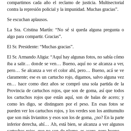
compartimos cada año el reclamo de justicia. Multisectorial
contra la represión policial y la impunidad. Muchas gracias”.
Se escuchan aplausos.
La Sra. Cristina Martín: “No sé si queda alguna pregunta o
algo para compartir. Gracias”.
El Sr. Presidente: “Muchas gracias”.
El Sr. Armando Aligia: “Aquí hay algunas fotos, no sabía cómo
iba a salir… donde se ven… Bueno, aquí no se alcanza a ver,
pero… Se alcanza a ver el color ahí, pero… Bueno, acá se ve
claramente; ese es un cartucho rojo, digamos, salvo alguna vez
en… hace como diez años se compró una sola partida de la
Provincia de cartuchos rojos, que son de goma, así que todos
los cartuchos rojos que están aquí, son de balas de acero; y
como les digo, se distinguen por el peso. En esas fotos se
pueden ver los cartuchos rojos, y los verdes son los antitumulto
que son más livianitos y esos son los de goma, ¿no? En la parte
inferior derecha, ahí… Ah, está bien, se alcanza a ver algunos
cartuchos rojos, que no son de plomo, es acero, pero bueno…