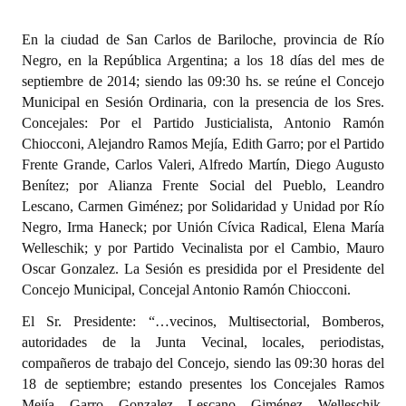
Programas
En la ciudad de San Carlos de Bariloche, provincia de Río
LEGISLACIÓN
Negro, en la República Argentina; a los 18 días del mes de
septiembre de 2014; siendo las 09:30 hs. se reúne el Concejo
Constitución Nacional
Municipal en Sesión Ordinaria, con la presencia de los Sres.
Concejales: Por el Partido Justicialista, Antonio Ramón
Constitución Provincial
Chiocconi, Alejandro Ramos Mejía, Edith Garro; por el Partido
Frente Grande, Carlos Valeri, Alfredo Martín, Diego Augusto
Carta Orgánica 2007
Benítez; por Alianza Frente Social del Pueblo, Leandro
Lescano, Carmen Giménez; por Solidaridad y Unidad por Río
Reglamento Interno
Negro, Irma Haneck; por Unión Cívica Radical, Elena María
Welleschik; y por Partido Vecinalista por el Cambio, Mauro
Digesto
Oscar Gonzalez. La Sesión es presidida por el Presidente del
Organigrama
Concejo Municipal, Concejal Antonio Ramón Chiocconi.
El Sr. Presidente: “…vecinos, Multisectorial, Bomberos,
DOCUMENTOS
autoridades de la Junta Vecinal, locales, periodistas,
compañeros de trabajo del Concejo, siendo las 09:30 horas del
Informes de Gestión
18 de septiembre; estando presentes los Concejales Ramos
Mejía, Garro, Gonzalez, Lescano, Giménez, Welleschik,
Proyectos Presentados