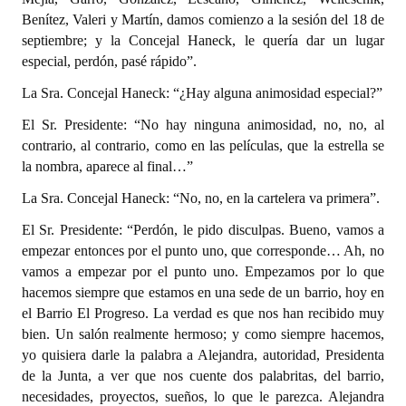
Benítez, Valeri y Martín, damos comienzo a la sesión del 18 de
Dictámenes Asesoría Letrada
septiembre; y la Concejal Haneck, le quería dar un lugar
especial, perdón, pasé rápido”.
Actas de Sesión
La Sra. Concejal Haneck: “¿Hay alguna animosidad especial?”
Informes de Unidad Coordinadora
El Sr. Presidente: “No hay ninguna animosidad, no, no, al
contrario, al contrario, como en las películas, que la estrella se
Ejecución Presupuestaria
la nombra, aparece al final…”
Actas de Audiencias Públicas
La Sra. Concejal Haneck: “No, no, en la cartelera va primera”.
NORMATIVA
El Sr. Presidente: “Perdón, le pido disculpas. Bueno, vamos a
empezar entonces por el punto uno, que corresponde… Ah, no
Comunicaciones
vamos a empezar por el punto uno. Empezamos por lo que
hacemos siempre que estamos en una sede de un barrio, hoy en
Declaraciones
el Barrio El Progreso. La verdad es que nos han recibido muy
bien. Un salón realmente hermoso; y como siempre hacemos,
Resoluciones
yo quisiera darle la palabra a Alejandra, autoridad, Presidenta
de la Junta, a ver que nos cuente dos palabritas, del barrio,
Resoluciones de Presidencia
necesidades, proyectos, sueños, lo que le parezca. Alejandra