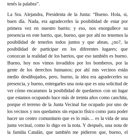
tenés la palabra”.
INSTITUCIONAL
La Sra. Alejandra, Presidenta de la Junta: “Bueno. Hola, si,
Antiguos Pobladores
buen día. Nada, era agradecerles la posibilidad de estar por
primera vez en nuestro barrio; y eso, nos enorgullece su
Noticias Destacadas
presencia en este barrio, que, bueno, que por ahí no tenemos la
posibilidad de tenerlos todos juntos y que abran, ¿no?, la
Registros y Distinciones
posibilidad de participar en los diferentes lugares; que
Datos Históricos
conozcan la realidad de los barrios, que eso también es bueno.
Bueno, hoy nos vimos invadidos por los bomberos, por la
Premio al Mérito - Registro
gente de los derechos humanos; por ahí mis vecinos están
medio desdibujados, pero, bueno, la idea era agradecerles su
Audiencias Públicas - Registro
presencia, y bueno, entregarles una nota que es una solicitud de
ver cómo encaramos la posibilidad de quedarnos con un lugar
Mujeres que Dejaron Huellas - Registro
que estamos ocupando hace más de treinta años como canchita,
Periodistas Decanos - Registro
porque el terreno de la Junta Vecinal fue ocupado por uno de
los vecinos y nos quedamos sin espacio físico como para poder
Ciudadano Ilustre - Registro
hacer un centro comunitario que es lo más… es la vida de una
junta vecinal, como lo digo en la nota. Y después, una nota de
Banca del Vecino - Registro
la familia Catalán, que también me pidieron que, bueno, el