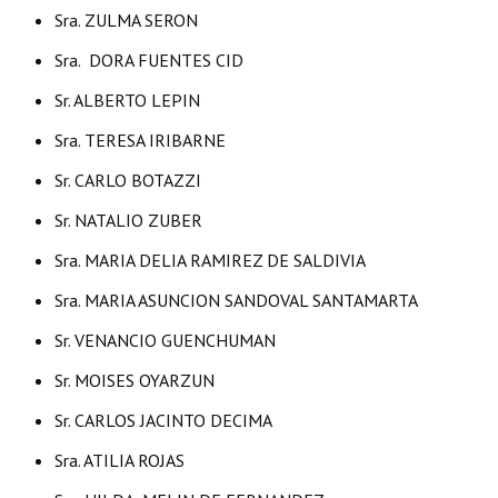
INSTITUCIONAL
Sra. ZULMA SERON
Sra. DORA FUENTES CID
Antiguos Pobladores
Sr. ALBERTO LEPIN
Noticias Destacadas
Sra. TERESA IRIBARNE
Registros y Distinciones
Sr. CARLO BOTAZZI
Datos Históricos
Sr. NATALIO ZUBER
Premio al Mérito - Registro
Sra. MARIA DELIA RAMIREZ DE SALDIVIA
Audiencias Públicas - Registro
Sra. MARIA ASUNCION SANDOVAL SANTAMARTA
Mujeres que Dejaron Huellas - Registro
Sr. VENANCIO GUENCHUMAN
Sr. MOISES OYARZUN
Periodistas Decanos - Registro
Sr. CARLOS JACINTO DECIMA
Ciudadano Ilustre - Registro
Sra. ATILIA ROJAS
Banca del Vecino - Registro