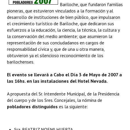
Bariloche, que fundaron familias
Programas
pioneras, que estuvieron vinculados a la formación y al
desarrollo de instituciones de bien público, que impulsaron
LEGISLACIÓN
el crecimiento turístico de Bariloche, que dedicaron sus
esfuerzos a la educación, la ciencia, la técnica, la cultura y
Constitución Nacional
la conservación del medio ambiente; que asumieron la
representación de sus conciudadanos en cargos de
Constitución Provincial
responsabilidad cívica y, que de una u otra manera,
obtuvieron ya el silencioso reconocimiento de los
Carta Orgánica 2007
barilochenses.
Reglamento Interno
El evento se llevará a Cabo el Día 3 de Mayo de 2007 a
Digesto
las 16hs. en las instalaciones del Hotel Nevada.
Organigrama
A propuesta del Sr. Intendente Municipal, de la Presidencia
del cuerpo y de los Sres. Concejales, la nómina de
DOCUMENTOS
pobladores distinguidos
es la siguiente:
Informes de Gestión
Sra. BEATRIZ NOEMI HUERTA
Proyectos Presentados