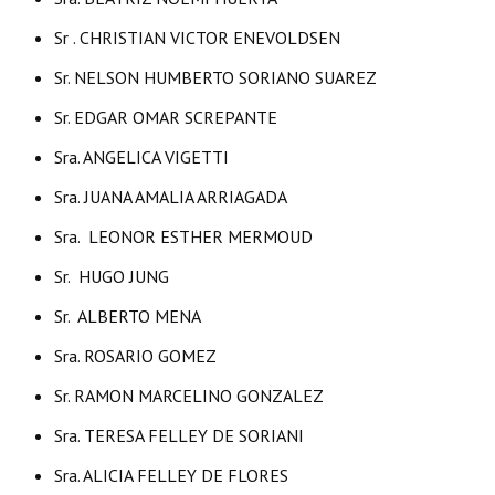
Sr . CHRISTIAN VICTOR ENEVOLDSEN
Dictámenes Asesoría Letrada
Sr. NELSON HUMBERTO SORIANO SUAREZ
Actas de Sesión
Sr. EDGAR OMAR SCREPANTE
Informes de Unidad Coordinadora
Sra. ANGELICA VIGETTI
Ejecución Presupuestaria
Sra. JUANA AMALIA ARRIAGADA
Actas de Audiencias Públicas
Sra. LEONOR ESTHER MERMOUD
NORMATIVA
Sr. HUGO JUNG
Sr. ALBERTO MENA
Comunicaciones
Sra. ROSARIO GOMEZ
Declaraciones
Sr. RAMON MARCELINO GONZALEZ
Resoluciones
Sra. TERESA FELLEY DE SORIANI
Resoluciones de Presidencia
Sra. ALICIA FELLEY DE FLORES