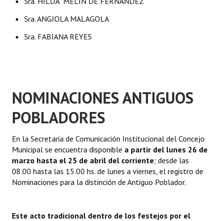
Sra. HILDA MELIN DE FERNANDEZ
Huéspedes de Honor - Registro
Sra. ANGIOLA MALAGOLA
Antiguos Pobladores - Registro
Sra. FABIANA REYES
Reconocimientos - Registro
Bariloche, Municipio intercultural
Entrega de distinciones
NOMINACIONES ANTIGUOS
POBLADORES
REFORMA DE LA CARTA ORGÁNICA
En la Secretaria de Comunicación Institucional del Concejo
Municipal se encuentra disponible
a partir del lunes 26 de
marzo hasta el 25 de abril del corriente
; desde las
08.00 hasta las 15.00 hs. de lunes a viernes, el registro de
Nominaciones para la distinción de Antiguo Poblador.
Este acto tradicional dentro de los festejos por el