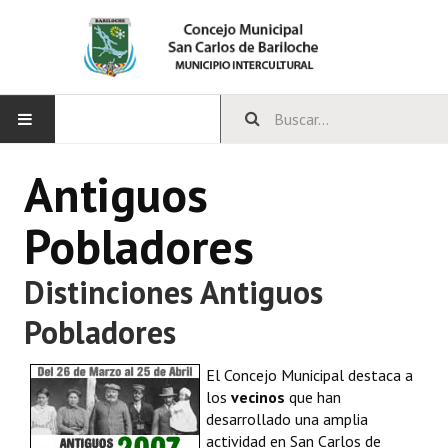
INICIO
Antiguos
CONCEJO
Pobladores
Bloques Políticos
Distinciones Antiguos
Integrantes del Concejo
Pobladores
Comisiones Permanentes
El Concejo Municipal destaca a
Comisiones Especiales
los
vecinos
que han
desarrollado una amplia
Concejales Mandato Cumplido
actividad en San Carlos de