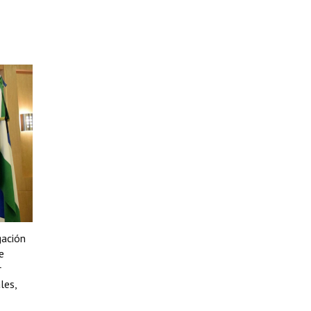
gación
e
r
les,