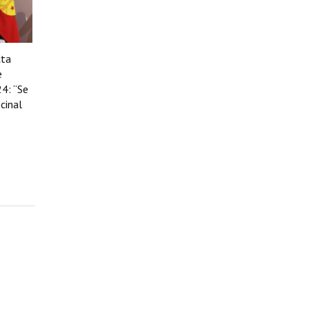
cta
e
4: “Se
cinal