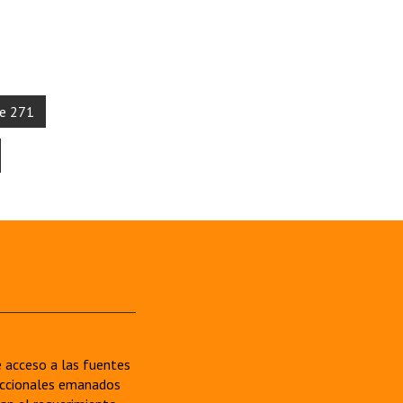
de 271
re acceso a las fuentes
sdiccionales emanados