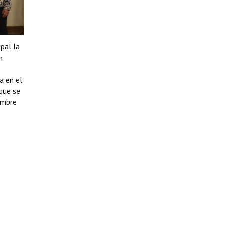
pal la
n
a en el
que se
ombre