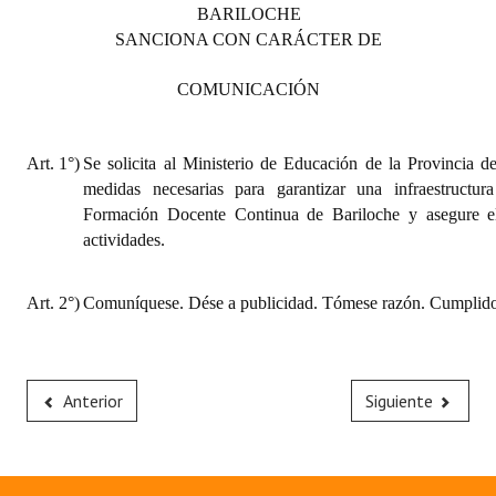
BARILOCHE
Huéspedes de Honor - Registro
SANCIONA CON CARÁCTER DE
Antiguos Pobladores - Registro
COMUNICACIÓN
Reconocimientos - Registro
Bariloche, Municipio intercultural
Art. 1°)
Se solicita al Ministerio de Educación de la Provincia d
medidas necesarias para garantizar una infraestructur
Entrega de distinciones
Formación Docente Continua de Bariloche y asegure el
actividades.
REFORMA DE LA CARTA ORGÁNICA
Art. 2°)
Comuníquese. Dése a publicidad. Tómese razón. Cumplido,
Anterior
Siguiente