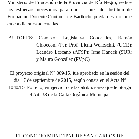
Ministerio de Educación de la Provincia de Río Negro, realice
INSTITUCIONAL
los esfuerzos necesarios para que la tarea del Instituto de
Formación Docente Continua de Bariloche pueda desarrollarse
Antiguos Pobladores
en condiciones adecuadas.
Noticias Destacadas
AUTORES: Comisión Legislativa Concejales, Ramón
Registros y Distinciones
Chiocconi (PJ); Prof. Elena Welleschik (UCR);
Leandro Lescano (AFSP); Irma Haneck (SUR)
Datos Históricos
y Mauro González (PVpC)
Premio al Mérito - Registro
El proyecto original Nº 889/15, fue aprobado en la sesión del
día 17 de septiembre de 2015, según consta en el Acta Nº
Audiencias Públicas - Registro
1040/15. Por ello, en ejercicio de las atribuciones que le otorga
Mujeres que Dejaron Huellas - Registro
el Art. 38 de la Carta Orgánica Municipal,
Periodistas Decanos - Registro
Ciudadano Ilustre - Registro
Banca del Vecino - Registro
EL CONCEJO MUNICIPAL DE SAN CARLOS DE