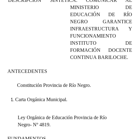
DESCRIPCIÓN SINTÉTICA: COMUNICAR AL
Programas
MINISTERIO DE
EDUCACIÓN DE RÍO
LEGISLACIÓN
NEGRO GARANTICE
INFRAESTRUCTURA Y
Constitución Nacional
FUNCIONAMIENTO
INSTITUTO DE
Constitución Provincial
FORMACIÓN DOCENTE
CONTINUA BARILOCHE.
Carta Orgánica 2007
ANTECEDENTES
Reglamento Interno
Digesto
Constitución Provincia de Río Negro.
Organigrama
Carta Orgánica Municipal.
DOCUMENTOS
Ley Orgánica de Educación Provincia de Río
Negro- Nº 4819.
Informes de Gestión
FUNDAMENTOS
Proyectos Presentados