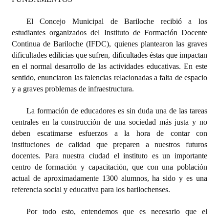
Dictámenes Asesoría Letrada
El Concejo Municipal de Bariloche recibió a los
estudiantes organizados del Instituto de Formación Docente
Actas de Sesión
Continua de Bariloche (IFDC), quienes plantearon las graves
dificultades edilicias que sufren, dificultades éstas que impactan
Informes de Unidad Coordinadora
en el normal desarrollo de las actividades educativas. En este
sentido, enunciaron las falencias relacionadas a falta de espacio
Ejecución Presupuestaria
y a graves problemas de infraestructura.
Actas de Audiencias Públicas
La formación de educadores es sin duda una de las tareas
NORMATIVA
centrales en la construcción de una sociedad más justa y no
deben escatimarse esfuerzos a la hora de contar con
Comunicaciones
instituciones de calidad que preparen a nuestros futuros
docentes. Para nuestra ciudad el instituto es un importante
Declaraciones
centro de formación y capacitación, que con una población
actual de aproximadamente 1300 alumnos, ha sido y es una
Resoluciones
referencia social y educativa para los barilochenses.
Resoluciones de Presidencia
Por todo esto, entendemos que es necesario que el