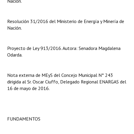
Nación.
Dictámenes Asesoría Letrada
Resolución 31/2016 del Ministerio de Energía y Minería de
Actas de Sesión
Nación.
Informes de Unidad Coordinadora
Proyecto de Ley 913/2016. Autora: Senadora Magdalena
Ejecución Presupuestaria
Odarda.
Actas de Audiencias Públicas
NORMATIVA
Nota externa de MEyS del Concejo Municipal N° 243
dirigida al Sr. Oscar Ciuffo, Delegado Regional ENARGAS del
16 de mayo de 2016.
Comunicaciones
Declaraciones
Resoluciones
FUNDAMENTOS
Resoluciones de Presidencia