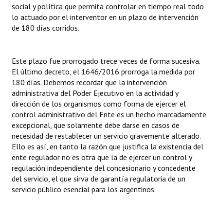
social y política que permita controlar en tiempo real todo
Huéspedes de Honor - Registro
lo actuado por el interventor en un plazo de intervención
de 180 días corridos.
Antiguos Pobladores - Registro
Reconocimientos - Registro
Este plazo fue prorrogado trece veces de forma sucesiva.
Bariloche, Municipio intercultural
El último decreto, el 1646/2016 prorroga la medida por
180 días. Debemos recordar que la intervención
Entrega de distinciones
administrativa del Poder Ejecutivo en la actividad y
dirección de los organismos como forma de ejercer el
REFORMA DE LA CARTA ORGÁNICA
control administrativo del Ente es un hecho marcadamente
excepcional, que solamente debe darse en casos de
necesidad de restablecer un servicio gravemente alterado.
Ello es así, en tanto la razón que justifica la existencia del
ente regulador no es otra que la de ejercer un control y
regulación independiente del concesionario y concedente
del servicio, el que sirva de garantía regulatoria de un
servicio público esencial para los argentinos.