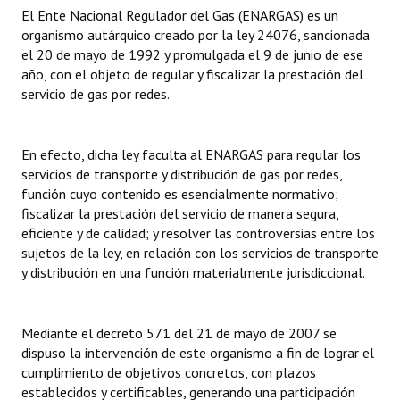
INSTITUCIONAL
El Ente Nacional Regulador del Gas (ENARGAS) es un
organismo autárquico creado por la ley 24076, sancionada
Antiguos Pobladores
el 20 de mayo de 1992 y promulgada el 9 de junio de ese
año, con el objeto de regular y fiscalizar la prestación del
Noticias Destacadas
servicio de gas por redes.
Registros y Distinciones
En efecto, dicha ley faculta al ENARGAS para regular los
Datos Históricos
servicios de transporte y distribución de gas por redes,
función cuyo contenido es esencialmente normativo;
Premio al Mérito - Registro
fiscalizar la prestación del servicio de manera segura,
eficiente y de calidad; y resolver las controversias entre los
Audiencias Públicas - Registro
sujetos de la ley, en relación con los servicios de transporte
y distribución en una función materialmente jurisdiccional.
Mujeres que Dejaron Huellas - Registro
Periodistas Decanos - Registro
Mediante el decreto 571 del 21 de mayo de 2007 se
Ciudadano Ilustre - Registro
dispuso la intervención de este organismo a fin de lograr el
cumplimiento de objetivos concretos, con plazos
Banca del Vecino - Registro
establecidos y certificables, generando una participación