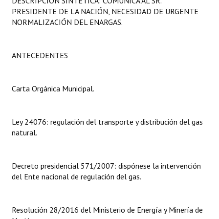
DESCRIPCIÓN SINTÉTICA: COMUNICA AL SR.
Programas
PRESIDENTE DE LA NACIÓN, NECESIDAD DE URGENTE
NORMALIZACIÓN DEL ENARGAS.
LEGISLACIÓN
Constitución Nacional
ANTECEDENTES
Constitución Provincial
Carta Orgánica Municipal.
Carta Orgánica 2007
Reglamento Interno
Ley 24076: regulación del transporte y distribución del gas
natural.
Digesto
Organigrama
Decreto presidencial 571/2007: dispónese la intervención
del Ente nacional de regulación del gas.
DOCUMENTOS
Informes de Gestión
Resolución 28/2016 del Ministerio de Energía y Minería de
Proyectos Presentados