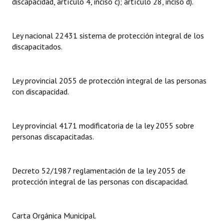
discapacidad, artículo 4, inciso c); artículo 28, inciso d).
Dictámenes Asesoría Letrada
Ley nacional 22431 sistema de protección integral de los
Actas de Sesión
discapacitados.
Informes de Unidad Coordinadora
Ley provincial 2055 de protección integral de las personas
Ejecución Presupuestaria
con discapacidad.
Actas de Audiencias Públicas
NORMATIVA
Ley provincial 4171 modificatoria de la ley 2055 sobre
personas discapacitadas.
Comunicaciones
Declaraciones
Decreto 52/1987 reglamentación de la ley 2055 de
protección integral de las personas con discapacidad.
Resoluciones
Resoluciones de Presidencia
Carta Orgánica Municipal.