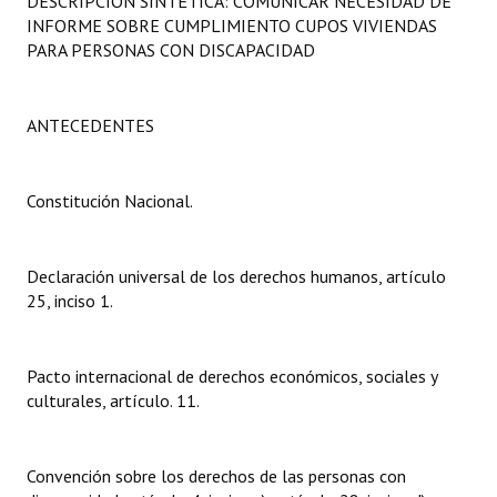
DESCRIPCIÓN SINTÉTICA: COMUNICAR NECESIDAD DE
Programas
INFORME SOBRE CUMPLIMIENTO CUPOS VIVIENDAS
PARA PERSONAS CON DISCAPACIDAD
LEGISLACIÓN
Constitución Nacional
ANTECEDENTES
Constitución Provincial
Constitución Nacional.
Carta Orgánica 2007
Reglamento Interno
Declaración universal de los derechos humanos, artículo
25, inciso 1.
Digesto
Organigrama
Pacto internacional de derechos económicos, sociales y
culturales, artículo. 11.
DOCUMENTOS
Informes de Gestión
Convención sobre los derechos de las personas con
Proyectos Presentados