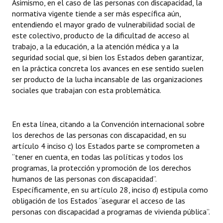
Asimismo, en el caso de las personas con discapacidad, la
Huéspedes de Honor - Registro
normativa vigente tiende a ser más específica aún,
entendiendo el mayor grado de vulnerabilidad social de
Antiguos Pobladores - Registro
este colectivo, producto de la dificultad de acceso al
trabajo, a la educación, a la atención médica y a la
Reconocimientos - Registro
seguridad social que, si bien los Estados deben garantizar,
en la práctica concreta los avances en ese sentido suelen
Bariloche, Municipio intercultural
ser producto de la lucha incansable de las organizaciones
sociales que trabajan con esta problemática.
Entrega de distinciones
REFORMA DE LA CARTA ORGÁNICA
En esta línea, citando a la Convención internacional sobre
los derechos de las personas con discapacidad, en su
artículo 4 inciso c) los Estados parte se comprometen a
“tener en cuenta, en todas las políticas y todos los
programas, la protección y promoción de los derechos
humanos de las personas con discapacidad”.
Específicamente, en su artículo 28, inciso d) estipula como
obligación de los Estados “asegurar el acceso de las
personas con discapacidad a programas de vivienda pública”.