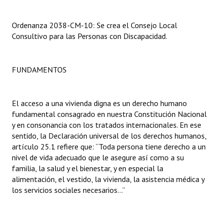
INSTITUCIONAL
Ordenanza 2038-CM-10: Se crea el Consejo Local
Antiguos Pobladores
Consultivo para las Personas con Discapacidad.
Noticias Destacadas
FUNDAMENTOS
Registros y Distinciones
Datos Históricos
El acceso a una vivienda digna es un derecho humano
Premio al Mérito - Registro
fundamental consagrado en nuestra Constitución Nacional
y en consonancia con los tratados internacionales. En ese
Audiencias Públicas - Registro
sentido, la Declaración universal de los derechos humanos,
artículo 25.1 refiere que: “Toda persona tiene derecho a un
Mujeres que Dejaron Huellas - Registro
nivel de vida adecuado que le asegure así como a su
familia, la salud y el bienestar, y en especial la
Periodistas Decanos - Registro
alimentación, el vestido, la vivienda, la asistencia médica y
los servicios sociales necesarios...”
Ciudadano Ilustre - Registro
Banca del Vecino - Registro