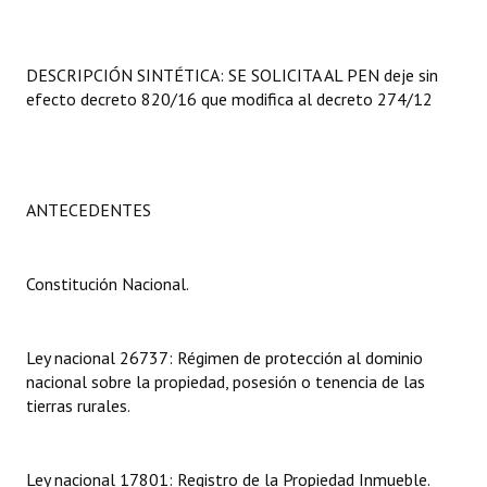
Programas
LEGISLACIÓN
DESCRIPCIÓN SINTÉTICA: SE SOLICITA AL PEN deje sin
efecto decreto 820/16 que modifica al decreto 274/12
Constitución Nacional
Constitución Provincial
ANTECEDENTES
Carta Orgánica 2007
Reglamento Interno
Constitución Nacional.
Digesto
Organigrama
Ley nacional 26737: Régimen de protección al dominio
nacional sobre la propiedad, posesión o tenencia de las
DOCUMENTOS
tierras rurales.
Informes de Gestión
Ley nacional 17801: Registro de la Propiedad Inmueble.
Proyectos Presentados