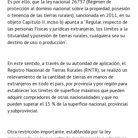
Es por ello, que la ley nacional 26737 (Régimen de
Huéspedes de Honor - Registro
protección al dominio nacional sobre la propiedad, posesión
o tenencia de las tierras rurales), sancionada en 2011, en su
Antiguos Pobladores - Registro
objeto Capítulo II, inciso b) apunta a “Regular, respecto de
las personas físicas y jurídicas extranjeras, los límites a la
Reconocimientos - Registro
titularidad y posesión de tierras rurales, cualquiera sea su
destino de uso o producción”.
Bariloche, Municipio intercultural
Entrega de distinciones
En este sentido, a través de su autoridad de aplicación, el
Registro Nacional de Tierras Rurales (RNTR), se realizó un
REFORMA DE LA CARTA ORGÁNICA
relevamiento de la cantidad de tierras en manos de
extranjeros en todo el país, por provincia y por región para
establecer los límites de superficie máximos que pueden
adquirir compradores de otras nacionalidades y que no
pueden superar el 15 % de la superficie nacional, provincial
y subprovincial.
Otra restricción importante, establecida por la ley