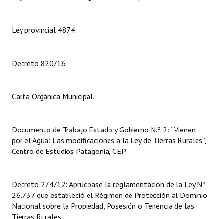
Dictámenes Asesoría Letrada
Ley provincial 4874.
Actas de Sesión
Informes de Unidad Coordinadora
Decreto 820/16.
Ejecución Presupuestaria
Carta Orgánica Municipal.
Actas de Audiencias Públicas
NORMATIVA
Documento de Trabajo Estado y Gobierno N.º 2: “Vienen
por el Agua: Las modificaciones a la Ley de Tierras Rurales”,
Comunicaciones
Centro de Estudios Patagonia, CEP.
Declaraciones
Decreto 274/12: Apruébase la reglamentación de la Ley Nº
Resoluciones
26.737 que estableció el Régimen de Protección al Dominio
Resoluciones de Presidencia
Nacional sobre la Propiedad, Posesión o Tenencia de las
Tierras Rurales.