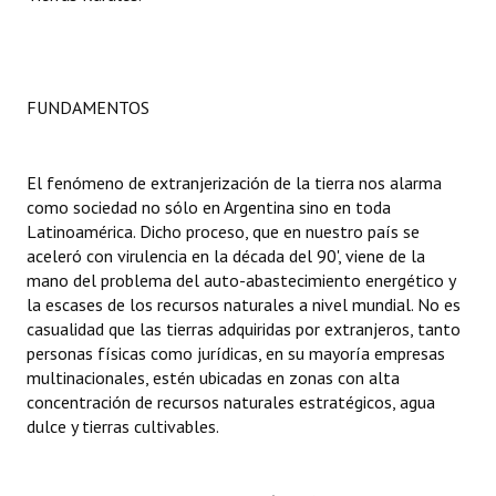
INSTITUCIONAL
Antiguos Pobladores
FUNDAMENTOS
Noticias Destacadas
Registros y Distinciones
El fenómeno de extranjerización de la tierra nos alarma
Datos Históricos
como sociedad no sólo en Argentina sino en toda
Latinoamérica. Dicho proceso, que en nuestro país se
Premio al Mérito - Registro
aceleró con virulencia en la década del 90', viene de la
mano del problema del auto-abastecimiento energético y
Audiencias Públicas - Registro
la escases de los recursos naturales a nivel mundial. No es
casualidad que las tierras adquiridas por extranjeros, tanto
Mujeres que Dejaron Huellas - Registro
personas físicas como jurídicas, en su mayoría empresas
multinacionales, estén ubicadas en zonas con alta
Periodistas Decanos - Registro
concentración de recursos naturales estratégicos, agua
dulce y tierras cultivables.
Ciudadano Ilustre - Registro
Banca del Vecino - Registro