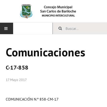
INICIO
Comunicaciones
CONCEJO
Bloques Políticos
C-17-858
Integrantes del Concejo
17 Mayo 2017
Comisiones Permanentes
Comisiones Especiales
COMUNICACIÓN N.º 858-CM-17
Concejales Mandato Cumplido