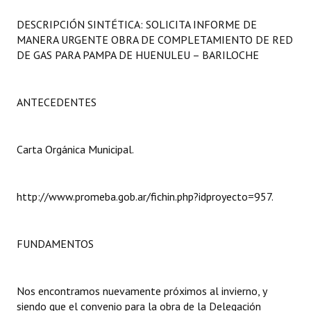
Programas
DESCRIPCIÓN SINTÉTICA: SOLICITA INFORME DE
MANERA URGENTE OBRA DE COMPLETAMIENTO DE RED
LEGISLACIÓN
DE GAS PARA PAMPA DE HUENULEU – BARILOCHE
Constitución Nacional
ANTECEDENTES
Constitución Provincial
Carta Orgánica 2007
Carta Orgánica Municipal.
Reglamento Interno
Digesto
http://www.promeba.gob.ar/fichin.php?idproyecto=957.
Organigrama
FUNDAMENTOS
DOCUMENTOS
Informes de Gestión
Nos encontramos nuevamente próximos al invierno, y
siendo que el convenio para la obra de la Delegación
Proyectos Presentados