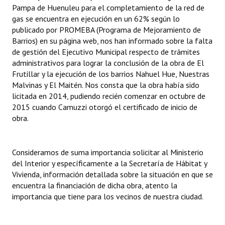
Pampa de Huenuleu para el completamiento de la red de
gas se encuentra en ejecución en un 62% según lo
Dictámenes Asesoría Letrada
publicado por PROMEBA (Programa de Mejoramiento de
Barrios) en su página web, nos han informado sobre la falta
Actas de Sesión
de gestión del Ejecutivo Municipal respecto de trámites
Informes de Unidad Coordinadora
administrativos para lograr la conclusión de la obra de El
Frutillar y la ejecución de los barrios Nahuel Hue, Nuestras
Ejecución Presupuestaria
Malvinas y El Maitén. Nos consta que la obra había sido
licitada en 2014, pudiendo recién comenzar en octubre de
Actas de Audiencias Públicas
2015 cuando Camuzzi otorgó el certificado de inicio de
obra.
NORMATIVA
Comunicaciones
Consideramos de suma importancia solicitar al Ministerio
del Interior y específicamente a la Secretaría de Hábitat y
Declaraciones
Vivienda, información detallada sobre la situación en que se
encuentra la financiación de dicha obra, atento la
Resoluciones
importancia que tiene para los vecinos de nuestra ciudad.
Resoluciones de Presidencia