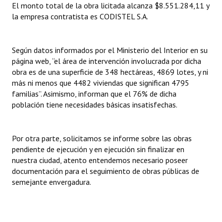
El monto total de la obra licitada alcanza $8.551.284,11 y
INSTITUCIONAL
la empresa contratista es CODISTEL S.A.
Antiguos Pobladores
Según datos informados por el Ministerio del Interior en su
Noticias Destacadas
página web, “el área de intervención involucrada por dicha
Registros y Distinciones
obra es de una superficie de 348 hectáreas, 4869 lotes, y ni
más ni menos que 4482 viviendas que significan 4795
Datos Históricos
familias”. Asimismo, informan que el 76% de dicha
población tiene necesidades básicas insatisfechas.
Premio al Mérito - Registro
Audiencias Públicas - Registro
Por otra parte, solicitamos se informe sobre las obras
pendiente de ejecución y en ejecución sin finalizar en
Mujeres que Dejaron Huellas - Registro
nuestra ciudad, atento entendemos necesario poseer
documentación para el seguimiento de obras públicas de
Periodistas Decanos - Registro
semejante envergadura.
Ciudadano Ilustre - Registro
Banca del Vecino - Registro