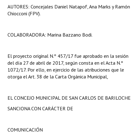
AUTORES: Concejales Daniel Natapof, Ana Marks y Ramón
Huéspedes de Honor - Registro
Chiocconi (FPV).
Antiguos Pobladores - Registro
Reconocimientos - Registro
COLABORADORA: Marina Bazzano Bodi.
Bariloche, Municipio intercultural
El proyecto original N.º 457/17 fue aprobado en la sesión
Entrega de distinciones
del día 27 de abril de 2017, según consta en el Acta N.º
1072/17. Por ello, en ejercicio de las atribuciones que le
REFORMA DE LA CARTA ORGÁNICA
otorga el Art. 38 de la Carta Orgánica Municipal,
EL CONCEJO MUNICIPAL DE SAN CARLOS DE BARILOCHE
SANCIONA CON CARÁCTER DE
COMUNICACIÓN