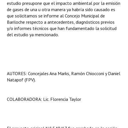
estudio presupone que el impacto ambiental por la emisión
Huéspedes de Honor - Registro
de gases de una u otra manera ya habría sido causado es
que solicitamos se informe al Concejo Municipal de
Antiguos Pobladores - Registro
Bariloche respecto a antecedentes, diagnósticos previos
y/o informes técnicos que han fundamentado la solicitud
Reconocimientos - Registro
del estudio ya mencionado.
Bariloche, Municipio intercultural
Entrega de distinciones
REFORMA DE LA CARTA ORGÁNICA
AUTORES: Concejales Ana Marks, Ramón Chiocconi y Daniel
Natapof (FPV).
COLABORADORA: Lic. Florencia Taylor