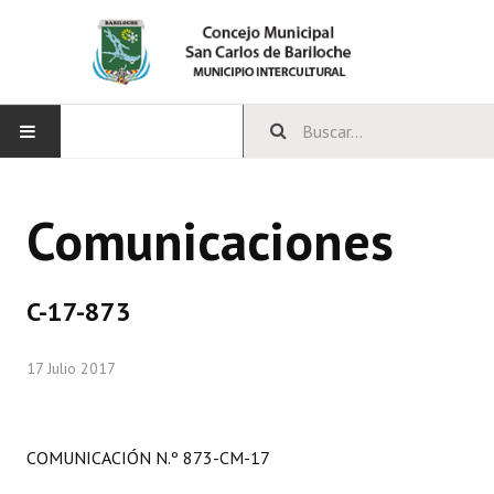
INICIO
Comunicaciones
CONCEJO
Bloques Políticos
C-17-873
Integrantes del Concejo
17 Julio 2017
Comisiones Permanentes
Comisiones Especiales
COMUNICACIÓN N.º 873-CM-17
Concejales Mandato Cumplido