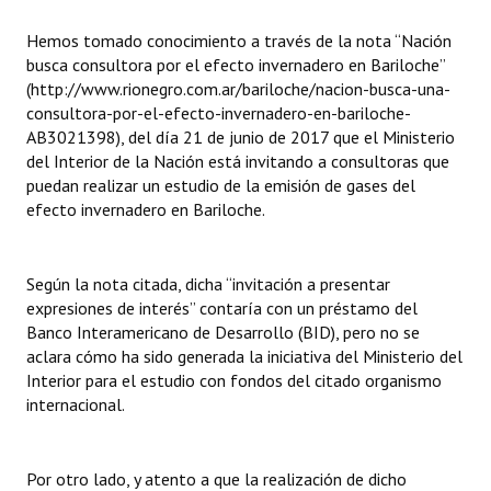
INSTITUCIONAL
Hemos tomado conocimiento a través de la nota “Nación
busca consultora por el efecto invernadero en Bariloche”
Antiguos Pobladores
(http://www.rionegro.com.ar/bariloche/nacion-busca-una-
Noticias Destacadas
consultora-por-el-efecto-invernadero-en-bariloche-
AB3021398), del día 21 de junio de 2017 que el Ministerio
Registros y Distinciones
del Interior de la Nación está invitando a consultoras que
puedan realizar un estudio de la emisión de gases del
Datos Históricos
efecto invernadero en Bariloche.
Premio al Mérito - Registro
Según la nota citada, dicha “invitación a presentar
Audiencias Públicas - Registro
expresiones de interés” contaría con un préstamo del
Banco Interamericano de Desarrollo (BID), pero no se
Mujeres que Dejaron Huellas - Registro
aclara cómo ha sido generada la iniciativa del Ministerio del
Periodistas Decanos - Registro
Interior para el estudio con fondos del citado organismo
internacional.
Ciudadano Ilustre - Registro
Banca del Vecino - Registro
Por otro lado, y atento a que la realización de dicho