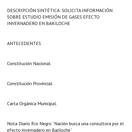
Programas
DESCRIPCIÓN SINTÉTICA: SOLICITA INFORMACIÓN
SOBRE ESTUDIO EMISIÓN DE GASES EFECTO
LEGISLACIÓN
INVERNADERO EN BARILOCHE
Constitución Nacional
ANTECEDENTES
Constitución Provincial
Carta Orgánica 2007
Constitución Nacional.
Reglamento Interno
Digesto
Constitución Provincial.
Organigrama
Carta Orgánica Municipal.
DOCUMENTOS
Informes de Gestión
Nota Diario Río Negro “Nación busca una consultora por el
efecto invernadero en Bariloche”
Proyectos Presentados