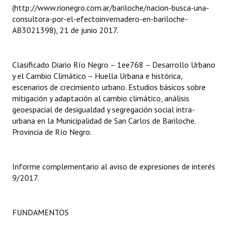
(http://www.rionegro.com.ar/bariloche/nacion-busca-una-
consultora-por-el-efectoinvernadero-en-bariloche-
Dictámenes Asesoría Letrada
AB3021398), 21 de junio 2017.
Actas de Sesión
Informes de Unidad Coordinadora
Clasificado Diario Río Negro – 1ee768 – Desarrollo Urbano
y el Cambio Climático – Huella Urbana e histórica,
Ejecución Presupuestaria
escenarios de crecimiento urbano. Estudios básicos sobre
mitigación y adaptación al cambio climático, análisis
Actas de Audiencias Públicas
geoespacial de desigualdad y segregación social intra-
urbana en la Municipalidad de San Carlos de Bariloche.
NORMATIVA
Provincia de Río Negro.
Comunicaciones
Informe complementario al aviso de expresiones de interés
Declaraciones
9/2017.
Resoluciones
FUNDAMENTOS
Resoluciones de Presidencia