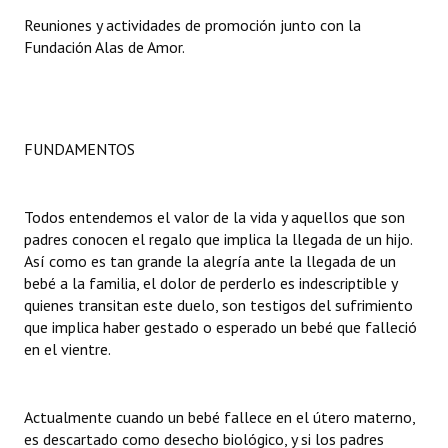
Reuniones y actividades de promoción junto con la
Dictámenes Asesoría Letrada
Fundación Alas de Amor.
Actas de Sesión
Informes de Unidad Coordinadora
FUNDAMENTOS
Ejecución Presupuestaria
Actas de Audiencias Públicas
Todos entendemos el valor de la vida y aquellos que son
padres conocen el regalo que implica la llegada de un hijo.
NORMATIVA
Así como es tan grande la alegría ante la llegada de un
bebé a la familia, el dolor de perderlo es indescriptible y
Comunicaciones
quienes transitan este duelo, son testigos del sufrimiento
que implica haber gestado o esperado un bebé que falleció
Declaraciones
en el vientre.
Resoluciones
Actualmente cuando un bebé fallece en el útero materno,
Resoluciones de Presidencia
es descartado como desecho biológico, y si los padres