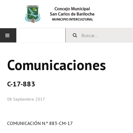
INICIO
Comunicaciones
CONCEJO
Bloques Políticos
C-17-883
Integrantes del Concejo
08 Septiembre 2017
Comisiones Permanentes
Comisiones Especiales
COMUNICACIÓN N.º 883-CM-17
Concejales Mandato Cumplido