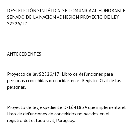
Programas
DESCRIPCIÓN SINTÉTICA: SE COMUNICA AL HONORABLE
SENADO DE LA NACIÓN ADHESIÓN PROYECTO DE LEY
LEGISLACIÓN
S2526/17
Constitución Nacional
Constitución Provincial
ANTECEDENTES
Carta Orgánica 2007
Reglamento Interno
Proyecto de ley S2526/17: Libro de defunciones para
personas concebidas no nacidas en el Registro Civil de las
Digesto
personas.
Organigrama
Proyecto de ley, expediente D-1641834 que implementa el
DOCUMENTOS
libro de defunciones de concebidos no nacidos en el
registro del estado civil, Paraguay.
Informes de Gestión
Proyectos Presentados