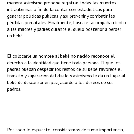
manera. Asimismo propone registrar todas las muertes
Huéspedes de Honor - Registro
intrauterinas a fin de la contar con estadísticas para
generar políticas públicas y así prevenir y combatir las
Antiguos Pobladores - Registro
pérdidas prenatales. Finalmente, busca el acompañamiento
a las madres y padres durante el duelo posterior a perder
Reconocimientos - Registro
un bebé.
Bariloche, Municipio intercultural
Entrega de distinciones
El colocarle un nombre al bebé no nacido reconoce el
derecho a la identidad que tiene toda persona. El que los
REFORMA DE LA CARTA ORGÁNICA
padres puedan despedir los restos de su bebé favorece el
tránsito y superación del duelo y asimismo le da un lugar al
bebé de descansar en paz, acorde a los deseos de sus
padres.
Por todo lo expuesto, consideramos de suma importancia,