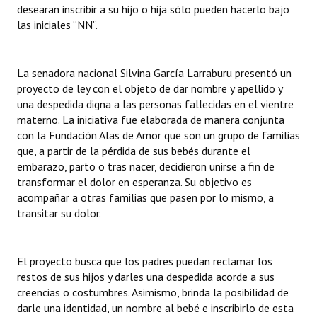
desearan inscribir a su hijo o hija sólo pueden hacerlo bajo
INSTITUCIONAL
las iniciales “NN”.
Antiguos Pobladores
Noticias Destacadas
La senadora nacional Silvina García Larraburu presentó un
proyecto de ley con el objeto de dar nombre y apellido y
Registros y Distinciones
una despedida digna a las personas fallecidas en el vientre
materno. La iniciativa fue elaborada de manera conjunta
Datos Históricos
con la Fundación Alas de Amor que son un grupo de familias
que, a partir de la pérdida de sus bebés durante el
Premio al Mérito - Registro
embarazo, parto o tras nacer, decidieron unirse a fin de
transformar el dolor en esperanza. Su objetivo es
Audiencias Públicas - Registro
acompañar a otras familias que pasen por lo mismo, a
transitar su dolor.
Mujeres que Dejaron Huellas - Registro
Periodistas Decanos - Registro
El proyecto busca que los padres puedan reclamar los
Ciudadano Ilustre - Registro
restos de sus hijos y darles una despedida acorde a sus
creencias o costumbres. Asimismo, brinda la posibilidad de
Banca del Vecino - Registro
darle una identidad, un nombre al bebé e inscribirlo de esta