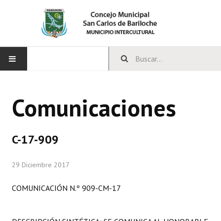
INICIO
Comunicaciones
CONCEJO
Bloques Políticos
C-17-909
Integrantes del Concejo
29 Diciembre 2017
Comisiones Permanentes
COMUNICACIÓN N.º 909-CM-17
Comisiones Especiales
Concejales Mandato Cumplido