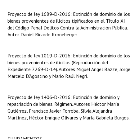
Dictámenes Asesoría Letrada
Proyecto de ley 1689-D-2016: Extinción de dominio de los
bienes provenientes de ilícitos tipificados en el Título XI
Actas de Sesión
del Código Penal Delitos Contra la Administración Pública.
Autor Daniel Ricardo Kroneberger.
Informes de Unidad Coordinadora
Ejecución Presupuestaria
Proyecto de ley 1019-D-2016: Extinción de dominio de los
bienes provenientes de ilícitos (Reproducción del
Actas de Audiencias Públicas
Expediente 7269-D-14). Autores Miguel Ángel Bazze, Jorge
Marcelo D'Agostino y Mario Raúl Negri.
NORMATIVA
Comunicaciones
Proyecto de ley 1406-D-2016: Extinción de dominio y
repatriación de bienes. Régimen. Autores Héctor María
Declaraciones
Gutiérrez, Francisco Javier Torroba, Silvia Alejandra
Resoluciones
Martínez, Héctor Enrique Olivares y María Gabriela Burgos.
Resoluciones de Presidencia
FUNDAMENTOS