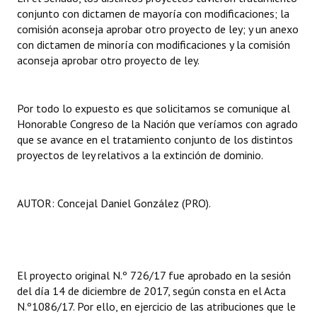
conjunto con dictamen de mayoría con modificaciones; la
Huéspedes de Honor - Registro
comisión aconseja aprobar otro proyecto de ley; y un anexo
Antiguos Pobladores - Registro
con dictamen de minoría con modificaciones y la comisión
aconseja aprobar otro proyecto de ley.
Reconocimientos - Registro
Bariloche, Municipio intercultural
Por todo lo expuesto es que solicitamos se comunique al
Honorable Congreso de la Nación que veríamos con agrado
Entrega de distinciones
que se avance en el tratamiento conjunto de los distintos
proyectos de ley relativos a la extinción de dominio.
REFORMA DE LA CARTA ORGÁNICA
AUTOR: Concejal Daniel González (PRO).
El proyecto original N.º 726/17 fue aprobado en la sesión
del día 14 de diciembre de 2017, según consta en el Acta
N.º1086/17. Por ello, en ejercicio de las atribuciones que le