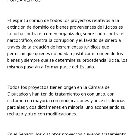
INSTITUCIONAL
Antiguos Pobladores
El espíritu común de todos los proyectos relativos a la
extinción de dominio de bienes provenientes de ilícitos es
Noticias Destacadas
la lucha contra el crimen organizado, sobre todo contra el
narcotráfico, contra la corrupción y el lavado de dinero a
Registros y Distinciones
través de la creación de herramientas jurídicas que
permitan que quienes no puedan justificar el origen de los
Datos Históricos
bienes y siempre que se determine su procedencia ilícita, los
mismos pasarán a formar parte del Estado.
Premio al Mérito - Registro
Audiencias Públicas - Registro
Todos los proyectos tienen origen en la Cámara de
Mujeres que Dejaron Huellas - Registro
Diputados y han tenido tratamiento en conjunto, con
dictamen en mayoría con modificaciones y once disidencias
Periodistas Decanos - Registro
parciales y dos dictámenes en minoría, uno aconsejando su
rechazo y otro con modificaciones.
Ciudadano Ilustre - Registro
Banca del Vecino - Registro
En el Senado, los distintos proyectos tuvieron tratamiento