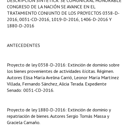
DESCRIPCIÓN SINTÉTICA: SE COMUNICA AL HONORABLE
Programas
CONGRESO DE LA NACIÓN SE AVANCE EN EL
TRATAMIENTO CONJUNTO DE LOS PROYECTOS 0358-D-
LEGISLACIÓN
2016, 0031-CD-2016, 1019-D-2016, 1406-D-2016 Y
1880-D-2016
Constitución Nacional
Constitución Provincial
ANTECEDENTES
Carta Orgánica 2007
Proyecto de ley 0358-D-2016: Extinción de dominio sobre
Reglamento Interno
los bienes provenientes de actividades ilícitas. Régimen.
Autores Elisa María Avelina Carrió, Leonor María Martínez
Digesto
Villada, Fernando Sánchez, Alicia Terada. Expediente
Senado: 0031-CD-2016.
Organigrama
DOCUMENTOS
Proyecto de ley 1880-D-2016: Extinción de dominio y
repatriación de bienes. Autores Sergio Tomás Massa y
Informes de Gestión
Graciela Camaño.
Proyectos Presentados