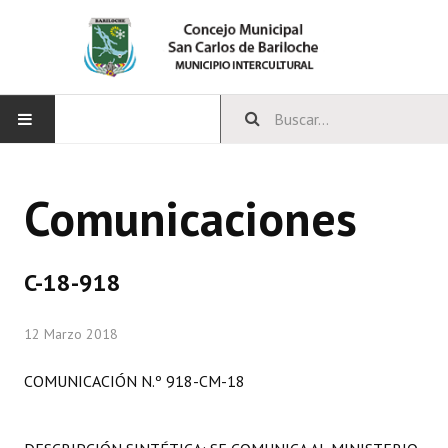
INICIO
Comunicaciones
CONCEJO
Bloques Políticos
C-18-918
Integrantes del Concejo
12 Marzo 2018
Comisiones Permanentes
COMUNICACIÓN N.º 918-CM-18
Comisiones Especiales
Concejales Mandato Cumplido