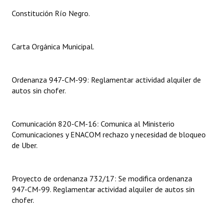
Constitución Río Negro.
Dictámenes Asesoría Letrada
Actas de Sesión
Carta Orgánica Municipal.
Informes de Unidad Coordinadora
Ordenanza 947-CM-99: Reglamentar actividad alquiler de
Ejecución Presupuestaria
autos sin chofer.
Actas de Audiencias Públicas
NORMATIVA
Comunicación 820-CM-16: Comunica al Ministerio
Comunicaciones y ENACOM rechazo y necesidad de bloqueo
Comunicaciones
de Uber.
Declaraciones
Proyecto de ordenanza 732/17: Se modifica ordenanza
Resoluciones
947-CM-99. Reglamentar actividad alquiler de autos sin
chofer.
Resoluciones de Presidencia