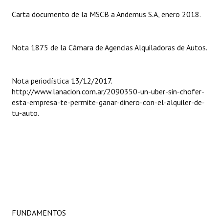
INSTITUCIONAL
Carta documento de la MSCB a Andemus S.A, enero 2018.
Antiguos Pobladores
Nota 1875 de la Cámara de Agencias Alquiladoras de Autos.
Noticias Destacadas
Registros y Distinciones
Nota periodística 13/12/2017.
Datos Históricos
http://www.lanacion.com.ar/2090350-un-uber-sin-chofer-
esta-empresa-te-permite-ganar-dinero-con-el-alquiler-de-
Premio al Mérito - Registro
tu-auto.
Audiencias Públicas - Registro
Mujeres que Dejaron Huellas - Registro
Periodistas Decanos - Registro
Ciudadano Ilustre - Registro
Banca del Vecino - Registro
FUNDAMENTOS