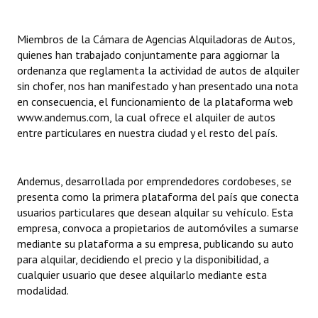
Huéspedes de Honor - Registro
Miembros de la Cámara de Agencias Alquiladoras de Autos,
Antiguos Pobladores - Registro
quienes han trabajado conjuntamente para aggiornar la
ordenanza que reglamenta la actividad de autos de alquiler
Reconocimientos - Registro
sin chofer, nos han manifestado y han presentado una nota
en consecuencia, el funcionamiento de la plataforma web
Bariloche, Municipio intercultural
www.andemus.com, la cual ofrece el alquiler de autos
Entrega de distinciones
entre particulares en nuestra ciudad y el resto del país.
REFORMA DE LA CARTA ORGÁNICA
Andemus, desarrollada por emprendedores cordobeses, se
presenta como la primera plataforma del país que conecta
usuarios particulares que desean alquilar su vehículo. Esta
empresa, convoca a propietarios de automóviles a sumarse
mediante su plataforma a su empresa, publicando su auto
para alquilar, decidiendo el precio y la disponibilidad, a
cualquier usuario que desee alquilarlo mediante esta
modalidad.