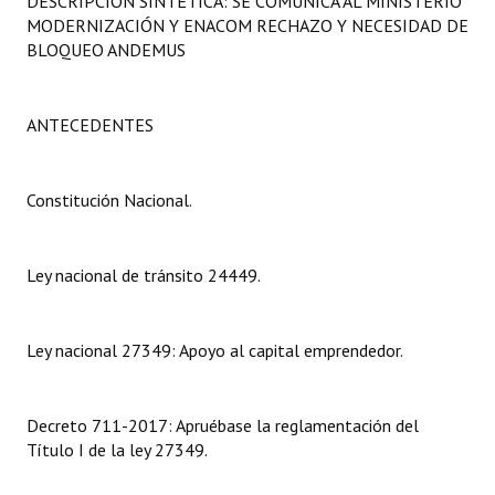
DESCRIPCIÓN SINTÉTICA: SE COMUNICA AL MINISTERIO
Programas
MODERNIZACIÓN Y ENACOM RECHAZO Y NECESIDAD DE
BLOQUEO ANDEMUS
LEGISLACIÓN
Constitución Nacional
ANTECEDENTES
Constitución Provincial
Constitución Nacional.
Carta Orgánica 2007
Reglamento Interno
Ley nacional de tránsito 24449.
Digesto
Ley nacional 27349: Apoyo al capital emprendedor.
Organigrama
DOCUMENTOS
Decreto 711-2017: Apruébase la reglamentación del
Título I de la ley 27349.
Informes de Gestión
Proyectos Presentados